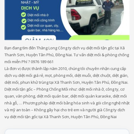
Bạn đang tìm đến Thăng Long Công ty dịch vụ diệt mối tận gốc tại Xã
Thanh Sơn, Huyện Tân Phú, Đồng Nai. Tư vấn diệt mối & phòng chống
mối miễn Phí ? 0976 189 661
Là đơn vị được thành lập năm 2010, chúng tôi chuyên nhận cung cấp
dịch vụ diệt mối giá rẻ, mọt, phòng mối, diệt muỗi, diệt chuột, diệt gián,
diệt mối, phun khử trùng tại Xã Thanh Sơn, Huyện Tân Phú, Đồng Nai.
Diệt mối tận gốc – Phòng Chống Mối như: diệt mối nhà ở, công ty, cơ
quan, văn phòng, diệt mối quán bar, diệt mối quán karaoke, diệt mối
nhà gỗ, … Phương pháp diệt mối bằng hóa sinh và gói công nghệ nhật
và mỹ an toàn – Không gây hại cho trẻ em và người già Công ty dịch
vụ diệt mối tận gốc tại Xã Thanh Sơn, Huyện Tân Phú, Đồng Nai