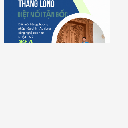
CÔNG TY DIỆT MỐI TẬN GỐC XÃ PHÚ LÂM, HUYỆN
TÂN PHÚ, ĐỒNG NAI