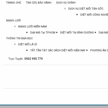
TRANG CHỦ
TRA CỨU BẢO HÀNH
DỊCH VỤ CHÍNH
DỊCH VỤ DIỆT MỐI TẬN GỐC
DIỆT MỐI CÔNG NGHỆ
MẠNG LƯỚI
MẠNG LƯỚI MIỀN NAM
Diệt Mối Tại TPHCM
DIỆT MỐI TẠI BÌNH DƯƠNG
Diệt Mố
THÔNG TIN BẠN ĐỌC
DIỆT MỐI LÀ GÌ
TẤT TẦN TẬT CÁC CÁCH DIỆT MỐI HIỆN NAY
PHƯƠNG ÁN D
Trực Tuyến:
0902 995 779