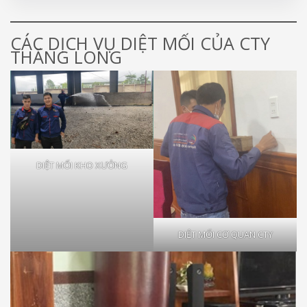
CÁC DỊCH VỤ DIỆT MỐI CỦA CTY
THĂNG LONG
DIỆT MỐI KHO XƯỞNG
DIỆT MỐI CƠ QUAN CTY