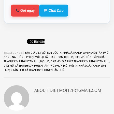
Gọi ngay
Chat Zalo
TAGGED UNDER:
BÁO GIÁ DIỆT MỐI TẬN GỐC TẠI NHÀ XÃ THANH SƠN HUYỆN TÂN PHÚ
ĐỒNG NAI
,
CÔNG TY DIỆT MỐI TẠI XÃ THANH SƠN
,
DỊCH VỤ DIỆT MỐI CÔN TRÙNG XÃ
THANH SƠN HUYỆN TÂN PHÚ
,
DỊCH VỤ DIỆT MỐI GIÁ RẺXÃ THANH SƠN HUYỆN TÂN PHÚ
,
DIỆT MỐI XÃ THANH SƠN HUYỆN TÂN PHÚ
,
PHUN DIỆT MỐI TẠI NHÀ Ở XÃ THANH SƠN
HUYỆN TÂN PHÚ
,
XÃ THANH SƠN HUYỆN TÂN PHÚ
ABOUT
DIETMOI12H@GMAIL.COM