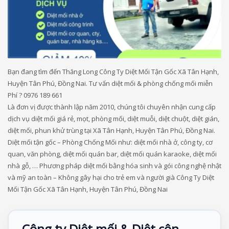
Bạn đang tìm đến Thăng Long Công Ty Diệt Mối Tận Gốc Xã Tân Hạnh,
Huyện Tân Phú, Đồng Nai. Tư vấn diệt mối & phòng chống mối miễn
Phí ? 0976 189 661
Là đơn vị được thành lập năm 2010, chúng tôi chuyên nhận cung cấp
dịch vụ diệt mối giá rẻ, mọt, phòng mối, diệt muỗi, diệt chuột, diệt gián,
diệt mối, phun khử trùng tại Xã Tân Hạnh, Huyện Tân Phú, Đồng Nai.
Diệt mối tận gốc – Phòng Chống Mối như: diệt mối nhà ở, công ty, cơ
quan, văn phòng, diệt mối quán bar, diệt mối quán karaoke, diệt mối
nhà gỗ, … Phương pháp diệt mối bằng hóa sinh và gói công nghệ nhật
và mỹ an toàn – Không gây hại cho trẻ em và người già Công Ty Diệt
Mối Tận Gốc Xã Tân Hạnh, Huyện Tân Phú, Đồng Nai
Công ty Diệt mối & Diệt côn