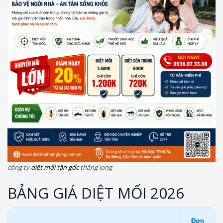
công ty
diệt mối tận gốc
thăng long
BẢNG GIÁ DIỆT MỐI 2026
Đơn