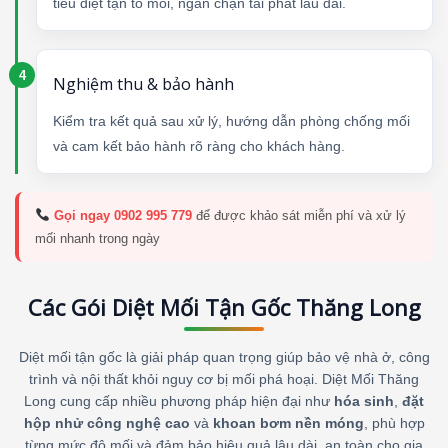
tiêu diệt tận tổ mối, ngăn chặn tái phát lâu dài.
Nghiệm thu & bảo hành
Kiểm tra kết quả sau xử lý, hướng dẫn phòng chống mối
và cam kết bảo hành rõ ràng cho khách hàng.
Gọi ngay 0902 995 779
để được khảo sát miễn phí và xử lý
mối nhanh trong ngày
Các Gói Diệt Mối Tận Gốc Thăng Long
Diệt mối tận gốc là giải pháp quan trọng giúp bảo vệ nhà ở, công
trình và nội thất khỏi nguy cơ bị mối phá hoại. Diệt Mối Thăng
Long cung cấp nhiều phương pháp hiện đại như
hóa sinh
,
đặt
hộp nhử công nghệ cao
và
khoan bơm nền móng
, phù hợp
từng mức độ mối và đảm bảo hiệu quả lâu dài, an toàn cho gia