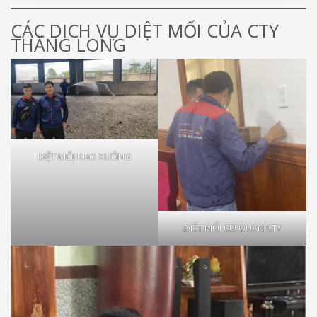
CÁC DỊCH VỤ DIỆT MỐI CỦA CTY
THĂNG LONG
DIỆT MỐI KHO XƯỞNG
DIỆT MỐI CƠ QUAN CTY