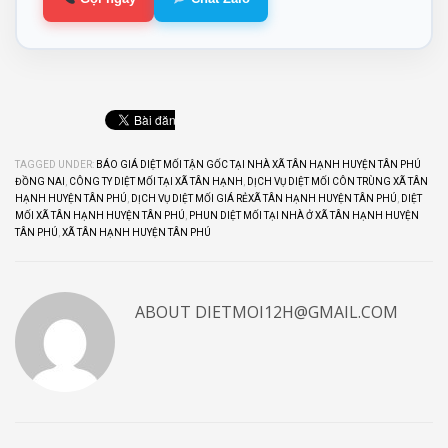
TAGGED UNDER:
BÁO GIÁ DIỆT MỐI TẬN GỐC TẠI NHÀ XÃ TÂN HẠNH HUYỆN TÂN PHÚ
ĐỒNG NAI
,
CÔNG TY DIỆT MỐI TẠI XÃ TÂN HẠNH
,
DỊCH VỤ DIỆT MỐI CÔN TRÙNG XÃ TÂN
HẠNH HUYỆN TÂN PHÚ
,
DỊCH VỤ DIỆT MỐI GIÁ RẺXÃ TÂN HẠNH HUYỆN TÂN PHÚ
,
DIỆT
MỐI XÃ TÂN HẠNH HUYỆN TÂN PHÚ
,
PHUN DIỆT MỐI TẠI NHÀ Ở XÃ TÂN HẠNH HUYỆN
TÂN PHÚ
,
XÃ TÂN HẠNH HUYỆN TÂN PHÚ
ABOUT
DIETMOI12H@GMAIL.COM