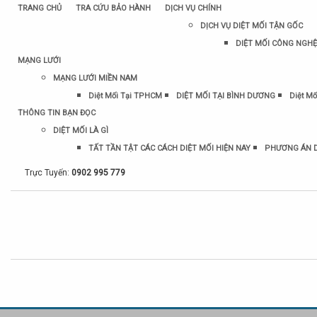
TRANG CHỦ
TRA CỨU BẢO HÀNH
DỊCH VỤ CHÍNH
DỊCH VỤ DIỆT MỐI TẬN GỐC
DIỆT MỐI CÔNG NGHỆ
MẠNG LƯỚI
MẠNG LƯỚI MIỀN NAM
Diệt Mối Tại TPHCM
DIỆT MỐI TẠI BÌNH DƯƠNG
Diệt Mố
THÔNG TIN BẠN ĐỌC
DIỆT MỐI LÀ GÌ
TẤT TẦN TẬT CÁC CÁCH DIỆT MỐI HIỆN NAY
PHƯƠNG ÁN D
Trực Tuyến:
0902 995 779