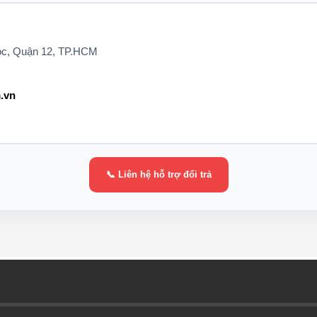
Lộc, Quận 12, TP.HCM
.vn
📞 Liên hệ hỗ trợ đổi trả