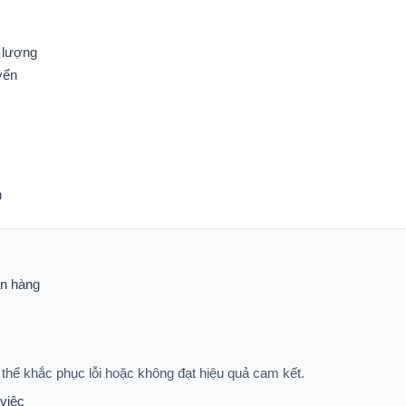
 lượng
yển
h
ận hàng
thể khắc phục lỗi hoặc không đạt hiệu quả cam kết.
 việc