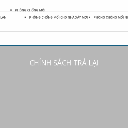
PHÒNG CHỐNG MỐI
 LAN
PHÒNG CHỐNG MỐI CHO NHÀ XÂY MỚI
PHÒNG CHỐNG MỐI N
CHÍNH SÁCH TRẢ LẠI