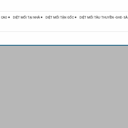
 CAO
DIỆT MỐI TẠI NHÀ
DIỆT MỐI TẬN GỐC
DIỆT MỐI TÀU THUYỀN -GHE- SÀ