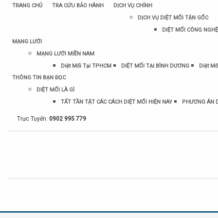
TRANG CHỦ
TRA CỨU BẢO HÀNH
DỊCH VỤ CHÍNH
DỊCH VỤ DIỆT MỐI TẬN GỐC
DIỆT MỐI CÔNG NGHỆ
MẠNG LƯỚI
MẠNG LƯỚI MIỀN NAM
Diệt Mối Tại TPHCM
DIỆT MỐI TẠI BÌNH DƯƠNG
Diệt Mố
THÔNG TIN BẠN ĐỌC
DIỆT MỐI LÀ GÌ
TẤT TẦN TẬT CÁC CÁCH DIỆT MỐI HIỆN NAY
PHƯƠNG ÁN D
Trực Tuyến:
0902 995 779