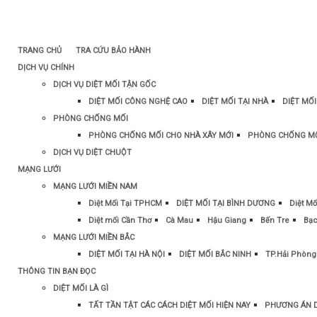
TRANG CHỦ
TRA CỨU BẢO HÀNH
DỊCH VỤ CHÍNH
DỊCH VỤ DIỆT MỐI TẬN GỐC
DIỆT MỐI CÔNG NGHỆ CAO
DIỆT MỐI TẠI NHÀ
DIỆT MỐ
PHÒNG CHỐNG MỐI
PHÒNG CHỐNG MỐI CHO NHÀ XÂY MỚI
PHÒNG CHỐNG MỐ
DỊCH VỤ DIỆT CHUỘT
MẠNG LƯỚI
MẠNG LƯỚI MIỀN NAM
Diệt Mối Tại TPHCM
DIỆT MỐI TẠI BÌNH DƯƠNG
Diệt Mố
Diệt mối Cần Thơ
Cà Mau
Hậu Giang
Bến Tre
Bạc
MẠNG LƯỚI MIỀN BẮC
DIỆT MỐI TẠI HÀ NỘI
DIỆT MỐI BẮC NINH
TP.Hải Phòng
THÔNG TIN BẠN ĐỌC
DIỆT MỐI LÀ GÌ
TẤT TẦN TẬT CÁC CÁCH DIỆT MỐI HIỆN NAY
PHƯƠNG ÁN D