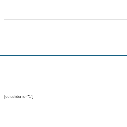
[cuteslider id="1"]