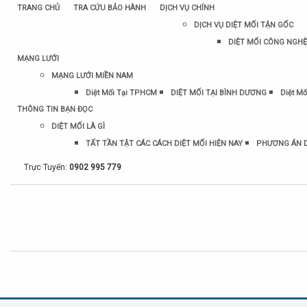
TRANG CHỦ
TRA CỨU BẢO HÀNH
DỊCH VỤ CHÍNH
DỊCH VỤ DIỆT MỐI TẬN GỐC
DIỆT MỐI CÔNG NGHỆ
MẠNG LƯỚI
MẠNG LƯỚI MIỀN NAM
Diệt Mối Tại TPHCM
DIỆT MỐI TẠI BÌNH DƯƠNG
Diệt Mố
THÔNG TIN BẠN ĐỌC
DIỆT MỐI LÀ GÌ
TẤT TẦN TẬT CÁC CÁCH DIỆT MỐI HIỆN NAY
PHƯƠNG ÁN D
Trực Tuyến:
0902 995 779