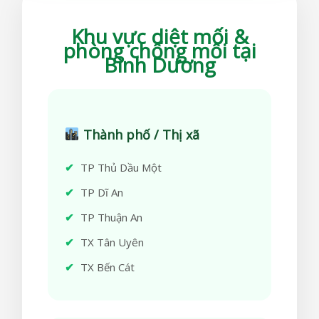
Khu vực diệt mối &
phòng chống mối tại
Bình Dương
Thành phố / Thị xã
TP Thủ Dầu Một
TP Dĩ An
TP Thuận An
TX Tân Uyên
TX Bến Cát