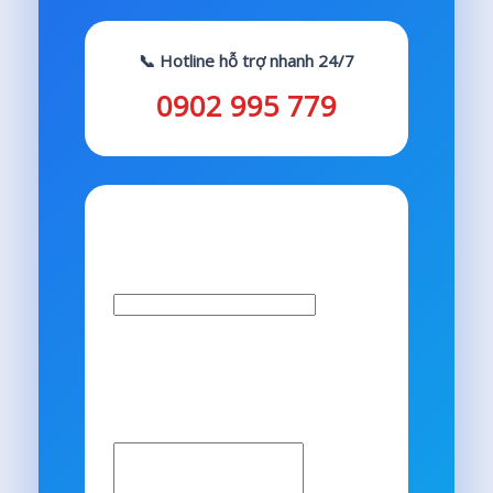
📞 Hotline hỗ trợ nhanh 24/7
0902 995 779
Số Điện Thoại
*
Vui lòng nhập số điện thoại của bạn để
chúng tôi có thể liên hệ.
This field is required.
Mô Tả Nội Dung Cần
*
Vui lòng mô tả rõ ràng yêu cầu của bạn
về diệt mối để chúng tôi có thể tư vấn tốt
nhất.