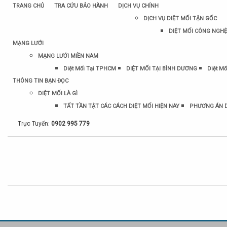
TRANG CHỦ
TRA CỨU BẢO HÀNH
DỊCH VỤ CHÍNH
DỊCH VỤ DIỆT MỐI TẬN GỐC
DIỆT MỐI CÔNG NGHỆ
MẠNG LƯỚI
MẠNG LƯỚI MIỀN NAM
Diệt Mối Tại TPHCM
DIỆT MỐI TẠI BÌNH DƯƠNG
Diệt Mố
THÔNG TIN BẠN ĐỌC
DIỆT MỐI LÀ GÌ
TẤT TẦN TẬT CÁC CÁCH DIỆT MỐI HIỆN NAY
PHƯƠNG ÁN D
Trực Tuyến:
0902 995 779