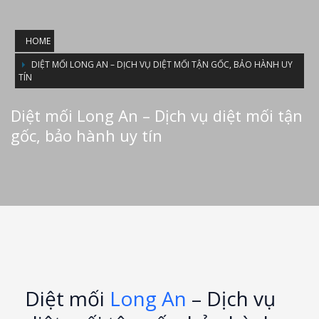
HOME
DIỆT MỐI LONG AN – DỊCH VỤ DIỆT MỐI TẬN GỐC, BẢO HÀNH UY
TÍN
Diệt mối Long An – Dịch vụ diệt mối tận
gốc, bảo hành uy tín
Diệt mối
Long An
– Dịch vụ