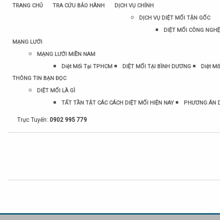
TRANG CHỦ
TRA CỨU BẢO HÀNH
DỊCH VỤ CHÍNH
DỊCH VỤ DIỆT MỐI TẬN GỐC
DIỆT MỐI CÔNG NGHỆ
MẠNG LƯỚI
MẠNG LƯỚI MIỀN NAM
Diệt Mối Tại TPHCM
DIỆT MỐI TẠI BÌNH DƯƠNG
Diệt Mố
THÔNG TIN BẠN ĐỌC
DIỆT MỐI LÀ GÌ
TẤT TẦN TẬT CÁC CÁCH DIỆT MỐI HIỆN NAY
PHƯƠNG ÁN D
Trực Tuyến:
0902 995 779