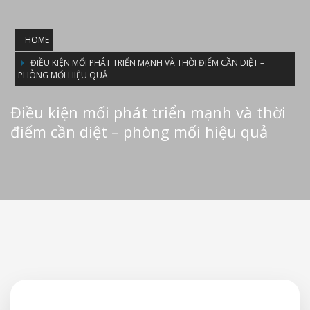
HOME
ĐIỀU KIỆN MỐI PHÁT TRIỂN MẠNH VÀ THỜI ĐIỂM CẦN DIỆT –
PHÒNG MỐI HIỆU QUẢ
Điều kiện mối phát triển mạnh và thời
điểm cần diệt – phòng mối hiệu quả