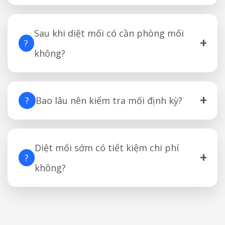
Sau khi diệt mối có cần phòng mối
+
?
không?
+
?
Bao lâu nên kiểm tra mối định kỳ?
Diệt mối sớm có tiết kiệm chi phí
+
?
không?