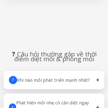
❓ Câu hỏi thường gặp về thời
điểm diệt mối & phòng mối
+
?
Khi nào mối phát triển mạnh nhất?
Phát hiện mối nhẹ có cần diệt ngay
+
?