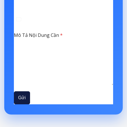
Vui lòng nhập số điện thoại của bạn để chúng tôi có
thể liên hệ.
+84
Vietnam
+84
Mô Tả Nội Dung Cần
*
Vui lòng mô tả rõ ràng yêu cầu của bạn về diệt mối
để chúng tôi có thể tư vấn tốt nhất.
Gửi