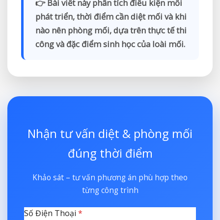
👉 Bài viết này phân tích
điều kiện mối
phát triển
,
thời điểm cần diệt mối
và
khi
nào nên phòng mối
, dựa trên thực tế thi
công và đặc điểm sinh học của loài mối.
Nhận tư vấn diệt & phòng mối
đúng thời điểm
Khảo sát – tư vấn phương án phù hợp theo
từng công trình
Số Điện Thoại
*