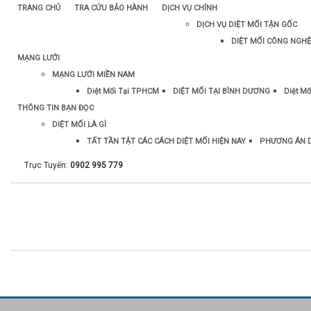
TRANG CHỦ
TRA CỨU BẢO HÀNH
DỊCH VỤ CHÍNH
DỊCH VỤ DIỆT MỐI TẬN GỐC
DIỆT MỐI CÔNG NGHỆ
MẠNG LƯỚI
MẠNG LƯỚI MIỀN NAM
Diệt Mối Tại TPHCM
DIỆT MỐI TẠI BÌNH DƯƠNG
Diệt Mố
THÔNG TIN BẠN ĐỌC
DIỆT MỐI LÀ GÌ
TẤT TẦN TẬT CÁC CÁCH DIỆT MỐI HIỆN NAY
PHƯƠNG ÁN D
Trực Tuyến:
0902 995 779