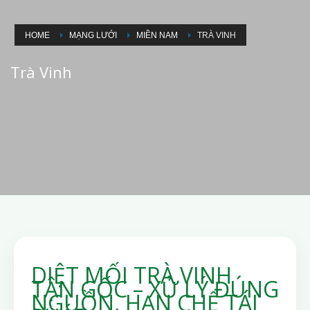
HOME
MẠNG LƯỚI
MIỀN NAM
TRÀ VINH
Trà Vinh
DIỆT MỐI TRÀ VINH
TẬN GỐC – XỬ LÝ ĐÚNG
NGUỒN, HẠN CHẾ TÁI