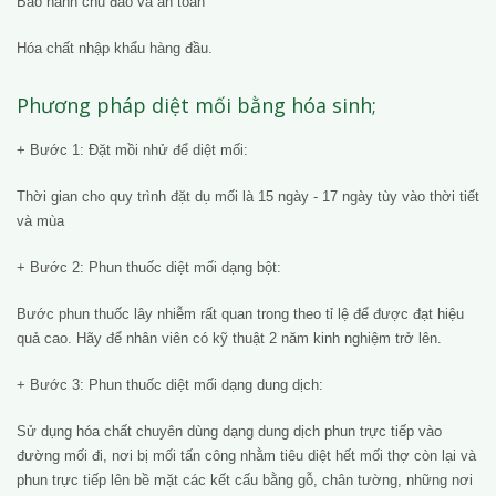
Bảo hành chu đáo và an toàn
Hóa chất nhập khẩu hàng đầu.
Phương pháp diệt mối bằng hóa sinh;
+ Bước 1: Đặt mồi nhử để diệt mối:
Thời gian cho quy trình đặt dụ mối là 15 ngày - 17 ngày tùy vào thời tiết
và mùa
+ Bước 2: Phun thuốc diệt mối dạng bột:
Bước phun thuốc lây nhiễm rất quan trong theo tỉ lệ để được đạt hiệu
quả cao. Hãy để nhân viên có kỹ thuật 2 năm kinh nghiệm trở lên.
+ Bước 3: Phun thuốc diệt mối dạng dung dịch:
Sử dụng hóa chất chuyên dùng dạng dung dịch phun trực tiếp vào
đường mối đi, nơi bị mối tấn công nhằm tiêu diệt hết mối thợ còn lại và
phun trực tiếp lên bề mặt các kết cấu bằng gỗ, chân tường, những nơi