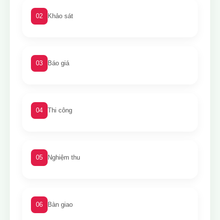
02
Khảo sát
03
Báo giá
04
Thi công
05
Nghiệm thu
06
Bàn giao