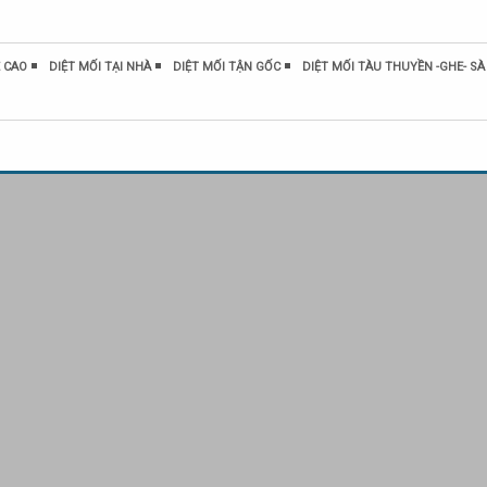
 CAO
DIỆT MỐI TẠI NHÀ
DIỆT MỐI TẬN GỐC
DIỆT MỐI TÀU THUYỀN -GHE- SÀ