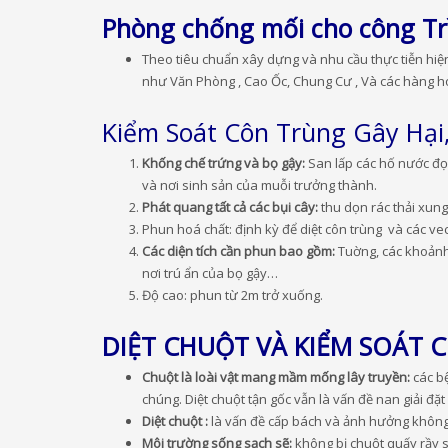
Phòng chống mối cho công Tr
Theo tiêu chuẩn xây dựng và nhu cầu thực tiễn hiệ
như Văn Phòng , Cao Ốc, Chung Cư , Và các hàng h
Kiểm Soát Côn Trùng Gây Hại,
Khống chế trứng và bọ gậy:
San lấp các hố nước đọn
và nơi sinh sản của muỗi trưởng thành.
Phát quang tất cả các bụi cây:
thu dọn rác thải xun
Phun hoá chất: định kỳ để diệt côn trùng và các v
Các diện tích cần phun bao gồm:
Tuờng, các khoảnh 
nơi trú ẩn của bọ gậy…
Độ cao: phun từ 2m trở xuống.
DIỆT CHUỘT VÀ KIỂM SOÁT 
Chuột là loài vật mang mầm mống lây truyền:
các b
chúng. Diệt chuột tận gốc vẫn là vấn đề nan giải đặt
Diệt chuột :
là vấn đề cấp bách và ảnh hưởng không
Môi trường sống sạch sẽ:
không bị chuột quấy rầy 