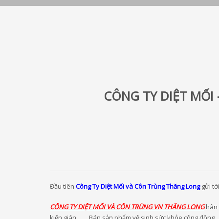
CÔNG TY DIỆT MỐI 
Đầu tiên
Công Ty Diệt Mối và Côn Trùng Thăng Long
gửi tớ
CÔNG TY DIỆT MỐI VÀ CÔN TRÙNG VN THĂNG LONG
hân 
kiến gián,….., Bán sản phẩm vệ sinh sức khỏe cộng đồng.