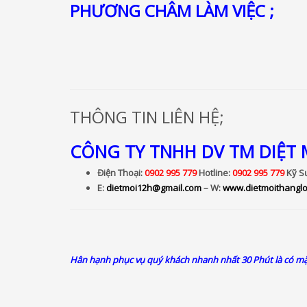
PHƯƠNG CHÂM LÀM VIỆC ;
THÔNG TIN LIÊN HỆ;
CÔNG TY TNHH DV TM DIỆT
Điện Thoại:
0902 995 779
Hotline:
0902 995 779
Kỹ S
E:
dietmoi12h@gmail.com
– W:
www.dietmoithangl
Hân hạnh phục vụ quý khách nhanh nhất 30 Phút là có mặt