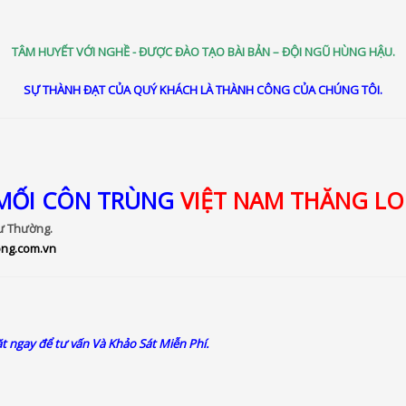
TÂM HUYẾT VỚI NGHỀ - ĐƯỢC ĐÀO TẠO BÀI BẢN – ĐỘI NGŨ HÙNG HẬU.
SỰ THÀNH ĐẠT CỦA QUÝ KHÁCH LÀ THÀNH CÔNG CỦA CHÚNG TÔI.
 MỐI CÔN TRÙNG
VIỆT NAM THĂNG L
ư Thường.
ong.com.vn
 ngay để tư vấn Và Khảo Sát Miễn Phí.