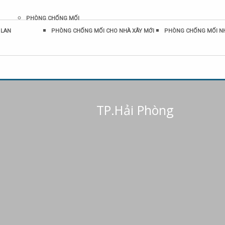
PHÒNG CHỐNG MỐI
 LAN
PHÒNG CHỐNG MỐI CHO NHÀ XÂY MỚI
PHÒNG CHỐNG MỐI N
TP.Hải Phòng