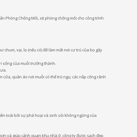
vấn Phòng Chống Mối, xịt phòng chống mối cho công trình
 chum, vại, lọ (nếu có) để làm mất nơi cư trú của bọ gậy
nh sống của muỗi trưởng thành.
mưa.
m cửa, quần áo nơi muỗi có thể trú ngụ; các nắp cống rãnh
iền toái bởi sự phá hoại và sinh sôi không ngừng của
t hơn và giúp cảnh quan khu nhà ở, công ty được sạch đẹp