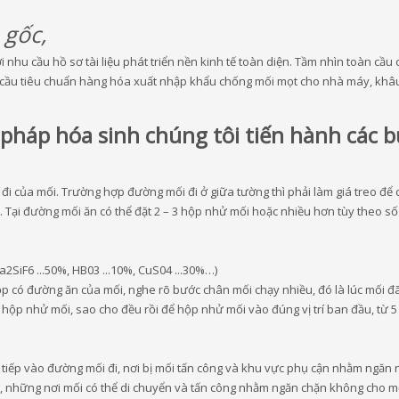
 gốc,
ới nhu cầu hồ sơ tài liệu phát triển nền kinh tế toàn diện. Tầm nhìn toàn cầ
cầu tiêu chuẩn hàng hóa xuất nhập khẩu chống mối mọt cho nhà máy, khâu sả
pháp hóa sinh chúng tôi tiến hành các 
 đi của mối. Trường hợp đường mối đi ở giữa tường thì phải làm giá treo đ
i. Tại đường mối ăn có thể đặt 2 – 3 hộp nhử mối hoặc nhiều hơn tùy theo số
2SiF6 ...50%, HB03 ...10%, CuS04 ...30%…)
p có đường ăn của mối, nghe rõ bước chân mối chạy nhiều, đó là lúc mối đ
p nhử mối, sao cho đều rồi để hộp nhử mối vào đúng vị trí ban đầu, từ 5 - 
iếp vào đường mối đi, nơi bị mối tấn công và khu vực phụ cận nhằm ngăn n
ường, những nơi mối có thể di chuyển và tấn công nhằm ngăn chặn không cho 