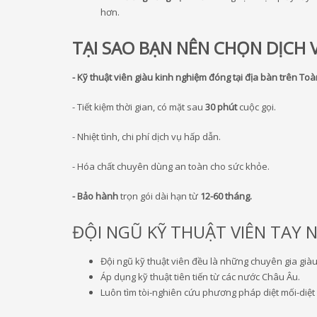
hơn.
TẠI SAO BẠN NÊN CHỌN DỊCH 
- Kỹ thuật viên giàu kinh nghiệm đóng tại địa bàn trên To
- Tiết kiệm thời gian, có mặt sau
30
phút
cuộc gọi.
- Nhiệt tình, chi phí dịch vụ hấp dẫn.
- Hóa chất chuyên dùng an toàn cho sức khỏe.
- Bảo hành
trọn gói dài hạn từ
12-60 tháng.
ĐỘI NGŨ KỸ THUẬT VIÊN TAY 
Đội ngũ kỹ thuật viên đều là những chuyên gia giàu 
Áp dụng kỹ thuật tiên tiến từ các nước Châu Âu.
Luôn tìm tòi-nghiên cứu phương pháp diệt mối-diệt 