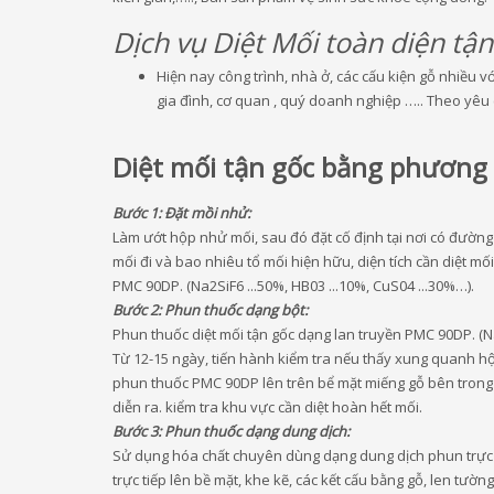
Dịch vụ Diệt Mối toàn diện tận
Hiện nay công trình, nhà ở, các cấu kiện gỗ nhiều v
gia đình, cơ quan , quý doanh nghiệp ….. Theo yêu 
Diệt mối tận gốc bằng phương 
Bước 1: Đặt mồi nhử:
Làm ướt hộp nhử mối, sau đó đặt cố định tại nơi có đường
mối đi và bao nhiêu tổ mối hiện hữu, diện tích cần diệt mố
PMC 90DP. (Na2SiF6 ...50%, HB03 ...10%, CuS04 ...30%…).
Bước 2: Phun thuốc dạng bột:
Phun thuốc diệt mối tận gốc dạng lan truyền PMC 90DP. (Na
Từ 12-15 ngày, tiến hành kiểm tra nếu thấy xung quanh hộ
phun thuốc PMC 90DP lên trên bể mặt miếng gỗ bên trong hộ
diễn ra. kiểm tra khu vực cần diệt hoàn hết mối.
Bước 3: Phun thuốc dạng dung dịch:
Sử dụng hóa chất chuyên dùng dạng dung dịch phun trực t
trực tiếp lên bề mặt, khe kẽ, các kết cấu bằng gỗ, len t