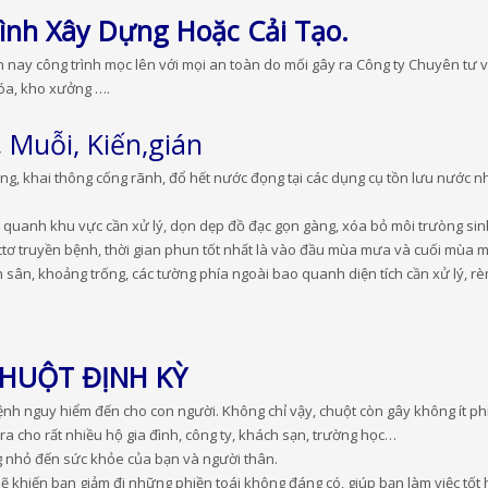
ình Xây Dựng Hoặc Cải Tạo.
n nay công trình mọc lên với mọi an toàn do mối gây ra Công ty Chuyên tư 
óa, kho xưởng ….
 Muỗi, Kiến,gián
g, khai thông cống rãnh, đổ hết nước đọng tại các dụng cụ tồn lưu nước như
g quanh khu vực cần xử lý, dọn dẹp đồ đạc gọn gàng, xóa bỏ môi trưòng si
ectơ truyền bệnh, thời gian phun tốt nhất là vào đầu mùa mưa và cuối mùa 
sân, khoảng trống, các tường phía ngoài bao quanh diện tích cần xử lý, rè
CHUỘT ĐỊNH KỲ
ệnh nguy hiểm đến cho con người. Không chỉ vậy, chuột còn gây không ít ph
 ra cho rất nhiều hộ gia đình, công ty, khách sạn, trường học…
 nhỏ đến sức khỏe của bạn và người thân.
sẽ khiến bạn giảm đi những phiền toái không đáng có, giúp bạn làm việc tố