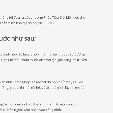
u chúng tôi đưa ra các phương Pháp Tiêu Diệt Mối mọt, cho
n xuất, kho dự chữ dự liệu, ..v.v.v.
bước như sau:
ể cố định hộp. Số lượng hộp nhử mối tùy thuộc vào đường
 lượng tổ mối. Phun thuốc diệt mối tận gốc dạng lan truyền
ã ăn nhiều trong hộp. Trước hết dỡ hộp nhử mối, sau đó
7 ngày sau khi mối rút hết về tổ, quá trình lây nhiễm đã
gừa mối phát sinh có thể hình thành tổ mối mới, phun
mối từ bên ngoài xâm nhập vào công trình.