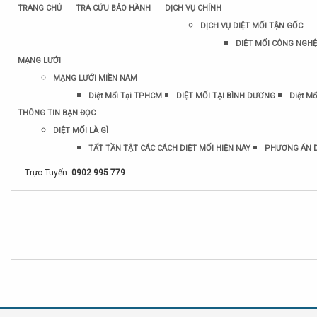
TRANG CHỦ
TRA CỨU BẢO HÀNH
DỊCH VỤ CHÍNH
DỊCH VỤ DIỆT MỐI TẬN GỐC
DIỆT MỐI CÔNG NGHỆ
MẠNG LƯỚI
MẠNG LƯỚI MIỀN NAM
Diệt Mối Tại TPHCM
DIỆT MỐI TẠI BÌNH DƯƠNG
Diệt Mố
THÔNG TIN BẠN ĐỌC
DIỆT MỐI LÀ GÌ
TẤT TẦN TẬT CÁC CÁCH DIỆT MỐI HIỆN NAY
PHƯƠNG ÁN D
Trực Tuyến:
0902 995 779