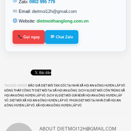
Zalo:
0902 995 779
Email:
dietmoi12h@gmail.com
Website:
dietmoithanglong.com.vn
Gọi ngay
Chat Zalo
TAGGED UNDER:
BÁO GIÁ DIỆT MỐI TẬN GỐC TẠI NHÀ XÃ HỘI AN ĐÔNG HUYỆN LẤP VÒ
ĐỒNG THÁP
,
CÔNG TY DIỆT MỐI TẠI XÃ HỘI AN ĐÔNG
,
DỊCH VỤ DIỆT MỐI CÔN TRÙNG XÃ
HỘI AN ĐÔNG HUYỆN LẤP VÒ
,
DỊCH VỤ DIỆT MỐI GIÁ RẺXÃ HỘI AN ĐÔNG HUYỆN LẤP
VÒ
,
DIỆT MỐI XÃ HỘI AN ĐÔNG HUYỆN LẤP VÒ
,
PHUN DIỆT MỐI TẠI NHÀ Ở XÃ HỘI AN
ĐÔNG HUYỆN LẤP VÒ
,
XÃ HỘI AN ĐÔNG HUYỆN LẤP VÒ
ABOUT
DIETMOI12H@GMAIL.COM