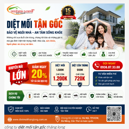
công ty
diệt mối tận gốc
thăng long