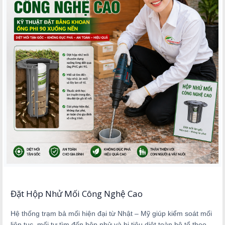
Đặt Hộp Nhử Mối Công Nghệ Cao
Hệ thống trạm bả mối hiện đại từ Nhật – Mỹ giúp kiểm soát mối
liên tục, mối tự tìm đến hộp nhử và bị tiêu diệt toàn bộ tổ theo