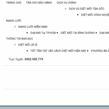
TRANG CHỦ
TRA CỨU BẢO HÀNH
DỊCH VỤ CHÍNH
DỊCH VỤ DIỆT MỐI TẬN GỐC
DIỆT MỐI CÔNG NGHỆ
MẠNG LƯỚI
MẠNG LƯỚI MIỀN NAM
Diệt Mối Tại TPHCM
DIỆT MỐI TẠI BÌNH DƯƠNG
Diệt Mố
THÔNG TIN BẠN ĐỌC
DIỆT MỐI LÀ GÌ
TẤT TẦN TẬT CÁC CÁCH DIỆT MỐI HIỆN NAY
PHƯƠNG ÁN D
Trực Tuyến:
0902 995 779