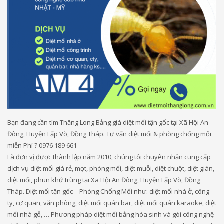
Bạn đang cần tìm Thăng Long Bảng giá diệt mối tận gốc tại Xã Hội An
Đông, Huyện Lấp Vò, Đồng Tháp. Tư vấn diệt mối & phòng chống mối
miễn Phí ? 0976 189 661
Là đơn vị được thành lập năm 2010, chúng tôi chuyên nhận cung cấp
dịch vụ diệt mối giá rẻ, mọt, phòng mối, diệt muỗi, diệt chuột, diệt gián,
diệt mối, phun khử trùng tại Xã Hội An Đông, Huyện Lấp Vò, Đồng
Tháp. Diệt mối tận gốc – Phòng Chống Mối như: diệt mối nhà ở, công
ty, cơ quan, văn phòng, diệt mối quán bar, diệt mối quán karaoke, diệt
mối nhà gỗ, … Phương pháp diệt mối bằng hóa sinh và gói công nghệ