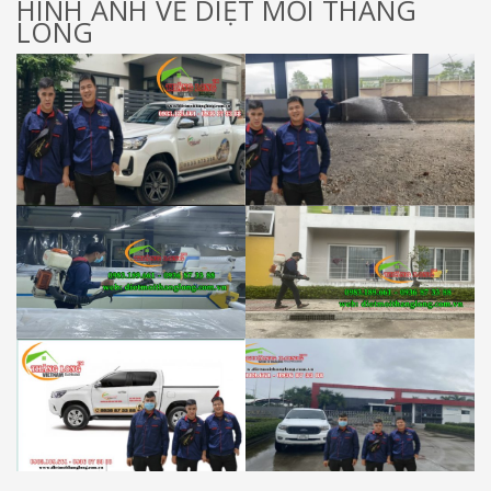
HÌNH ẢNH VỀ DIỆT MỐI THĂNG
LONG