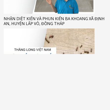
NHẬN DIỆT KIẾN VÀ PHUN KIẾN BA KHOANG XÃ ĐỊNH
AN, HUYỆN LẤP VÒ, ĐỒNG THÁP
DIỆT KIẾN GIÁ RẺ TẠI XÃ LONG HƯNG B, HUYỆN LẤP
VÒ, ĐỒNG THÁP