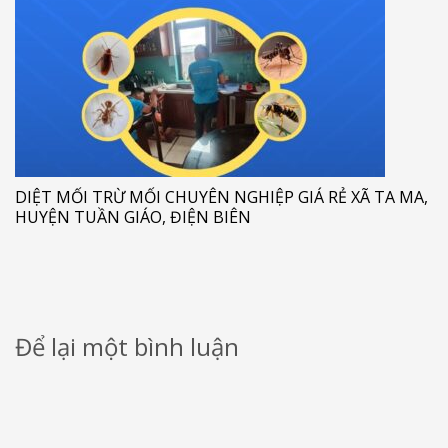
DIỆT MỐI TRỪ MỐI CHUYÊN NGHIỆP GIÁ RẺ XÃ TA MA,
HUYỆN TUẦN GIÁO, ĐIỆN BIÊN
Để lại một bình luận
Email của bạn sẽ không được hiển thị công khai.
Các trường bắt buộc
được đánh dấu
*
Bình luận
*