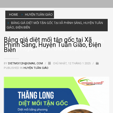
HOME
HUYỆN TUẦN GIÁO
BẢNG GIÁ DIỆT MỐI TẬN GỐC TẠI XÃ PHÌNH SÁNG, HUYỆN TUẦN
GIÁO, ĐIỆN BIÊN
Bảng giá diệt mối tận gốc tại Xã
Bảng giá diệt mối tận gốc tại Xã Phình
Phình Sáng, Huyện Tuần Giáo, Điện
Sáng, Huyện Tuần Giáo, Điện Biên
Biên
BY
DIETMOI12H@GMAIL.COM
/
CHỦ NHẬT, 12 THÁNG 1 2025
/
PUBLISHED IN
HUYỆN TUẦN GIÁO