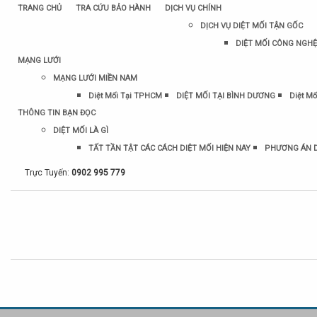
TRANG CHỦ
TRA CỨU BẢO HÀNH
DỊCH VỤ CHÍNH
DỊCH VỤ DIỆT MỐI TẬN GỐC
DIỆT MỐI CÔNG NGHỆ
MẠNG LƯỚI
MẠNG LƯỚI MIỀN NAM
Diệt Mối Tại TPHCM
DIỆT MỐI TẠI BÌNH DƯƠNG
Diệt Mố
THÔNG TIN BẠN ĐỌC
DIỆT MỐI LÀ GÌ
TẤT TẦN TẬT CÁC CÁCH DIỆT MỐI HIỆN NAY
PHƯƠNG ÁN D
Trực Tuyến:
0902 995 779