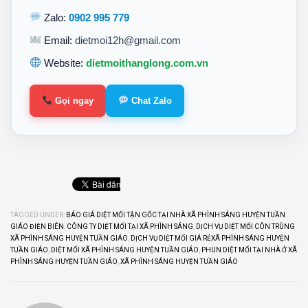
Zalo:
0902 995 779
Email:
dietmoi12h@gmail.com
Website:
dietmoithanglong.com.vn
Gọi ngay
Chat Zalo
TAGGED UNDER:
BÁO GIÁ DIỆT MỐI TẬN GỐC TẠI NHÀ XÃ PHÌNH SÁNG HUYỆN TUẦN
GIÁO ĐIỆN BIÊN
,
CÔNG TY DIỆT MỐI TẠI XÃ PHÌNH SÁNG
,
DỊCH VỤ DIỆT MỐI CÔN TRÙNG
XÃ PHÌNH SÁNG HUYỆN TUẦN GIÁO
,
DỊCH VỤ DIỆT MỐI GIÁ RẺXÃ PHÌNH SÁNG HUYỆN
TUẦN GIÁO
,
DIỆT MỐI XÃ PHÌNH SÁNG HUYỆN TUẦN GIÁO
,
PHUN DIỆT MỐI TẠI NHÀ Ở XÃ
PHÌNH SÁNG HUYỆN TUẦN GIÁO
,
XÃ PHÌNH SÁNG HUYỆN TUẦN GIÁO