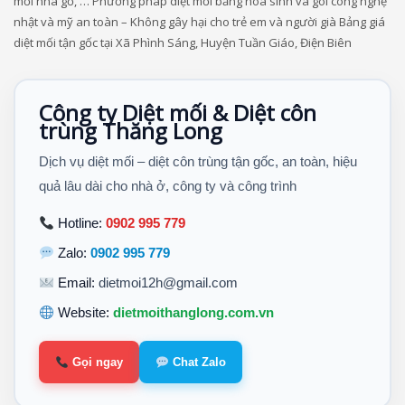
mối nhà gỗ, … Phương pháp diệt mối bằng hóa sinh và gói công nghệ
nhật và mỹ an toàn – Không gây hại cho trẻ em và người già Bảng giá
diệt mối tận gốc tại Xã Phình Sáng, Huyện Tuần Giáo, Điện Biên
Công ty Diệt mối & Diệt côn
trùng Thăng Long
Dịch vụ diệt mối – diệt côn trùng tận gốc, an toàn, hiệu
quả lâu dài cho nhà ở, công ty và công trình
Hotline:
0902 995 779
Zalo:
0902 995 779
Email:
dietmoi12h@gmail.com
Website:
dietmoithanglong.com.vn
Gọi ngay
Chat Zalo