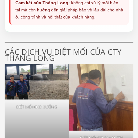
Cam kết của Thăng Long:
không chỉ xử lý mối hiện
tại mà còn hướng đến giải pháp bảo vệ lâu dài cho nhà
ở, công trình và nội thất của khách hàng.
CÁC DỊCH VỤ DIỆT MỐI CỦA CTY
THĂNG LONG
DIỆT MỐI KHO XƯỞNG
DIỆT MỐI CƠ QUAN CTY