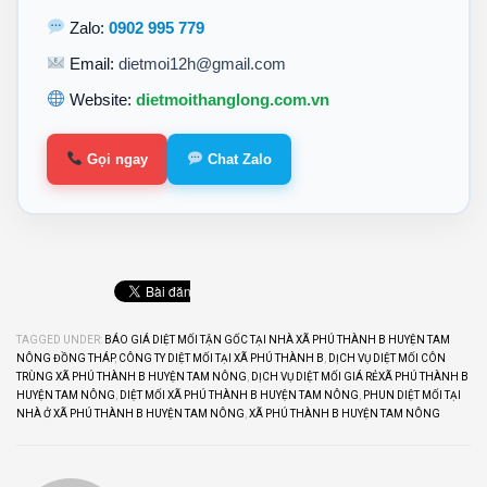
Zalo:
0902 995 779
Email:
dietmoi12h@gmail.com
Website:
dietmoithanglong.com.vn
Gọi ngay
Chat Zalo
TAGGED UNDER:
BÁO GIÁ DIỆT MỐI TẬN GỐC TẠI NHÀ XÃ PHÚ THÀNH B HUYỆN TAM
NÔNG ĐỒNG THÁP
,
CÔNG TY DIỆT MỐI TẠI XÃ PHÚ THÀNH B
,
DỊCH VỤ DIỆT MỐI CÔN
TRÙNG XÃ PHÚ THÀNH B HUYỆN TAM NÔNG
,
DỊCH VỤ DIỆT MỐI GIÁ RẺXÃ PHÚ THÀNH B
HUYỆN TAM NÔNG
,
DIỆT MỐI XÃ PHÚ THÀNH B HUYỆN TAM NÔNG
,
PHUN DIỆT MỐI TẠI
NHÀ Ở XÃ PHÚ THÀNH B HUYỆN TAM NÔNG
,
XÃ PHÚ THÀNH B HUYỆN TAM NÔNG