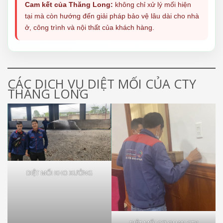
Cam kết của Thăng Long:
không chỉ xử lý mối hiện
tại mà còn hướng đến giải pháp bảo vệ lâu dài cho nhà
ở, công trình và nội thất của khách hàng.
CÁC DỊCH VỤ DIỆT MỐI CỦA CTY
THĂNG LONG
DIỆT MỐI KHO XƯỞNG
DIỆT MỐI CƠ QUAN CTY