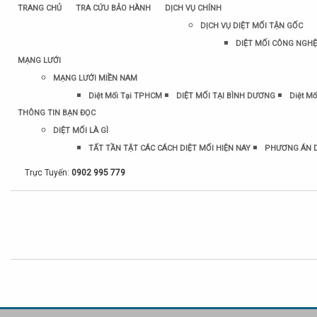
TRANG CHỦ
TRA CỨU BẢO HÀNH
DỊCH VỤ CHÍNH
DỊCH VỤ DIỆT MỐI TẬN GỐC
DIỆT MỐI CÔNG NGHỆ
MẠNG LƯỚI
MẠNG LƯỚI MIỀN NAM
Diệt Mối Tại TPHCM
DIỆT MỐI TẠI BÌNH DƯƠNG
Diệt Mố
THÔNG TIN BẠN ĐỌC
DIỆT MỐI LÀ GÌ
TẤT TẦN TẬT CÁC CÁCH DIỆT MỐI HIỆN NAY
PHƯƠNG ÁN D
Trực Tuyến:
0902 995 779