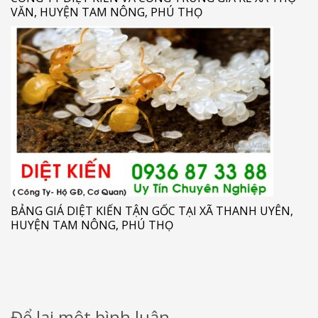
VĂN, HUYỆN TAM NÔNG, PHÚ THỌ
BẢNG GIÁ DIỆT KIẾN TẬN GỐC TẠI XÃ THANH UYÊN,
HUYỆN TAM NÔNG, PHÚ THỌ
Để lại một bình luận