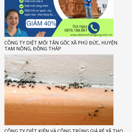
CÔNG TY DIỆT MỐI TẬN GỐC XÃ PHÚ ĐỨC, HUYỆN
TAM NÔNG, ĐỒNG THÁP
CÔNG TY DIỆT KIẾN VÀ CÔNG TRÙNG GIÁ RẺ XÃ THỌ