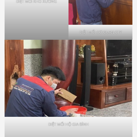
DIỆT MỐI KHO XƯỞNG
DIỆT MỐI CƠ QUAN CTY
DIỆT MỐI HỘ GIA ĐÌNH