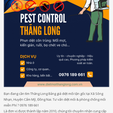
Bạn đang cần tìm Thăng Long Bảng giá diệt mối tận gốc tại Xã Sông
Nhạn, Huyện Cẩm Mỹ, Đồng Nai. Tư vấn diệt mối & phòng chống mối
miễn Phí ? 0976 189 661
Là đơn vị được thành lập năm 2010, chúng tôi chuyên nhận cung cấp