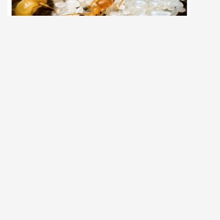
DỊCH VỤ PHUN THUỐC DIỆT KIẾN TẠI XÃ BẢO BÌNH,
HUYỆN CẨM MỸ, ĐỒNG NAI
Để lại một bình luận
Email của bạn sẽ không được hiển thị công khai.
Các trường bắt buộc
được đánh dấu
*
Bình luận
*