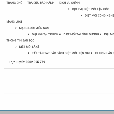
TRANG CHỦ
TRA CỨU BẢO HÀNH
DỊCH VỤ CHÍNH
DỊCH VỤ DIỆT MỐI TẬN GỐC
DIỆT MỐI CÔNG NGHỆ
MẠNG LƯỚI
MẠNG LƯỚI MIỀN NAM
Diệt Mối Tại TPHCM
DIỆT MỐI TẠI BÌNH DƯƠNG
Diệt Mố
THÔNG TIN BẠN ĐỌC
DIỆT MỐI LÀ GÌ
TẤT TẦN TẬT CÁC CÁCH DIỆT MỐI HIỆN NAY
PHƯƠNG ÁN D
Trực Tuyến:
0902 995 779