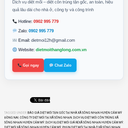
Dịch vụ diệt mối – diệt côn trùng tận gốc, an toàn, hiệu
quả lâu dài cho nhà ở, công ty và công trình
Hotline:
0902 995 779
Zalo:
0902 995 779
Email:
dietmoi12h@gmail.com
Website:
dietmoithanglong.com.vn
Gọi ngay
Chat Zalo
TAGGED UNDER:
BÁO GIÁ DIỆT MỐI TẬN GỐC TẠI NHÀ XÃ SÔNG NHẠN HUYỆN CẨM MỸ
ĐỒNG NAI
,
CÔNG TY DIỆT MỐI TẠI XÃ SÔNG NHẠN
,
DỊCH VỤ DIỆT MỐI CÔN TRÙNG XÃ
SÔNG NHẠN HUYỆN CẨM MỸ
,
DỊCH VỤ DIỆT MỐI GIÁ RẺXÃ SÔNG NHẠN HUYỆN CẨM MỸ
,
DIỆT MỐI XÃ SÔNG NHẠN HUYỆN CẨM MỸ
,
PHUN DIỆT MỐI TẠI NHÀ Ở XÃ SÔNG NHẠN