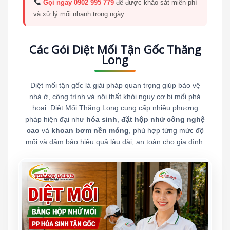
Gọi ngay 0902 995 779
để được khảo sát miễn phí
và xử lý mối nhanh trong ngày
Các Gói Diệt Mối Tận Gốc Thăng
Long
Diệt mối tận gốc là giải pháp quan trọng giúp bảo vệ
nhà ở, công trình và nội thất khỏi nguy cơ bị mối phá
hoại. Diệt Mối Thăng Long cung cấp nhiều phương
pháp hiện đại như
hóa sinh
,
đặt hộp nhử công nghệ
cao
và
khoan bơm nền móng
, phù hợp từng mức độ
mối và đảm bảo hiệu quả lâu dài, an toàn cho gia đình.