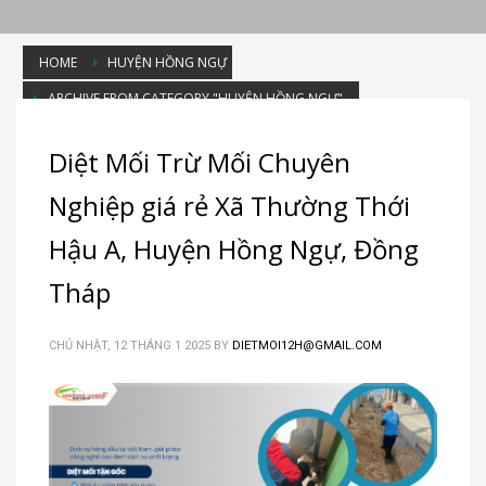
HOME
HUYỆN HỒNG NGỰ
ARCHIVE FROM CATEGORY "HUYỆN HỒNG NGỰ"
Category: Huyện Hồng Ngự
Diệt Mối Trừ Mối Chuyên
Nghiệp giá rẻ Xã Thường Thới
Hậu A, Huyện Hồng Ngự, Đồng
Tháp
CHỦ NHẬT, 12 THÁNG 1 2025
BY
DIETMOI12H@GMAIL.COM