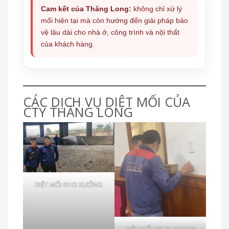
Cam kết của Thăng Long:
không chỉ xử lý
mối hiện tại mà còn hướng đến giải pháp bảo
vệ lâu dài cho nhà ở, công trình và nội thất
của khách hàng.
CÁC DỊCH VỤ DIỆT MỐI CỦA
CTY THĂNG LONG
DIỆT MỐI KHO XƯỞNG
DIỆT MỐI CƠ QUAN CTY