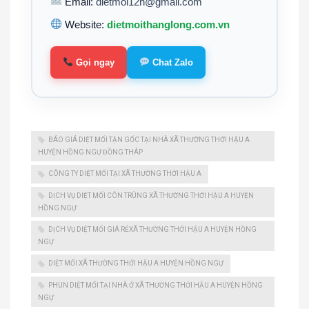
Email:
dietmoi12h@gmail.com
Website:
dietmoithanglong.com.vn
Gọi ngay
Chat Zalo
BÁO GIÁ DIỆT MỐI TẬN GỐC TẠI NHÀ XÃ THƯỜNG THỚI HẬU A
HUYỆN HỒNG NGỰ ĐỒNG THÁP
CÔNG TY DIỆT MỐI TẠI XÃ THƯỜNG THỚI HẬU A
DỊCH VỤ DIỆT MỐI CÔN TRÙNG XÃ THƯỜNG THỚI HẬU A HUYỆN
HỒNG NGỰ
DỊCH VỤ DIỆT MỐI GIÁ RẺXÃ THƯỜNG THỚI HẬU A HUYỆN HỒNG
NGỰ
DIỆT MỐI XÃ THƯỜNG THỚI HẬU A HUYỆN HỒNG NGỰ
PHUN DIỆT MỐI TẠI NHÀ Ở XÃ THƯỜNG THỚI HẬU A HUYỆN HỒNG
NGỰ