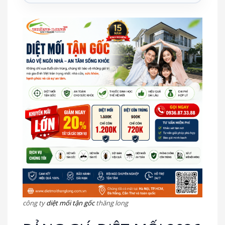
công ty
diệt mối tận gốc
thăng long