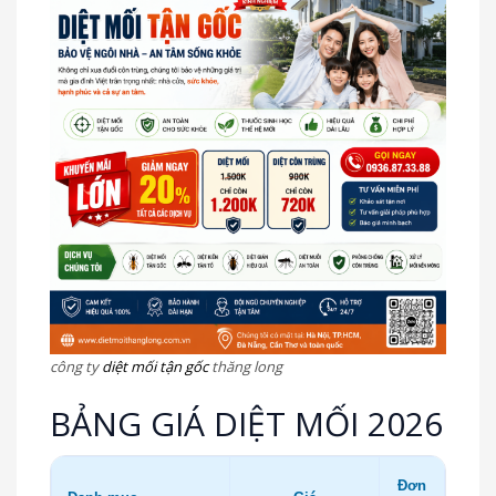
công ty
diệt mối tận gốc
thăng long
BẢNG GIÁ DIỆT MỐI 2026
Đơn