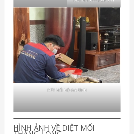
DIỆT MỐI HỘ GIA ĐÌNH
HÌNH ẢNH VỀ DIỆT MỐI
THĂNG LONG