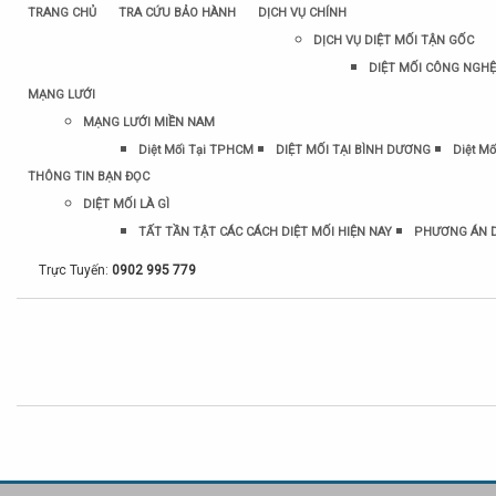
TRANG CHỦ
TRA CỨU BẢO HÀNH
DỊCH VỤ CHÍNH
DỊCH VỤ DIỆT MỐI TẬN GỐC
DIỆT MỐI CÔNG NGHỆ
MẠNG LƯỚI
MẠNG LƯỚI MIỀN NAM
Diệt Mối Tại TPHCM
DIỆT MỐI TẠI BÌNH DƯƠNG
Diệt Mố
THÔNG TIN BẠN ĐỌC
DIỆT MỐI LÀ GÌ
TẤT TẦN TẬT CÁC CÁCH DIỆT MỐI HIỆN NAY
PHƯƠNG ÁN D
Trực Tuyến:
0902 995 779