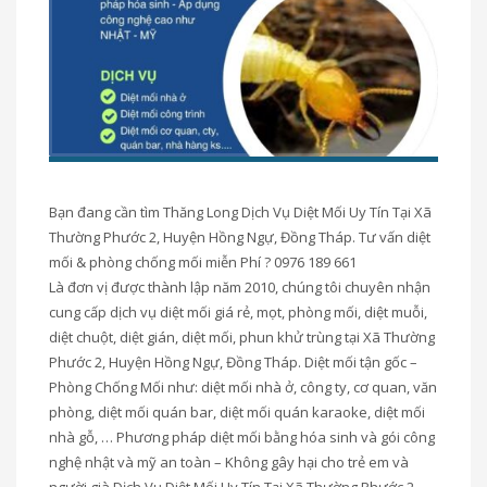
Bạn đang cần tìm Thăng Long Dịch Vụ Diệt Mối Uy Tín Tại Xã
Thường Phước 2, Huyện Hồng Ngự, Đồng Tháp. Tư vấn diệt
mối & phòng chống mối miễn Phí ? 0976 189 661
Là đơn vị được thành lập năm 2010, chúng tôi chuyên nhận
cung cấp dịch vụ diệt mối giá rẻ, mọt, phòng mối, diệt muỗi,
diệt chuột, diệt gián, diệt mối, phun khử trùng tại Xã Thường
Phước 2, Huyện Hồng Ngự, Đồng Tháp. Diệt mối tận gốc –
Phòng Chống Mối như: diệt mối nhà ở, công ty, cơ quan, văn
phòng, diệt mối quán bar, diệt mối quán karaoke, diệt mối
nhà gỗ, … Phương pháp diệt mối bằng hóa sinh và gói công
nghệ nhật và mỹ an toàn – Không gây hại cho trẻ em và
người già Dịch Vụ Diệt Mối Uy Tín Tại Xã Thường Phước 2,