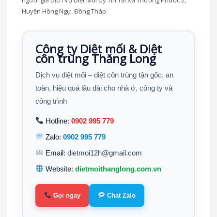
Huyện Hồng Ngự, Đồng Tháp
Công ty Diệt mối & Diệt
côn trùng Thăng Long
Dịch vụ diệt mối – diệt côn trùng tận gốc, an
toàn, hiệu quả lâu dài cho nhà ở, công ty và
công trình
Hotline:
0902 995 779
Zalo:
0902 995 779
Email:
dietmoi12h@gmail.com
Website:
dietmoithanglong.com.vn
Gọi ngay
Chat Zalo