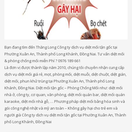
Bạn đang tìm đến Thăng Long Công ty dịch vụ diệt mối tận gốc tại
Phường Xuân An, Thành phố Long Khánh, Đồng Nai. Tư vấn diệt mối
& phòng chống mối miễn Phí ? 0976 189 661
Là đơn vị được thành lập năm 2010, chúng tôi chuyên nhận cung cấp
dịch vụ diệt mối giá rẻ, mọt, phòng mối, diệt muỗi, diệt chuột, diệt gián,
diệt mối, phun khử trùng tại Phường Xuân An, Thành phố Long
Khánh, Đồng Nai. Diệt mối tận gốc – Phòng Chống Mối như: diệt mối
nhà ở, công ty, cơ quan, văn phòng, diệt mối quán bar, diệt mối quán
karaoke, diệt mối nhà gỗ, … Phương pháp diệt mối bằng hóa sinh và
gói công nghệ nhật và mỹ an toàn – Không gây hại cho trẻ em và
người già Công ty dịch vụ diệt mối tận gốc tại Phường Xuân An, Thành
phố Long Khánh, Đồng Nai