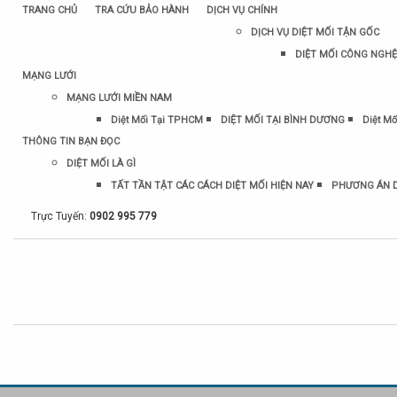
TRANG CHỦ
TRA CỨU BẢO HÀNH
DỊCH VỤ CHÍNH
DỊCH VỤ DIỆT MỐI TẬN GỐC
DIỆT MỐI CÔNG NGHỆ
MẠNG LƯỚI
MẠNG LƯỚI MIỀN NAM
Diệt Mối Tại TPHCM
DIỆT MỐI TẠI BÌNH DƯƠNG
Diệt Mố
THÔNG TIN BẠN ĐỌC
DIỆT MỐI LÀ GÌ
TẤT TẦN TẬT CÁC CÁCH DIỆT MỐI HIỆN NAY
PHƯƠNG ÁN D
Trực Tuyến:
0902 995 779