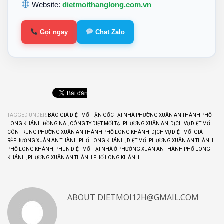
Website:
dietmoithanglong.com.vn
Gọi ngay
Chat Zalo
TAGGED UNDER:
BÁO GIÁ DIỆT MỐI TẬN GỐC TẠI NHÀ PHƯỜNG XUÂN AN THÀNH PHỐ
LONG KHÁNH ĐỒNG NAI
,
CÔNG TY DIỆT MỐI TẠI PHƯỜNG XUÂN AN
,
DỊCH VỤ DIỆT MỐI
CÔN TRÙNG PHƯỜNG XUÂN AN THÀNH PHỐ LONG KHÁNH
,
DỊCH VỤ DIỆT MỐI GIÁ
RẺPHƯỜNG XUÂN AN THÀNH PHỐ LONG KHÁNH
,
DIỆT MỐI PHƯỜNG XUÂN AN THÀNH
PHỐ LONG KHÁNH
,
PHUN DIỆT MỐI TẠI NHÀ Ở PHƯỜNG XUÂN AN THÀNH PHỐ LONG
KHÁNH
,
PHƯỜNG XUÂN AN THÀNH PHỐ LONG KHÁNH
ABOUT
DIETMOI12H@GMAIL.COM