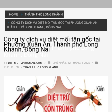
HOME
THÀNH PHỐ LONG KHÁNH
CÔNG TY DỊCH VỤ DIỆT MỐI TẬN GỐC TẠI PHƯỜNG XUÂN AN,
THÀNH PHỐ LONG KHÁNH, ĐỒNG NAI
Công ty dịch vụ diệt mối tận gốc tại
Công ty dịch vụ diệt mối tận gốc tại
Phường Xuân An, Thành phố Long
Phường Xuân An, Thành phố Long
Khánh, Đồng Nai
Khánh, Đồng Nai
BY
DIETMOI12H@GMAIL.COM
/
CHỦ NHẬT, 12 THÁNG 1 2025
/
PUBLISHED IN
THÀNH PHỐ LONG KHÁNH