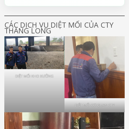
CÁC DỊCH VỤ DIỆT MỐI CỦA CTY
THĂNG LONG
DIỆT MỐI KHO XƯỞNG
DIỆT MỐI CƠ QUAN CTY