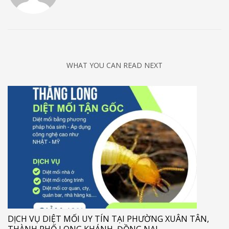
WHAT YOU CAN READ NEXT
DỊCH VỤ DIỆT MỐI UY TÍN TẠI PHƯỜNG XUÂN TÂN,
THÀNH PHỐ LONG KHÁNH, ĐỒNG NAI