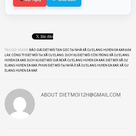
TAGGED UNDER:
BÁO GIÁ DIỆT MỐI TẬN GỐC TẠI NHÀ XÃ CƯ ELANG HUYỆN EA KAR ĐẮK
LẮK
,
CÔNG TY DIỆT MỐI TẠI XÃ CƯ ELANG
,
DỊCH VỤ DIỆT MỐI CÔN TRÙNG XÃ CƯ ELANG
HUYỆN EA KAR
,
DỊCH VỤ DIỆT MỐI GIÁ RẺXÃ CƯ ELANG HUYỆN EA KAR
,
DIỆT MỐI XÃ CƯ
ELANG HUYỆN EA KAR
,
PHUN DIỆT MỐI TẠI NHÀ Ở XÃ CƯ ELANG HUYỆN EA KAR
,
XÃ CƯ
ELANG HUYỆN EA KAR
ABOUT
DIETMOI12H@GMAIL.COM