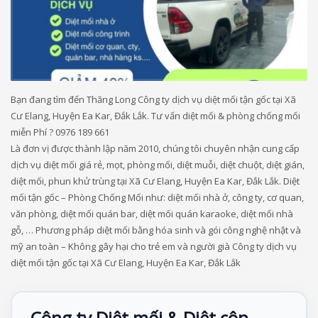
Bạn đang tìm đến Thăng Long Công ty dịch vụ diệt mối tận gốc tại Xã
Cư Elang, Huyện Ea Kar, Đắk Lắk. Tư vấn diệt mối & phòng chống mối
miễn Phí ? 0976 189 661
Là đơn vị được thành lập năm 2010, chúng tôi chuyên nhận cung cấp
dịch vụ diệt mối giá rẻ, mọt, phòng mối, diệt muỗi, diệt chuột, diệt gián,
diệt mối, phun khử trùng tại Xã Cư Elang, Huyện Ea Kar, Đắk Lắk. Diệt
mối tận gốc – Phòng Chống Mối như: diệt mối nhà ở, công ty, cơ quan,
văn phòng, diệt mối quán bar, diệt mối quán karaoke, diệt mối nhà
gỗ, … Phương pháp diệt mối bằng hóa sinh và gói công nghệ nhật và
mỹ an toàn – Không gây hại cho trẻ em và người già Công ty dịch vụ
diệt mối tận gốc tại Xã Cư Elang, Huyện Ea Kar, Đắk Lắk
Công ty Diệt mối & Diệt côn