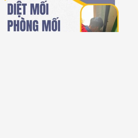
ĐẠI CHỈ DIỆT MỐI GIÁ RẺ TẠI XÃ CƯ NI, HUYỆN EA KAR,
ĐẮK LẮK
Để lại một bình luận