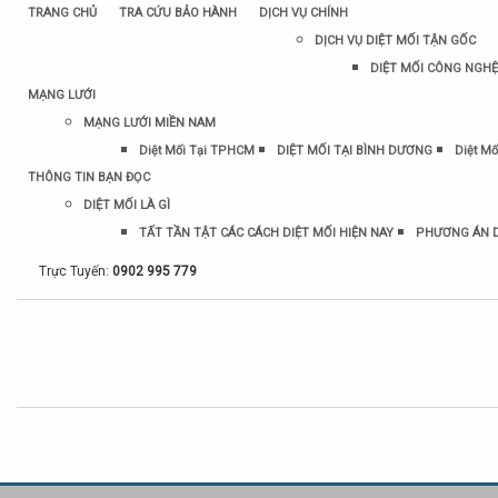
TRANG CHỦ
TRA CỨU BẢO HÀNH
DỊCH VỤ CHÍNH
DỊCH VỤ DIỆT MỐI TẬN GỐC
DIỆT MỐI CÔNG NGHỆ
MẠNG LƯỚI
MẠNG LƯỚI MIỀN NAM
Diệt Mối Tại TPHCM
DIỆT MỐI TẠI BÌNH DƯƠNG
Diệt Mố
THÔNG TIN BẠN ĐỌC
DIỆT MỐI LÀ GÌ
TẤT TẦN TẬT CÁC CÁCH DIỆT MỐI HIỆN NAY
PHƯƠNG ÁN D
Trực Tuyến:
0902 995 779