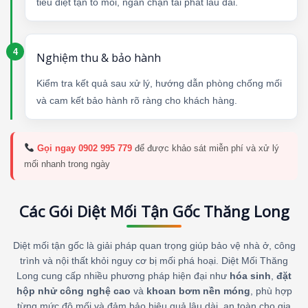
tiêu diệt tận tổ mối, ngăn chặn tái phát lâu dài.
Nghiệm thu & bảo hành
Kiểm tra kết quả sau xử lý, hướng dẫn phòng chống mối
và cam kết bảo hành rõ ràng cho khách hàng.
Gọi ngay 0902 995 779
để được khảo sát miễn phí và xử lý
mối nhanh trong ngày
Các Gói Diệt Mối Tận Gốc Thăng Long
Diệt mối tận gốc là giải pháp quan trọng giúp bảo vệ nhà ở, công
trình và nội thất khỏi nguy cơ bị mối phá hoại. Diệt Mối Thăng
Long cung cấp nhiều phương pháp hiện đại như
hóa sinh
,
đặt
hộp nhử công nghệ cao
và
khoan bơm nền móng
, phù hợp
từng mức độ mối và đảm bảo hiệu quả lâu dài, an toàn cho gia