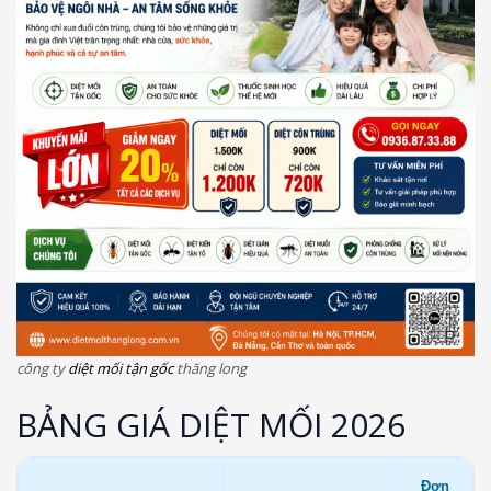
công ty
diệt mối tận gốc
thăng long
BẢNG GIÁ DIỆT MỐI 2026
Đơn