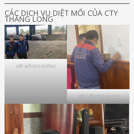
CÁC DỊCH VỤ DIỆT MỐI CỦA CTY
THĂNG LONG
DIỆT MỐI KHO XƯỞNG
DIỆT MỐI CƠ QUAN CTY