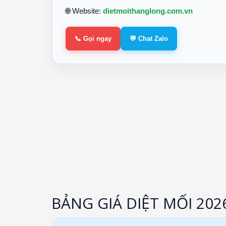
🌐 Website:
dietmoithanglong.com.vn
📞 Gọi ngay
💬 Chat Zalo
BẢNG GIÁ DIỆT MỐI 202