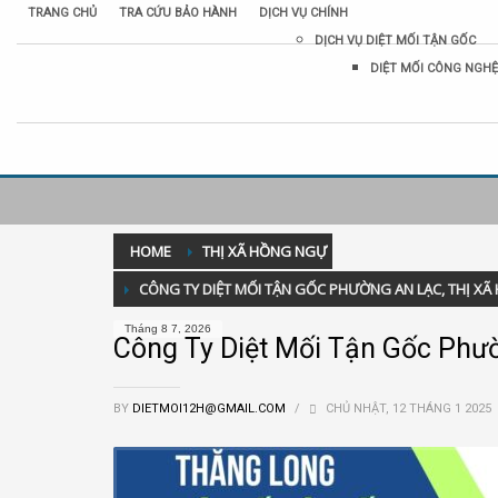
TRANG CHỦ
TRA CỨU BẢO HÀNH
DỊCH VỤ CHÍNH
DỊCH VỤ DIỆT MỐI TẬN GỐC
DIỆT MỐI CÔNG NGHỆ
HOME
THỊ XÃ HỒNG NGỰ
CÔNG TY DIỆT MỐI TẬN GỐC PHƯỜNG AN LẠC, THỊ X
Tháng 8 7, 2026
Công Ty Diệt Mối Tận Gốc Phư
BY
DIETMOI12H@GMAIL.COM
/
CHỦ NHẬT, 12 THÁNG 1 2025