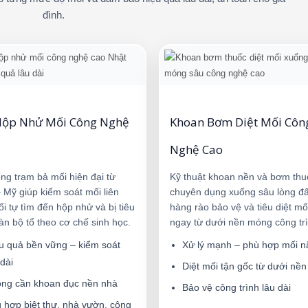
đình.
Hộp Nhử Mối Công Nghệ
Khoan Bơm Diệt Mối Côn
Nghệ Cao
ng trạm bả mối hiện đại từ
Kỹ thuật khoan nền và bơm thu
 Mỹ giúp kiểm soát mối liên
chuyên dụng xuống sâu lòng đấ
ối tự tìm đến hộp nhử và bị tiêu
hàng rào bảo vệ và tiêu diệt mố
oàn bộ tổ theo cơ chế sinh học.
ngay từ dưới nền móng công trì
u quả bền vững – kiểm soát
Xử lý mạnh – phù hợp mối n
 dài
Diệt mối tận gốc từ dưới nền
ng cần khoan đục nền nhà
Bảo vệ công trình lâu dài
 hợp biệt thự, nhà vườn, công