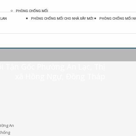
PHÒNG CHỐNG MỐI
 LAN
PHÒNG CHỐNG MỐI CHO NHÀ XÂY MỚI
PHÒNG CHỐNG MỐI N
i Tận Gốc Phường An Lạc, Thị
xã Hồng Ngự, Đồng Tháp
hường An
 chống