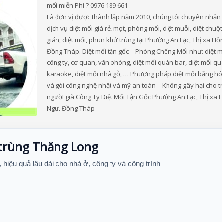
mối miễn Phí ? 0976 189 661
Là đơn vị được thành lập năm 2010, chúng tôi chuyên nhận
dịch vụ diệt mối giá rẻ, mọt, phòng mối, diệt muỗi, diệt chuột,
gián, diệt mối, phun khử trùng tại Phường An Lạc, Thị xã Hồ
Đồng Tháp. Diệt mối tận gốc – Phòng Chống Mối như: diệt m
công ty, cơ quan, văn phòng, diệt mối quán bar, diệt mối q
karaoke, diệt mối nhà gỗ, … Phương pháp diệt mối bằng hó
và gói công nghệ nhật và mỹ an toàn – Không gây hại cho t
người già Công Ty Diệt Mối Tận Gốc Phường An Lạc, Thị xã
Ngự, Đồng Tháp
 trùng Thăng Long
, hiệu quả lâu dài cho nhà ở, công ty và công trình