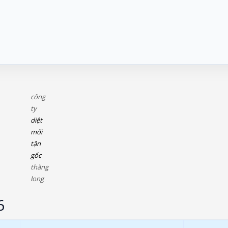
công
ty
diệt
mối
tận
gốc
thăng
long
6