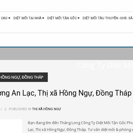
 CAO
DIỆT MỐI TẠI NHÀ
DIỆT MỐI TẬN GỐC
DIỆT MỐI TÀU THUYỀN -GHE- SÀ
Công Ty Diệt Mố
Ã HỒNG NGỰ, ĐỒNG THÁP
ờng An Lạc, Thị xã Hồng Ngự, Đồng Tháp
/
PUBLISHED IN
THỊ XÃ HỒNG NGỰ
Bạn đang tìm đến Thăng Long Công Ty Diệt Mối Tận Gốc P
Lạc, Thị xã Hồng Ngự, Đồng Tháp. Tư vấn diệt mối & phòng