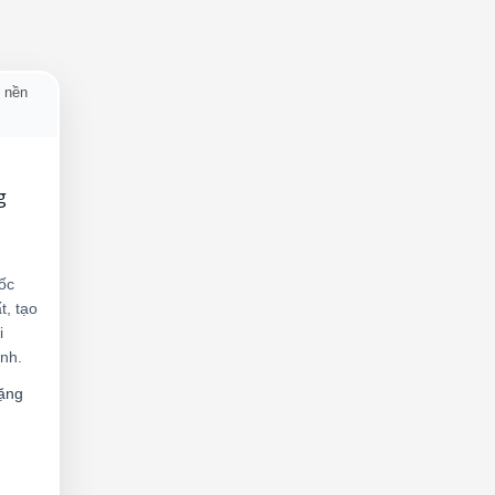
g
ốc
t, tạo
i
nh.
ặng