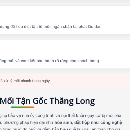
ng để tiêu diệt tận tổ mối, ngăn chặn tái phát lâu dài.
hống mối và cam kết bảo hành rõ ràng cho khách hàng.
à xử lý mối nhanh trong ngày
 Mối Tận Gốc Thăng Long
 giúp bảo vệ nhà ở, công trình và nội thất khỏi nguy cơ bị mối phá
iều phương pháp hiện đại như
hóa sinh
,
đặt hộp nhử công nghệ
p từng mức độ mối và đảm bảo hiệu quả lâu dài, an toàn cho gia