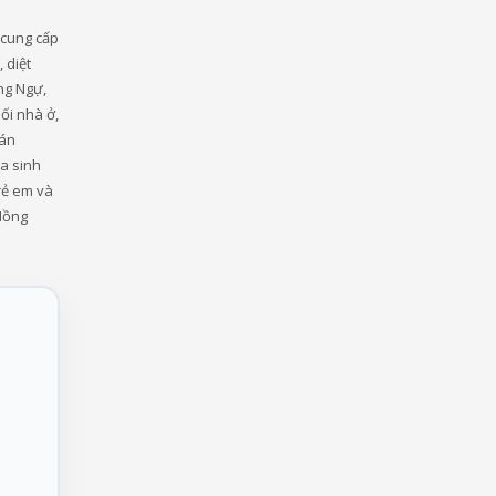
 cung cấp
 diệt
ng Ngự,
ối nhà ở,
uán
a sinh
rẻ em và
 Hồng