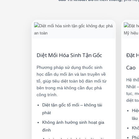
Diệt Mối Hóa Sinh Tận Gốc
Đặt 
Cao
Phương pháp sử dụng thuốc sinh
học dẫn dụ mối ăn và lan truyền về
Hệ thố
tổ, giúp tiêu diệt toàn bộ đàn mối từ
Nhật –
bên trong mà không cần đục phá
tục, m
công trình.
diệt t
Diệt tận gốc tổ mối – không tái
Hiệ
phát
lâu
Không ảnh hưởng sinh hoạt gia
Khô
đình
Phù