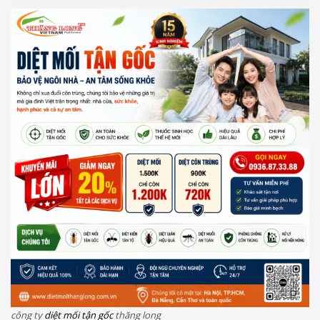
công ty
diệt mối tận gốc
thăng long