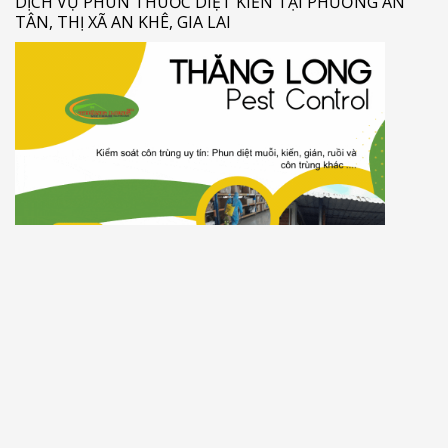
DỊCH VỤ PHUN THUỐC DIỆT KIẾN TẠI PHƯỜNG AN
TÂN, THỊ XÃ AN KHÊ, GIA LAI
BẢNG GIÁ DIỆT KIẾN TẬN GỐC TẠI PHƯỜNG AN PHÚ,
THỊ XÃ AN KHÊ, GIA LAI
ĐƠN VỊ DIỆT MỐI UY TÍN GIÁ RẺ TẠI THỊ XÃ AN KHÊ