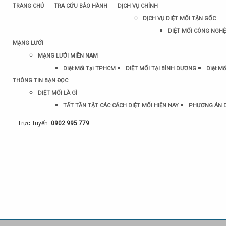
TRANG CHỦ
TRA CỨU BẢO HÀNH
DỊCH VỤ CHÍNH
DỊCH VỤ DIỆT MỐI TẬN GỐC
DIỆT MỐI CÔNG NGHỆ
MẠNG LƯỚI
MẠNG LƯỚI MIỀN NAM
Diệt Mối Tại TPHCM
DIỆT MỐI TẠI BÌNH DƯƠNG
Diệt Mố
THÔNG TIN BẠN ĐỌC
DIỆT MỐI LÀ GÌ
TẤT TẦN TẬT CÁC CÁCH DIỆT MỐI HIỆN NAY
PHƯƠNG ÁN D
Trực Tuyến:
0902 995 779