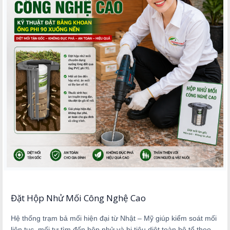
Đặt Hộp Nhử Mối Công Nghệ Cao
Hệ thống trạm bả mối hiện đại từ Nhật – Mỹ giúp kiểm soát mối
liên tục, mối tự tìm đến hộp nhử và bị tiêu diệt toàn bộ tổ theo