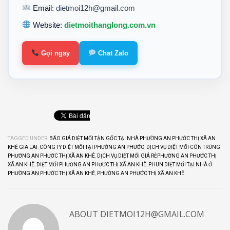
Email:
dietmoi12h@gmail.com
Website:
dietmoithanglong.com.vn
Gọi ngay
Chat Zalo
TAGGED UNDER:
BÁO GIÁ DIỆT MỐI TẬN GỐC TẠI NHÀ PHƯỜNG AN PHƯỚC THỊ XÃ AN
KHÊ GIA LAI
,
CÔNG TY DIỆT MỐI TẠI PHƯỜNG AN PHƯỚC
,
DỊCH VỤ DIỆT MỐI CÔN TRÙNG
PHƯỜNG AN PHƯỚC THỊ XÃ AN KHÊ
,
DỊCH VỤ DIỆT MỐI GIÁ RẺPHƯỜNG AN PHƯỚC THỊ
XÃ AN KHÊ
,
DIỆT MỐI PHƯỜNG AN PHƯỚC THỊ XÃ AN KHÊ
,
PHUN DIỆT MỐI TẠI NHÀ Ở
PHƯỜNG AN PHƯỚC THỊ XÃ AN KHÊ
,
PHƯỜNG AN PHƯỚC THỊ XÃ AN KHÊ
ABOUT
DIETMOI12H@GMAIL.COM