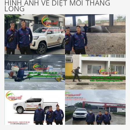
HÌNH ẢNH VỀ DIỆT MỐI THĂNG
LONG