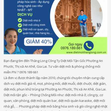
Bạn đang tìm đến Thăng Long Công Ty Diệt Mối Tận Gốc Phường An
Phước, Thị xã An Khê, Gia Lai. Tư vấn diệt mối & phòng chống mối
miễn Phí ? 0976 189 661
Là đơn vị được thành lập năm 2010, chúng tôi chuyên nhận cung cấp
dịch vụ diệt mối giá rẻ, mọt, phòng mối, diệt muỗi, diệt chuột, diệt gián,
diệt mối, phun khử trùng tại Phường An Phước, Thị xã An Khê, Gia Lai.
Diệt mối tận gốc – Phòng Chống Mối như: diệt mối nhà ở, công ty, cơ
quan, văn phòng, diệt mối quán bar, diệt mối quán karaoke, diệt mối
nhà gỗ, … Phương pháp diệt mối bằng hóa sinh và gói công nghệ nhật