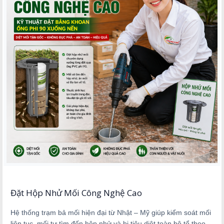
Đặt Hộp Nhử Mối Công Nghệ Cao
Hệ thống trạm bả mối hiện đại từ Nhật – Mỹ giúp kiểm soát mối
liên tục, mối tự tìm đến hộp nhử và bị tiêu diệt toàn bộ tổ theo