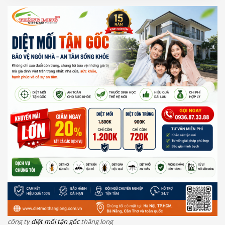
công ty
diệt mối tận gốc
thăng long