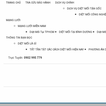
TRANG CHỦ
TRA CỨU BẢO HÀNH
DỊCH VỤ CHÍNH
DỊCH VỤ DIỆT MỐI TẬN GỐC
DIỆT MỐI CÔNG NGHỆ
MẠNG LƯỚI
MẠNG LƯỚI MIỀN NAM
Diệt Mối Tại TPHCM
DIỆT MỐI TẠI BÌNH DƯƠNG
Diệt Mố
THÔNG TIN BẠN ĐỌC
DIỆT MỐI LÀ GÌ
TẤT TẦN TẬT CÁC CÁCH DIỆT MỐI HIỆN NAY
PHƯƠNG ÁN D
Trực Tuyến:
0902 995 779