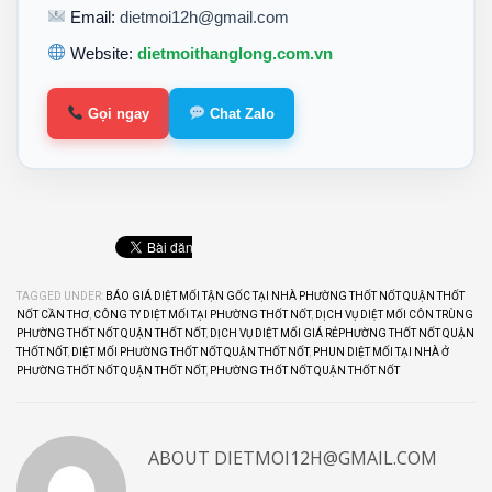
Email:
dietmoi12h@gmail.com
Website:
dietmoithanglong.com.vn
Gọi ngay
Chat Zalo
TAGGED UNDER:
BÁO GIÁ DIỆT MỐI TẬN GỐC TẠI NHÀ PHƯỜNG THỐT NỐT QUẬN THỐT
NỐT CẦN THƠ
,
CÔNG TY DIỆT MỐI TẠI PHƯỜNG THỐT NỐT
,
DỊCH VỤ DIỆT MỐI CÔN TRÙNG
PHƯỜNG THỐT NỐT QUẬN THỐT NỐT
,
DỊCH VỤ DIỆT MỐI GIÁ RẺPHƯỜNG THỐT NỐT QUẬN
THỐT NỐT
,
DIỆT MỐI PHƯỜNG THỐT NỐT QUẬN THỐT NỐT
,
PHUN DIỆT MỐI TẠI NHÀ Ở
PHƯỜNG THỐT NỐT QUẬN THỐT NỐT
,
PHƯỜNG THỐT NỐT QUẬN THỐT NỐT
ABOUT
DIETMOI12H@GMAIL.COM