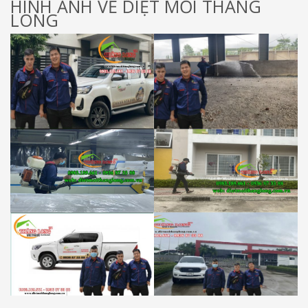
HÌNH ẢNH VỀ DIỆT MỐI THĂNG
LONG