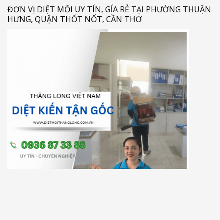
ĐƠN VỊ DIỆT MỐI UY TÍN, GÍA RẺ TẠI PHƯỜNG THUẬN
HƯNG, QUẬN THỐT NỐT, CẦN THƠ
CÔNG TY DIỆT KIẾN VÀ CÔNG TRÙNG GIÁ RẺ PHƯỜNG
THUẬN AN, QUẬN THỐT NỐT, CẦN THƠ