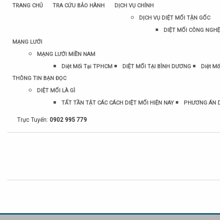
TRANG CHỦ
TRA CỨU BẢO HÀNH
DỊCH VỤ CHÍNH
DỊCH VỤ DIỆT MỐI TẬN GỐC
DIỆT MỐI CÔNG NGHỆ
MẠNG LƯỚI
MẠNG LƯỚI MIỀN NAM
Diệt Mối Tại TPHCM
DIỆT MỐI TẠI BÌNH DƯƠNG
Diệt Mố
THÔNG TIN BẠN ĐỌC
DIỆT MỐI LÀ GÌ
TẤT TẦN TẬT CÁC CÁCH DIỆT MỐI HIỆN NAY
PHƯƠNG ÁN D
Trực Tuyến:
0902 995 779