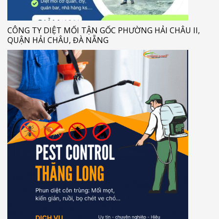
CÔNG TY DIỆT MỐI TẬN GỐC PHƯỜNG HẢI CHÂU II,
QUẬN HẢI CHÂU, ĐÀ NẴNG