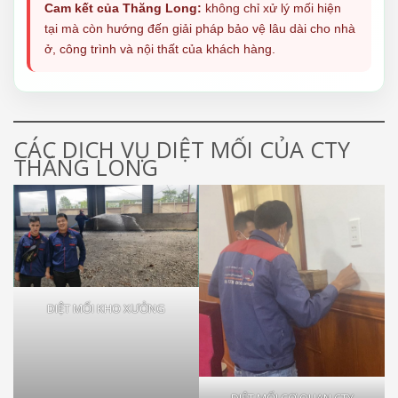
Cam kết của Thăng Long:
không chỉ xử lý mối hiện
tại mà còn hướng đến giải pháp bảo vệ lâu dài cho nhà
ở, công trình và nội thất của khách hàng.
CÁC DỊCH VỤ DIỆT MỐI CỦA CTY
THĂNG LONG
DIỆT MỐI KHO XƯỞNG
DIỆT MỐI CƠ QUAN CTY