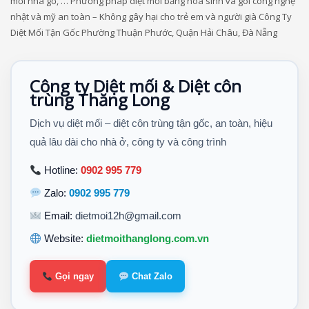
mối nhà gỗ, … Phương pháp diệt mối bằng hóa sinh và gói công nghệ
nhật và mỹ an toàn – Không gây hại cho trẻ em và người già Công Ty
Diệt Mối Tận Gốc Phường Thuận Phước, Quận Hải Châu, Đà Nẵng
Công ty Diệt mối & Diệt côn
trùng Thăng Long
Dịch vụ diệt mối – diệt côn trùng tận gốc, an toàn, hiệu
quả lâu dài cho nhà ở, công ty và công trình
Hotline:
0902 995 779
Zalo:
0902 995 779
Email:
dietmoi12h@gmail.com
Website:
dietmoithanglong.com.vn
Gọi ngay
Chat Zalo