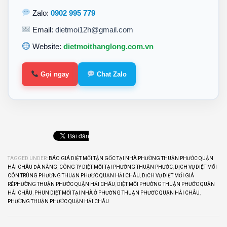
Zalo:
0902 995 779
Email:
dietmoi12h@gmail.com
Website:
dietmoithanglong.com.vn
Gọi ngay
Chat Zalo
TAGGED UNDER:
BÁO GIÁ DIỆT MỐI TẬN GỐC TẠI NHÀ PHƯỜNG THUẬN PHƯỚC QUẬN
HẢI CHÂU ĐÀ NẴNG
,
CÔNG TY DIỆT MỐI TẠI PHƯỜNG THUẬN PHƯỚC
,
DỊCH VỤ DIỆT MỐI
CÔN TRÙNG PHƯỜNG THUẬN PHƯỚC QUẬN HẢI CHÂU
,
DỊCH VỤ DIỆT MỐI GIÁ
RẺPHƯỜNG THUẬN PHƯỚC QUẬN HẢI CHÂU
,
DIỆT MỐI PHƯỜNG THUẬN PHƯỚC QUẬN
HẢI CHÂU
,
PHUN DIỆT MỐI TẠI NHÀ Ở PHƯỜNG THUẬN PHƯỚC QUẬN HẢI CHÂU
,
PHƯỜNG THUẬN PHƯỚC QUẬN HẢI CHÂU