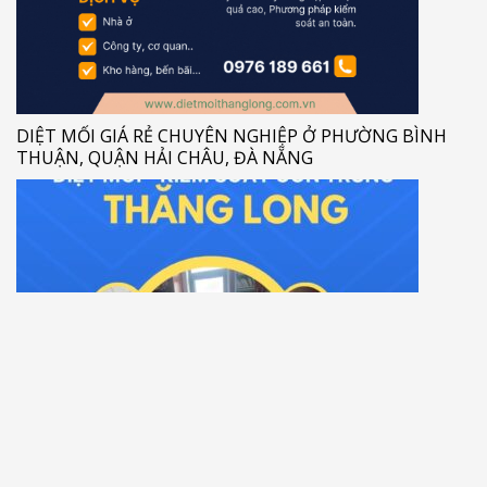
DIỆT MỐI GIÁ RẺ CHUYÊN NGHIỆP Ở PHƯỜNG BÌNH
THUẬN, QUẬN HẢI CHÂU, ĐÀ NẴNG
DIỆT MỐI TRỪ MỐI CHUYÊN NGHIỆP GIÁ RẺ PHƯỜNG
HÒA CƯỜNG NAM, QUẬN HẢI CHÂU, ĐÀ NẴNG