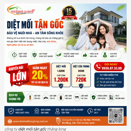
công ty
diệt mối tận gốc
thăng long