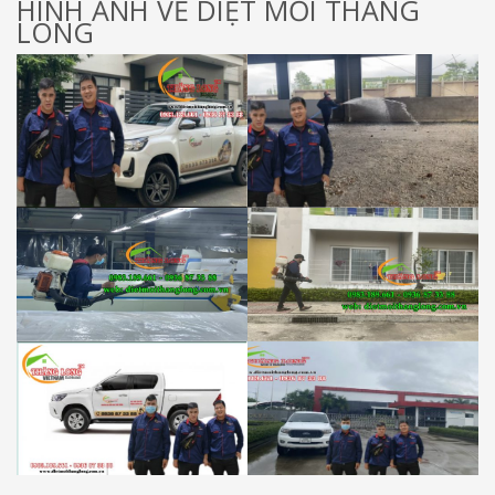
HÌNH ẢNH VỀ DIỆT MỐI THĂNG
LONG