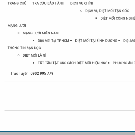
TRANG CHỦ
TRA CỨU BẢO HÀNH
DỊCH VỤ CHÍNH
DỊCH VỤ DIỆT MỐI TẬN GỐC
DIỆT MỐI CÔNG NGHỆ
MẠNG LƯỚI
MẠNG LƯỚI MIỀN NAM
Diệt Mối Tại TPHCM
DIỆT MỐI TẠI BÌNH DƯƠNG
Diệt Mố
THÔNG TIN BẠN ĐỌC
DIỆT MỐI LÀ GÌ
TẤT TẦN TẬT CÁC CÁCH DIỆT MỐI HIỆN NAY
PHƯƠNG ÁN D
Trực Tuyến:
0902 995 779