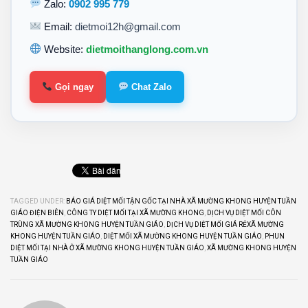
Zalo:
0902 995 779
Email:
dietmoi12h@gmail.com
Website:
dietmoithanglong.com.vn
Gọi ngay
Chat Zalo
TAGGED UNDER:
BÁO GIÁ DIỆT MỐI TẬN GỐC TẠI NHÀ XÃ MƯỜNG KHONG HUYỆN TUẦN
GIÁO ĐIỆN BIÊN
,
CÔNG TY DIỆT MỐI TẠI XÃ MƯỜNG KHONG
,
DỊCH VỤ DIỆT MỐI CÔN
TRÙNG XÃ MƯỜNG KHONG HUYỆN TUẦN GIÁO
,
DỊCH VỤ DIỆT MỐI GIÁ RẺXÃ MƯỜNG
KHONG HUYỆN TUẦN GIÁO
,
DIỆT MỐI XÃ MƯỜNG KHONG HUYỆN TUẦN GIÁO
,
PHUN
DIỆT MỐI TẠI NHÀ Ở XÃ MƯỜNG KHONG HUYỆN TUẦN GIÁO
,
XÃ MƯỜNG KHONG HUYỆN
TUẦN GIÁO