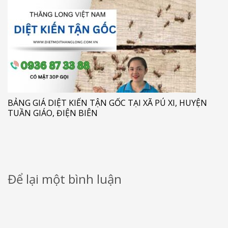
BẢNG GIÁ DIỆT KIẾN TẬN GỐC TẠI XÃ PÚ XI, HUYỆN
TUẦN GIÁO, ĐIỆN BIÊN
Để lại một bình luận
Email của bạn sẽ không được hiển thị công khai.
Các trường bắt buộc
được đánh dấu
*
Bình luận
*