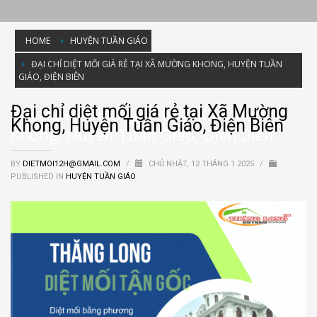
HOME
HUYỆN TUẦN GIÁO
ĐẠI CHỈ DIỆT MỐI GIÁ RẺ TẠI XÃ MƯỜNG KHONG, HUYỆN TUẦN
GIÁO, ĐIỆN BIÊN
Đại chỉ diệt mối giá rẻ tại Xã Mường
Đại chỉ diệt mối giá rẻ tại Xã Mường
Khong, Huyện Tuần Giáo, Điện Biên
Khong, Huyện Tuần Giáo, Điện Biên
BY
DIETMOI12H@GMAIL.COM
/
CHỦ NHẬT, 12 THÁNG 1 2025
/
PUBLISHED IN
HUYỆN TUẦN GIÁO