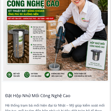
Đặt Hộp Nhử Mối Công Nghệ Cao
Hệ thống trạm bả mối hiện đại từ Nhật – Mỹ giúp kiểm soát mối
liên tục, mối tự tìm đến hộp nhử và bị tiêu diệt toàn bộ tổ theo