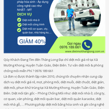
Qúy Khách Đang Tìm đến Thăng Long Đại chỉ diệt mối giá rẻ tại Xã
Mường Khong, Huyện Tuần Giáo, Điện Biên. Tư vấn diệt mối & phòng
chống mối miễn Phí ? 0976 189 661
Là đơn vị được thành lập năm 2010, chúng tôi chuyên nhận cung cấp
dịch vụ diệt mối giá rẻ, mọt, phòng mối, diệt muỗi, diệt chuột, diệt gián,
diệt mối, phun khử trùng tại Xã Mường Khong, Huyện Tuần Giáo, Điện
Biên. Diệt mối tận gốc – Phòng Chống Mối như: diệt mối nhà ở, công ty,
cơ quan, văn phòng, diệt mối quán bar, diệt mối quán karaoke, diệt
mối nhà gỗ, … Phương pháp diệt mối bằng hóa sinh và gói công nghệ