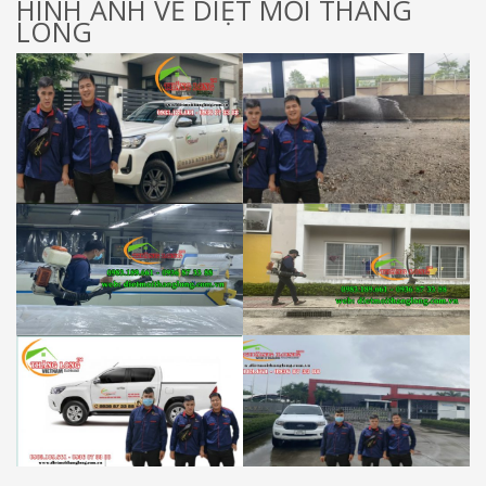
HÌNH ẢNH VỀ DIỆT MỐI THĂNG
LONG