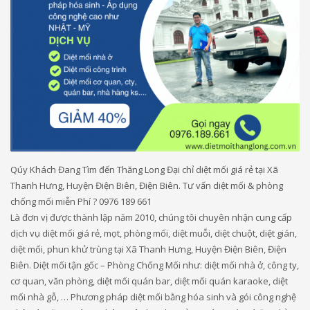
Qúy Khách Đang Tìm đến Thăng Long Đại chỉ diệt mối giá rẻ tại Xã
Thanh Hưng, Huyện Điện Biên, Điện Biên. Tư vấn diệt mối & phòng
chống mối miễn Phí ? 0976 189 661
Là đơn vị được thành lập năm 2010, chúng tôi chuyên nhận cung cấp
dịch vụ diệt mối giá rẻ, mọt, phòng mối, diệt muỗi, diệt chuột, diệt gián,
diệt mối, phun khử trùng tại Xã Thanh Hưng, Huyện Điện Biên, Điện
Biên. Diệt mối tận gốc – Phòng Chống Mối như: diệt mối nhà ở, công ty,
cơ quan, văn phòng, diệt mối quán bar, diệt mối quán karaoke, diệt
mối nhà gỗ, … Phương pháp diệt mối bằng hóa sinh và gói công nghệ