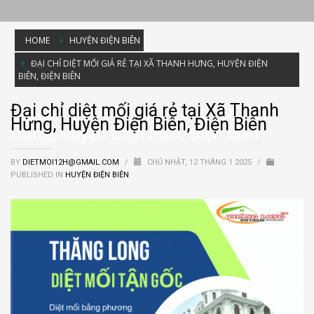
HOME
HUYỆN ĐIỆN BIÊN
ĐẠI CHỈ DIỆT MỐI GIÁ RẺ TẠI XÃ THANH HƯNG, HUYỆN ĐIỆN
BIÊN, ĐIỆN BIÊN
Đại chỉ diệt mối giá rẻ tại Xã Thanh
Đại chỉ diệt mối giá rẻ tại Xã Thanh
Hưng, Huyện Điện Biên, Điện Biên
Hưng, Huyện Điện Biên, Điện Biên
BY
DIETMOI12H@GMAIL.COM
/
CHỦ NHẬT, 12 THÁNG 1 2025
/
PUBLISHED IN
HUYỆN ĐIỆN BIÊN