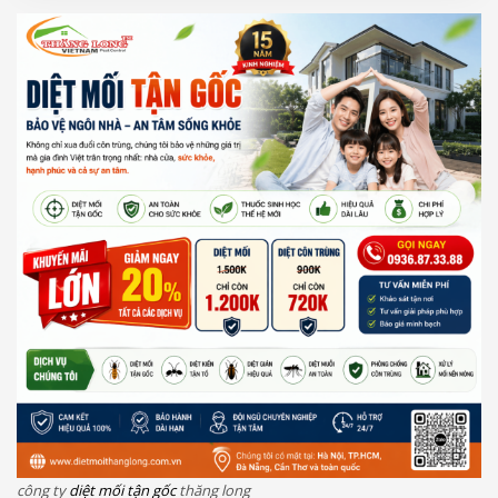
công ty
diệt mối tận gốc
thăng long