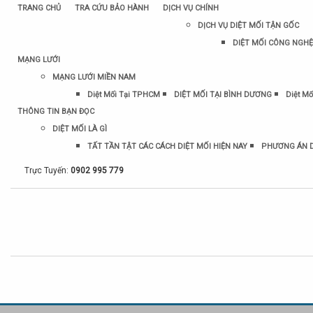
TRANG CHỦ
TRA CỨU BẢO HÀNH
DỊCH VỤ CHÍNH
DỊCH VỤ DIỆT MỐI TẬN GỐC
DIỆT MỐI CÔNG NGHỆ
MẠNG LƯỚI
MẠNG LƯỚI MIỀN NAM
Diệt Mối Tại TPHCM
DIỆT MỐI TẠI BÌNH DƯƠNG
Diệt Mố
THÔNG TIN BẠN ĐỌC
DIỆT MỐI LÀ GÌ
TẤT TẦN TẬT CÁC CÁCH DIỆT MỐI HIỆN NAY
PHƯƠNG ÁN D
Trực Tuyến:
0902 995 779