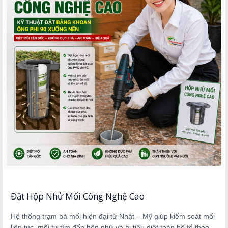
Đặt Hộp Nhử Mối Công Nghệ Cao
Hệ thống trạm bả mối hiện đại từ Nhật – Mỹ giúp kiểm soát mối
liên tục, mối tự tìm đến hộp nhử và bị tiêu diệt toàn bộ tổ theo