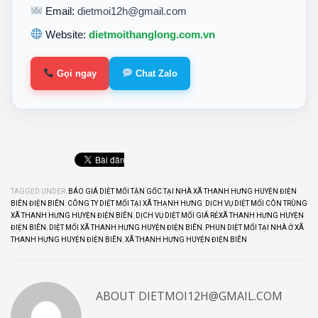
Email:
dietmoi12h@gmail.com
Website:
dietmoithanglong.com.vn
Gọi ngay
Chat Zalo
TAGGED UNDER:
BÁO GIÁ DIỆT MỐI TẬN GỐC TẠI NHÀ XÃ THANH HƯNG HUYỆN ĐIỆN
BIÊN ĐIỆN BIÊN
,
CÔNG TY DIỆT MỐI TẠI XÃ THẠNH HƯNG
,
DỊCH VỤ DIỆT MỐI CÔN TRÙNG
XÃ THANH HƯNG HUYỆN ĐIỆN BIÊN
,
DỊCH VỤ DIỆT MỐI GIÁ RẺXÃ THANH HƯNG HUYỆN
ĐIỆN BIÊN
,
DIỆT MỐI XÃ THANH HƯNG HUYỆN ĐIỆN BIÊN
,
PHUN DIỆT MỐI TẠI NHÀ Ở XÃ
THANH HƯNG HUYỆN ĐIỆN BIÊN
,
XÃ THANH HƯNG HUYỆN ĐIỆN BIÊN
ABOUT
DIETMOI12H@GMAIL.COM