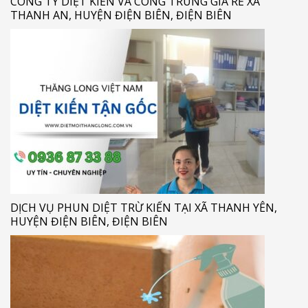
CÔNG TY DIỆT KIẾN VÀ CÔNG TRÙNG GIÁ RẺ XÃ
THANH AN, HUYỆN ĐIỆN BIÊN, ĐIỆN BIÊN
DỊCH VỤ PHUN DIỆT TRỪ KIẾN TẠI XÃ THANH YÊN,
HUYỆN ĐIỆN BIÊN, ĐIỆN BIÊN