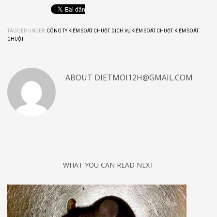
TAGGED UNDER:
CÔNG TY KIỂM SOÁT CHUỘT
,
DỊCH VỤ KIỂM SOÁT CHUỘT
,
KIỂM SOÁT
CHUỘT
ABOUT
DIETMOI12H@GMAIL.COM
WHAT YOU CAN READ NEXT