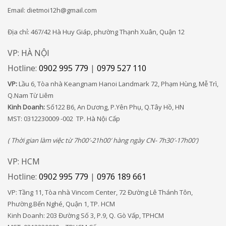
Email: dietmoi12h@gmail.com
Địa chỉ: 467/42 Hà Huy Giáp, phường Thạnh Xuân, Quận 12
VP: HÀ NỘI
Hotline:
0902 995 779
|
0979 527 110
VP:
Lầu 6, Tòa nhà Keangnam Hanoi Landmark 72, Phạm Hùng, Mễ Trì,
Q.Nam Từ Liêm
Kinh Doanh:
Số122 B6, An Dương, P.Yên Phụ, Q.Tây Hồ, HN
MST: 0312230009 -002 TP. Hà Nội Cấp
( Thời gian làm việc từ 7h00′-21h00′ hàng ngày CN- 7h30′-17h00′)
VP: HCM
Hotline:
0902 995 779
|
0976 189 661
VP: Tầng 11, Tòa nhà Vincom Center, 72 Đường Lê Thánh Tôn,
Phường.Bến Nghé, Quận 1, TP. HCM
Kinh Doanh: 203 Đường Số 3, P.9, Q. Gò Vấp, TPHCM