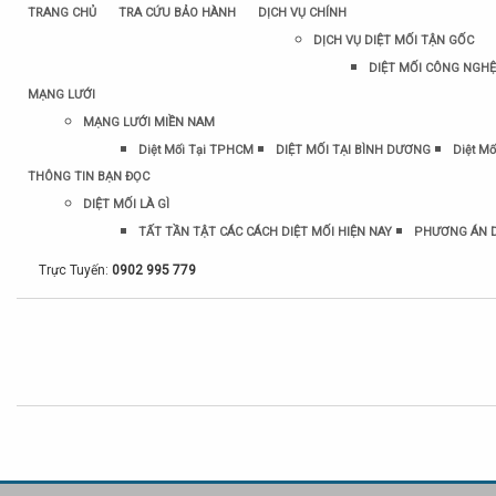
TRANG CHỦ
TRA CỨU BẢO HÀNH
DỊCH VỤ CHÍNH
DỊCH VỤ DIỆT MỐI TẬN GỐC
DIỆT MỐI CÔNG NGHỆ
MẠNG LƯỚI
MẠNG LƯỚI MIỀN NAM
Diệt Mối Tại TPHCM
DIỆT MỐI TẠI BÌNH DƯƠNG
Diệt Mố
THÔNG TIN BẠN ĐỌC
DIỆT MỐI LÀ GÌ
TẤT TẦN TẬT CÁC CÁCH DIỆT MỐI HIỆN NAY
PHƯƠNG ÁN D
Trực Tuyến:
0902 995 779