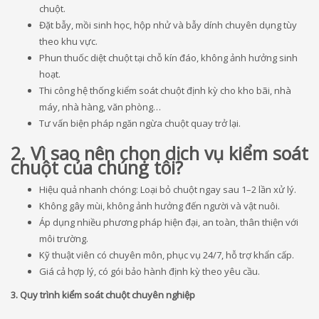
chuột.
Đặt bẫy, mồi sinh học, hộp nhử và bẫy dính chuyên dụng tùy
theo khu vực.
Phun thuốc diệt chuột tại chỗ kín đáo, không ảnh hưởng sinh
hoạt.
Thi công hệ thống kiểm soát chuột định kỳ cho kho bãi, nhà
máy, nhà hàng, văn phòng…
Tư vấn biện pháp ngăn ngừa chuột quay trở lại.
2. Vì sao nên chọn dịch vụ kiểm soát
chuột của chúng tôi?
Hiệu quả nhanh chóng: Loại bỏ chuột ngay sau 1–2 lần xử lý.
Không gây mùi, không ảnh hưởng đến người và vật nuôi.
Áp dụng nhiều phương pháp hiện đại, an toàn, thân thiện với
môi trường.
Kỹ thuật viên có chuyên môn, phục vụ 24/7, hỗ trợ khẩn cấp.
Giá cả hợp lý, có gói bảo hành định kỳ theo yêu cầu.
3. Quy trình kiểm soát chuột chuyên nghiệp