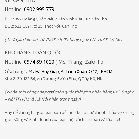
VP: CẦN THƠ
Hotline:
0902 995 779
ĐC 1: 399 Hoàng Quốc Việt, quận Ninh Kiều, TP. Cần Thơ
ĐC 2: 522 QL91, tổ 25, Thốt Nốt, Cần Thơ
( Thời gian làm việc từ 7h00′-21h00′ hàng ngày CN- 7h30′-17h00′)
KHO HÀNG TOÀN QUỐC
Hotline:
0974 89 1020
( Ms: Trang) Zalo, Fb
Cửa hàng 1:
747 Hà Huy Giáp, P.Thạnh Xuân, Q.12, TPHCM
Kho 2: Số 122 B6, An Dương, P.Yên Phụ, Q.Tây Hồ, HN​
( Nhận ship hàng bằng
cod
toàn quốc thời gian nhận hàng từ 3-5 ngày
– Nội TPHCM và Hà Nội nhận trong ngày)
Hãy để chúng tôi giúp bạn xóa bỏ mối đe dọa từ chuột – bảo vệ không
gian sống và kinh doanh của bạn một cách an toàn và lâu dài!