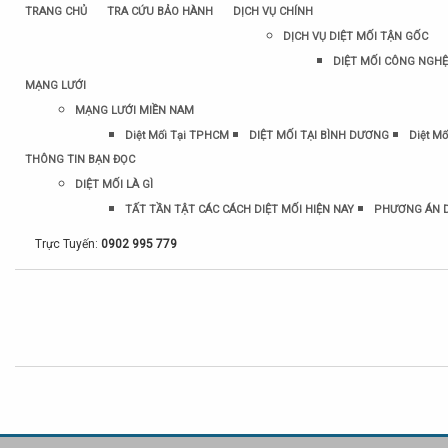
TRANG CHỦ
TRA CỨU BẢO HÀNH
DỊCH VỤ CHÍNH
DỊCH VỤ DIỆT MỐI TẬN GỐC
DIỆT MỐI CÔNG NGHỆ
MẠNG LƯỚI
MẠNG LƯỚI MIỀN NAM
Diệt Mối Tại TPHCM
DIỆT MỐI TẠI BÌNH DƯƠNG
Diệt Mố
THÔNG TIN BẠN ĐỌC
DIỆT MỐI LÀ GÌ
TẤT TẦN TẬT CÁC CÁCH DIỆT MỐI HIỆN NAY
PHƯƠNG ÁN D
Trực Tuyến:
0902 995 779