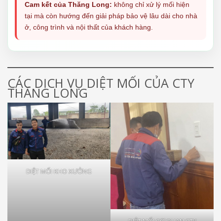
Cam kết của Thăng Long:
không chỉ xử lý mối hiện
tại mà còn hướng đến giải pháp bảo vệ lâu dài cho nhà
ở, công trình và nội thất của khách hàng.
CÁC DỊCH VỤ DIỆT MỐI CỦA CTY
THĂNG LONG
DIỆT MỐI KHO XƯỞNG
DIỆT MỐI CƠ QUAN CTY