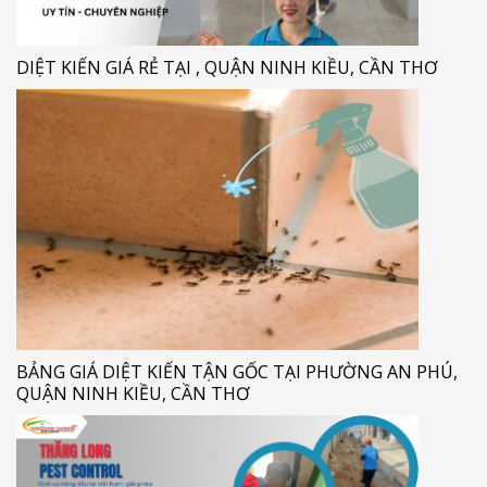
DIỆT KIẾN GIÁ RẺ TẠI , QUẬN NINH KIỀU, CẦN THƠ
BẢNG GIÁ DIỆT KIẾN TẬN GỐC TẠI PHƯỜNG AN PHÚ,
QUẬN NINH KIỀU, CẦN THƠ