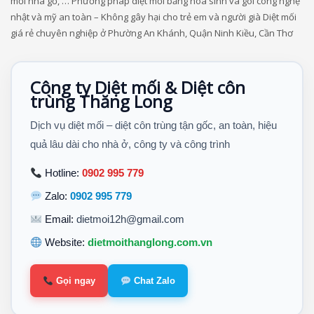
mối nhà gỗ, … Phương pháp diệt mối bằng hóa sinh và gói công nghệ
nhật và mỹ an toàn – Không gây hại cho trẻ em và người già Diệt mối
giá rẻ chuyên nghiệp ở Phường An Khánh, Quận Ninh Kiều, Cần Thơ
Công ty Diệt mối & Diệt côn
trùng Thăng Long
Dịch vụ diệt mối – diệt côn trùng tận gốc, an toàn, hiệu
quả lâu dài cho nhà ở, công ty và công trình
Hotline:
0902 995 779
Zalo:
0902 995 779
Email:
dietmoi12h@gmail.com
Website:
dietmoithanglong.com.vn
Gọi ngay
Chat Zalo