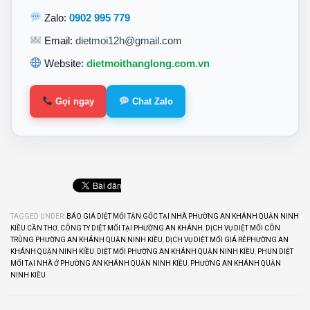
Zalo:
0902 995 779
Email:
dietmoi12h@gmail.com
Website:
dietmoithanglong.com.vn
Gọi ngay
Chat Zalo
TAGGED UNDER:
BÁO GIÁ DIỆT MỐI TẬN GỐC TẠI NHÀ PHƯỜNG AN KHÁNH QUẬN NINH
KIỀU CẦN THƠ
,
CÔNG TY DIỆT MỐI TẠI PHƯỜNG AN KHÁNH
,
DỊCH VỤ DIỆT MỐI CÔN
TRÙNG PHƯỜNG AN KHÁNH QUẬN NINH KIỀU
,
DỊCH VỤ DIỆT MỐI GIÁ RẺPHƯỜNG AN
KHÁNH QUẬN NINH KIỀU
,
DIỆT MỐI PHƯỜNG AN KHÁNH QUẬN NINH KIỀU
,
PHUN DIỆT
MỐI TẠI NHÀ Ở PHƯỜNG AN KHÁNH QUẬN NINH KIỀU
,
PHƯỜNG AN KHÁNH QUẬN
NINH KIỀU