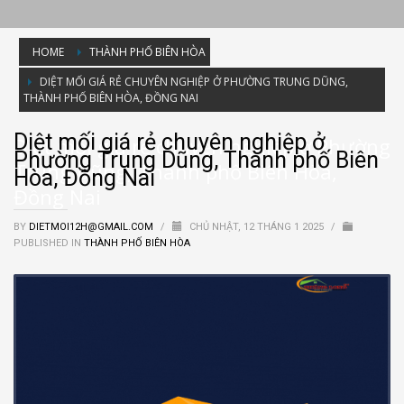
HOME
THÀNH PHỐ BIÊN HÒA
DIỆT MỐI GIÁ RẺ CHUYÊN NGHIỆP Ở PHƯỜNG TRUNG DŨNG,
THÀNH PHỐ BIÊN HÒA, ĐỒNG NAI
Diệt mối giá rẻ chuyên nghiệp ở
Diệt mối giá rẻ chuyên nghiệp ở Phường
Phường Trung Dũng, Thành phố Biên
Trung Dũng, Thành phố Biên Hòa,
Hòa, Đồng Nai
Đồng Nai
BY
DIETMOI12H@GMAIL.COM
/
CHỦ NHẬT, 12 THÁNG 1 2025
/
PUBLISHED IN
THÀNH PHỐ BIÊN HÒA