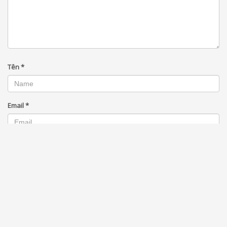
Tên
*
Email
*
Trang web
Lưu tên của tôi, email, và trang web trong trình duyệt này cho lần bình
luận kế tiếp của tôi.