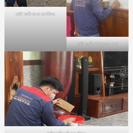
DIỆT MỐI KHO XƯỞNG
DIỆT MỐI CƠ QUAN CTY