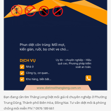
Bạn đang cần tìm Thăng Long Diệt mối giá rẻ chuyên nghiệp ở Phường
Trung Dũng, Thành phố Biên Hòa, Đồng Nai. Tư vấn diệt mối & phòng
chống mối miễn Phí ? 0976 189 661