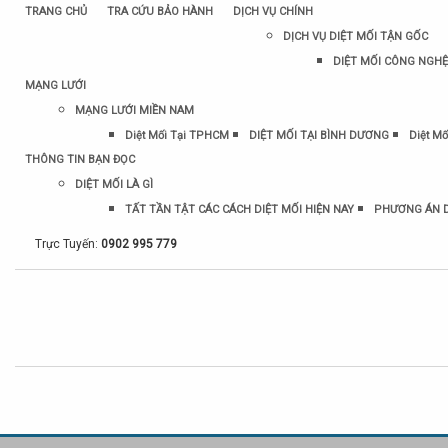
TRANG CHỦ
TRA CỨU BẢO HÀNH
DỊCH VỤ CHÍNH
DỊCH VỤ DIỆT MỐI TẬN GỐC
DIỆT MỐI CÔNG NGHỆ
MẠNG LƯỚI
MẠNG LƯỚI MIỀN NAM
Diệt Mối Tại TPHCM
DIỆT MỐI TẠI BÌNH DƯƠNG
Diệt Mố
THÔNG TIN BẠN ĐỌC
DIỆT MỐI LÀ GÌ
TẤT TẦN TẬT CÁC CÁCH DIỆT MỐI HIỆN NAY
PHƯƠNG ÁN D
Trực Tuyến:
0902 995 779