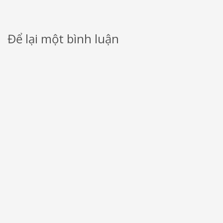
Để lại một bình luận
Email của bạn sẽ không được hiển thị công khai.
Các trường bắt buộc
được đánh dấu
*
Bình luận
*
Tên
*