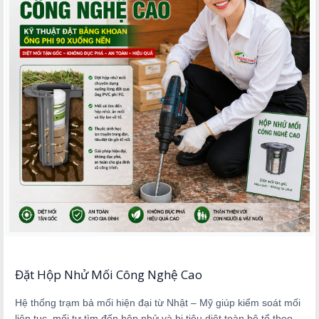
Đặt Hộp Nhử Mối Công Nghệ Cao
Hệ thống trạm bả mối hiện đại từ Nhật – Mỹ giúp kiểm soát mối
liên tục, mối tự tìm đến hộp nhử và bị tiêu diệt toàn bộ tổ theo