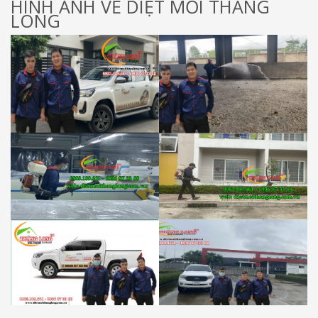
HÌNH ẢNH VỀ DIỆT MỐI THĂNG
LONG