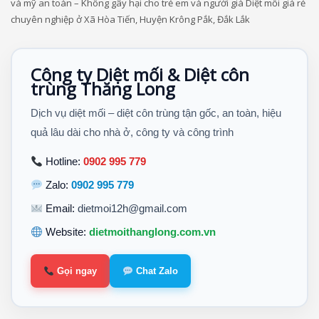
và mỹ an toàn – Không gây hại cho trẻ em và người già Diệt mối giá rẻ
chuyên nghiệp ở Xã Hòa Tiến, Huyện Krông Pắk, Đắk Lắk
Công ty Diệt mối & Diệt côn
trùng Thăng Long
Dịch vụ diệt mối – diệt côn trùng tận gốc, an toàn, hiệu
quả lâu dài cho nhà ở, công ty và công trình
Hotline:
0902 995 779
Zalo:
0902 995 779
Email:
dietmoi12h@gmail.com
Website:
dietmoithanglong.com.vn
Gọi ngay
Chat Zalo