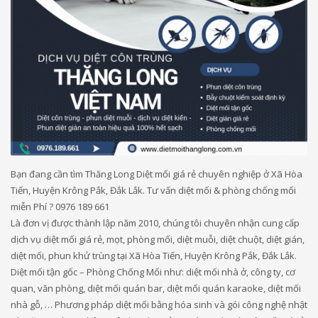
Bạn đang cần tìm Thăng Long Diệt mối giá rẻ chuyên nghiệp ở Xã Hòa
Tiến, Huyện Krông Pắk, Đắk Lắk. Tư vấn diệt mối & phòng chống mối
miễn Phí ? 0976 189 661
Là đơn vị được thành lập năm 2010, chúng tôi chuyên nhận cung cấp
dịch vụ diệt mối giá rẻ, mọt, phòng mối, diệt muỗi, diệt chuột, diệt gián,
diệt mối, phun khử trùng tại Xã Hòa Tiến, Huyện Krông Pắk, Đắk Lắk.
Diệt mối tận gốc – Phòng Chống Mối như: diệt mối nhà ở, công ty, cơ
quan, văn phòng, diệt mối quán bar, diệt mối quán karaoke, diệt mối
nhà gỗ, … Phương pháp diệt mối bằng hóa sinh và gói công nghệ nhật