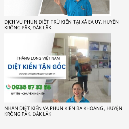
DỊCH VỤ PHUN DIỆT TRỪ KIẾN TẠI XÃ EA UY, HUYỆN
KRÔNG PẮK, ĐẮK LẮK
NHẬN DIỆT KIẾN VÀ PHUN KIẾN BA KHOANG , HUYỆN
KRÔNG PẮK, ĐẮK LẮK