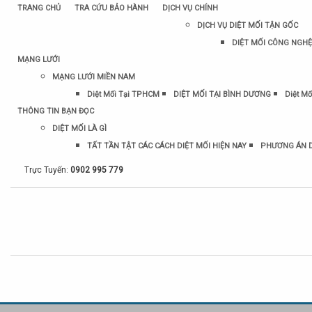
TRANG CHỦ
TRA CỨU BẢO HÀNH
DỊCH VỤ CHÍNH
DỊCH VỤ DIỆT MỐI TẬN GỐC
DIỆT MỐI CÔNG NGHỆ
MẠNG LƯỚI
MẠNG LƯỚI MIỀN NAM
Diệt Mối Tại TPHCM
DIỆT MỐI TẠI BÌNH DƯƠNG
Diệt Mố
THÔNG TIN BẠN ĐỌC
DIỆT MỐI LÀ GÌ
TẤT TẦN TẬT CÁC CÁCH DIỆT MỐI HIỆN NAY
PHƯƠNG ÁN D
Trực Tuyến:
0902 995 779