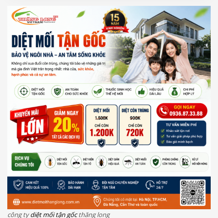
công ty
diệt mối tận gốc
thăng long