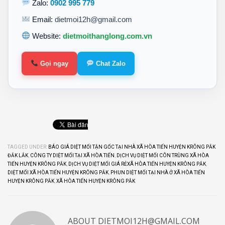
Zalo:
0902 995 779
Email:
dietmoi12h@gmail.com
Website:
dietmoithanglong.com.vn
Gọi ngay
Chat Zalo
TAGGED UNDER:
BÁO GIÁ DIỆT MỐI TẬN GỐC TẠI NHÀ XÃ HÒA TIẾN HUYỆN KRÔNG PẮK
ĐẮK LẮK
,
CÔNG TY DIỆT MỐI TẠI XÃ HÒA TIẾN
,
DỊCH VỤ DIỆT MỐI CÔN TRÙNG XÃ HÒA
TIẾN HUYỆN KRÔNG PẮK
,
DỊCH VỤ DIỆT MỐI GIÁ RẺXÃ HÒA TIẾN HUYỆN KRÔNG PẮK
,
DIỆT MỐI XÃ HÒA TIẾN HUYỆN KRÔNG PẮK
,
PHUN DIỆT MỐI TẠI NHÀ Ở XÃ HÒA TIẾN
HUYỆN KRÔNG PẮK
,
XÃ HÒA TIẾN HUYỆN KRÔNG PẮK
ABOUT
DIETMOI12H@GMAIL.COM