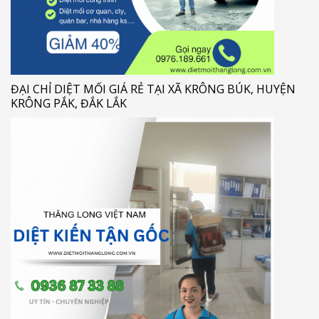
ĐẠI CHỈ DIỆT MỐI GIÁ RẺ TẠI XÃ KRÔNG BÚK, HUYỆN
KRÔNG PẮK, ĐẮK LẮK