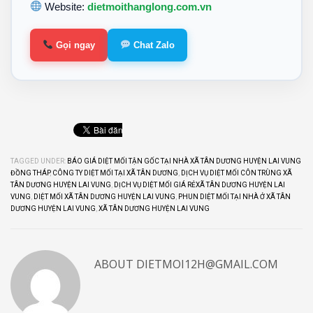
Website:
dietmoithanglong.com.vn
Gọi ngay
Chat Zalo
TAGGED UNDER:
BÁO GIÁ DIỆT MỐI TẬN GỐC TẠI NHÀ XÃ TÂN DƯƠNG HUYỆN LAI VUNG
ĐỒNG THÁP
,
CÔNG TY DIỆT MỐI TẠI XÃ TÂN DƯƠNG
,
DỊCH VỤ DIỆT MỐI CÔN TRÙNG XÃ
TÂN DƯƠNG HUYỆN LAI VUNG
,
DỊCH VỤ DIỆT MỐI GIÁ RẺXÃ TÂN DƯƠNG HUYỆN LAI
VUNG
,
DIỆT MỐI XÃ TÂN DƯƠNG HUYỆN LAI VUNG
,
PHUN DIỆT MỐI TẠI NHÀ Ở XÃ TÂN
DƯƠNG HUYỆN LAI VUNG
,
XÃ TÂN DƯƠNG HUYỆN LAI VUNG
ABOUT
DIETMOI12H@GMAIL.COM