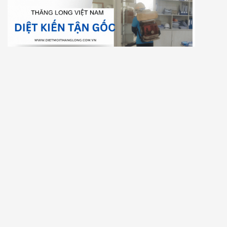
DỊCH VỤ PHUN THUỐC DIỆT KIẾN TẠI XÃ TÂN DƯƠNG,
HUYỆN LAI VUNG, ĐỒNG THÁP
Để lại một bình luận
Email của bạn sẽ không được hiển thị công khai.
Các trường bắt buộc