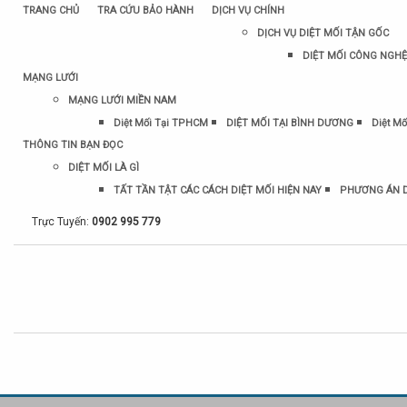
TRANG CHỦ
TRA CỨU BẢO HÀNH
DỊCH VỤ CHÍNH
DỊCH VỤ DIỆT MỐI TẬN GỐC
DIỆT MỐI CÔNG NGHỆ
MẠNG LƯỚI
MẠNG LƯỚI MIỀN NAM
Diệt Mối Tại TPHCM
DIỆT MỐI TẠI BÌNH DƯƠNG
Diệt Mố
THÔNG TIN BẠN ĐỌC
DIỆT MỐI LÀ GÌ
TẤT TẦN TẬT CÁC CÁCH DIỆT MỐI HIỆN NAY
PHƯƠNG ÁN D
Trực Tuyến:
0902 995 779