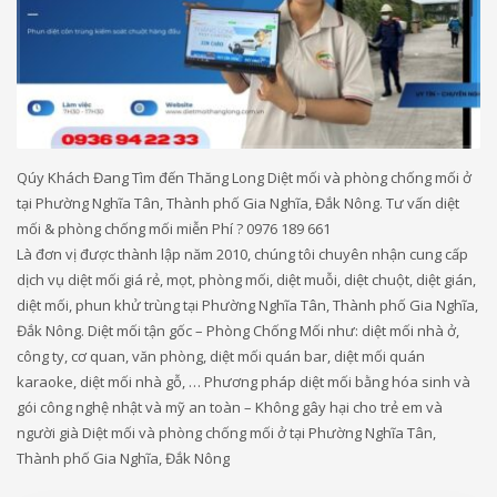
Qúy Khách Đang Tìm đến Thăng Long Diệt mối và phòng chống mối ở
tại Phường Nghĩa Tân, Thành phố Gia Nghĩa, Đắk Nông. Tư vấn diệt
mối & phòng chống mối miễn Phí ? 0976 189 661
Là đơn vị được thành lập năm 2010, chúng tôi chuyên nhận cung cấp
dịch vụ diệt mối giá rẻ, mọt, phòng mối, diệt muỗi, diệt chuột, diệt gián,
diệt mối, phun khử trùng tại Phường Nghĩa Tân, Thành phố Gia Nghĩa,
Đắk Nông. Diệt mối tận gốc – Phòng Chống Mối như: diệt mối nhà ở,
công ty, cơ quan, văn phòng, diệt mối quán bar, diệt mối quán
karaoke, diệt mối nhà gỗ, … Phương pháp diệt mối bằng hóa sinh và
gói công nghệ nhật và mỹ an toàn – Không gây hại cho trẻ em và
người già Diệt mối và phòng chống mối ở tại Phường Nghĩa Tân,
Thành phố Gia Nghĩa, Đắk Nông