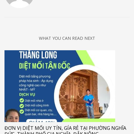
WHAT YOU CAN READ NEXT
ĐƠN VỊ DIỆT MỐI UY TÍN, GÍA RẺ TẠI PHƯỜNG NGHĨA
ĐỨC, THÀNH PHỐ GIA NGHĨA, ĐẮK NÔNG