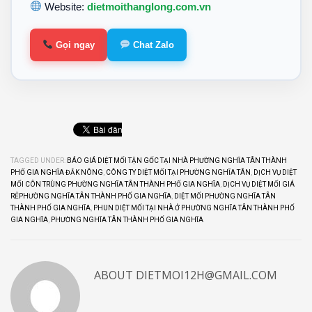
Website:
dietmoithanglong.com.vn
Gọi ngay
Chat Zalo
TAGGED UNDER:
BÁO GIÁ DIỆT MỐI TẬN GỐC TẠI NHÀ PHƯỜNG NGHĨA TÂN THÀNH
PHỐ GIA NGHĨA ĐẮK NÔNG
,
CÔNG TY DIỆT MỐI TẠI PHƯỜNG NGHĨA TÂN
,
DỊCH VỤ DIỆT
MỐI CÔN TRÙNG PHƯỜNG NGHĨA TÂN THÀNH PHỐ GIA NGHĨA
,
DỊCH VỤ DIỆT MỐI GIÁ
RẺPHƯỜNG NGHĨA TÂN THÀNH PHỐ GIA NGHĨA
,
DIỆT MỐI PHƯỜNG NGHĨA TÂN
THÀNH PHỐ GIA NGHĨA
,
PHUN DIỆT MỐI TẠI NHÀ Ở PHƯỜNG NGHĨA TÂN THÀNH PHỐ
GIA NGHĨA
,
PHƯỜNG NGHĨA TÂN THÀNH PHỐ GIA NGHĨA
ABOUT
DIETMOI12H@GMAIL.COM