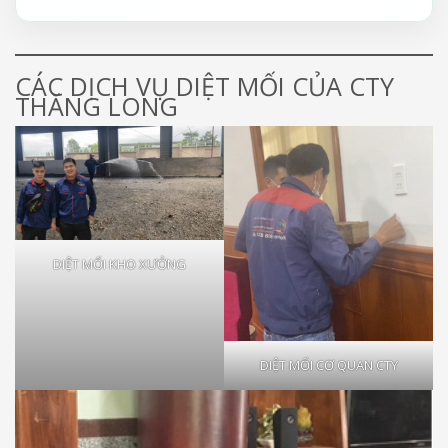
CÁC DỊCH VỤ DIỆT MỐI CỦA CTY
THĂNG LONG
DIỆT MỐI KHO XƯỞNG
DIỆT MỐI CƠ QUAN CTY