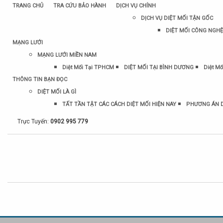
TRANG CHỦ
TRA CỨU BẢO HÀNH
DỊCH VỤ CHÍNH
DỊCH VỤ DIỆT MỐI TẬN GỐC
DIỆT MỐI CÔNG NGHỆ
MẠNG LƯỚI
MẠNG LƯỚI MIỀN NAM
Diệt Mối Tại TPHCM
DIỆT MỐI TẠI BÌNH DƯƠNG
Diệt Mố
THÔNG TIN BẠN ĐỌC
DIỆT MỐI LÀ GÌ
TẤT TẦN TẬT CÁC CÁCH DIỆT MỐI HIỆN NAY
PHƯƠNG ÁN D
Trực Tuyến:
0902 995 779