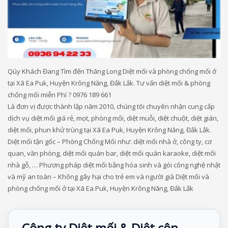
Qúy Khách Đang Tìm đến Thăng Long Diệt mối và phòng chống mối ở
tại Xã Ea Puk, Huyện Krông Năng, Đắk Lắk. Tư vấn diệt mối & phòng
chống mối miễn Phí ? 0976 189 661
Là đơn vị được thành lập năm 2010, chúng tôi chuyên nhận cung cấp
dịch vụ diệt mối giá rẻ, mọt, phòng mối, diệt muỗi, diệt chuột, diệt gián,
diệt mối, phun khử trùng tại Xã Ea Puk, Huyện Krông Năng, Đắk Lắk.
Diệt mối tận gốc – Phòng Chống Mối như: diệt mối nhà ở, công ty, cơ
quan, văn phòng, diệt mối quán bar, diệt mối quán karaoke, diệt mối
nhà gỗ, … Phương pháp diệt mối bằng hóa sinh và gói công nghệ nhật
và mỹ an toàn – Không gây hại cho trẻ em và người già Diệt mối và
phòng chống mối ở tại Xã Ea Puk, Huyện Krông Năng, Đắk Lắk
Công ty Diệt mối & Diệt côn