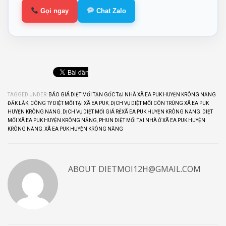
Gọi ngay
Chat Zalo
TAGGED UNDER:
BÁO GIÁ DIỆT MỐI TẬN GỐC TẠI NHÀ XÃ EA PUK HUYỆN KRÔNG NĂNG
ĐẮK LẮK
,
CÔNG TY DIỆT MỐI TẠI XÃ EA PUK
,
DỊCH VỤ DIỆT MỐI CÔN TRÙNG XÃ EA PUK
HUYỆN KRÔNG NĂNG
,
DỊCH VỤ DIỆT MỐI GIÁ RẺXÃ EA PUK HUYỆN KRÔNG NĂNG
,
DIỆT
MỐI XÃ EA PUK HUYỆN KRÔNG NĂNG
,
PHUN DIỆT MỐI TẠI NHÀ Ở XÃ EA PUK HUYỆN
KRÔNG NĂNG
,
XÃ EA PUK HUYỆN KRÔNG NĂNG
ABOUT
DIETMOI12H@GMAIL.COM