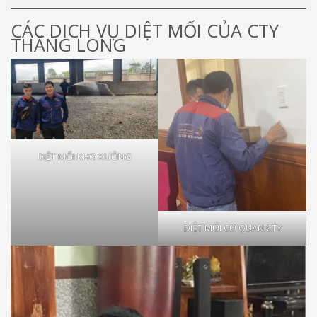
CÁC DỊCH VỤ DIỆT MỐI CỦA CTY
THĂNG LONG
DIỆT MỐI KHO XƯỞNG
DIỆT MỐI CƠ QUAN CTY