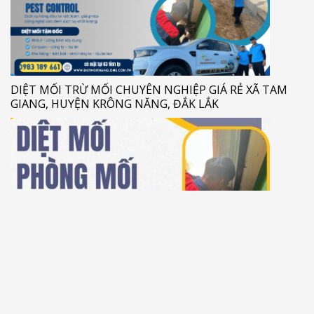
DIỆT MỐI TRỪ MỐI CHUYÊN NGHIỆP GIÁ RẺ XÃ TAM
GIANG, HUYỆN KRÔNG NĂNG, ĐẮK LẮK
ĐẠI CHỈ DIỆT MỐI GIÁ RẺ TẠI , HUYỆN KRÔNG NĂNG,
ĐẮK LẮK