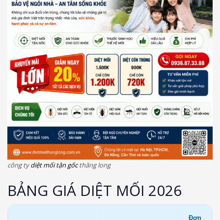
công ty
diệt mối tận gốc
thăng long
BẢNG GIÁ DIỆT MỐI 2026
Đơn