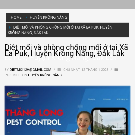
HOME
HUYỆN KRÔNG NĂNG
DIỆT MỐI VÀ PHÒNG CHỐNG MỐI Ở TẠI XÃ EA PUK, HUYỆN
KRÔNG NĂNG, ĐẮK LẮK
Diệt mối và phòng chống mối ở tại Xã
Diệt mối và phòng chống mối ở tại Xã
Ea Puk, Huyện Krông Năng, Đắk Lắk
Ea Puk, Huyện Krông Năng, Đắk Lắk
BY
DIETMOI12H@GMAIL.COM
/
CHỦ NHẬT, 12 THÁNG 1 2025
/
PUBLISHED IN
HUYỆN KRÔNG NĂNG