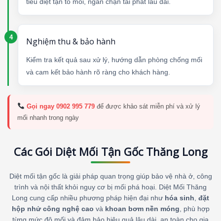
tiêu diệt tận tổ mối, ngăn chặn tái phát lâu dài.
Nghiệm thu & bảo hành
Kiểm tra kết quả sau xử lý, hướng dẫn phòng chống mối
và cam kết bảo hành rõ ràng cho khách hàng.
Gọi ngay 0902 995 779
để được khảo sát miễn phí và xử lý
mối nhanh trong ngày
Các Gói Diệt Mối Tận Gốc Thăng Long
Diệt mối tận gốc là giải pháp quan trọng giúp bảo vệ nhà ở, công
trình và nội thất khỏi nguy cơ bị mối phá hoại. Diệt Mối Thăng
Long cung cấp nhiều phương pháp hiện đại như
hóa sinh
,
đặt
hộp nhử công nghệ cao
và
khoan bơm nền móng
, phù hợp
từng mức độ mối và đảm bảo hiệu quả lâu dài, an toàn cho gia