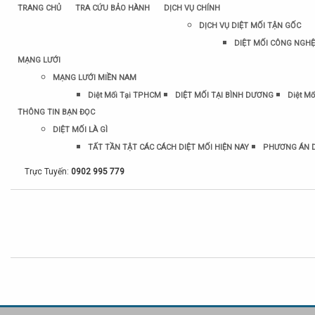
TRANG CHỦ
TRA CỨU BẢO HÀNH
DỊCH VỤ CHÍNH
DỊCH VỤ DIỆT MỐI TẬN GỐC
DIỆT MỐI CÔNG NGHỆ
MẠNG LƯỚI
MẠNG LƯỚI MIỀN NAM
Diệt Mối Tại TPHCM
DIỆT MỐI TẠI BÌNH DƯƠNG
Diệt Mố
THÔNG TIN BẠN ĐỌC
DIỆT MỐI LÀ GÌ
TẤT TẦN TẬT CÁC CÁCH DIỆT MỐI HIỆN NAY
PHƯƠNG ÁN D
Trực Tuyến:
0902 995 779