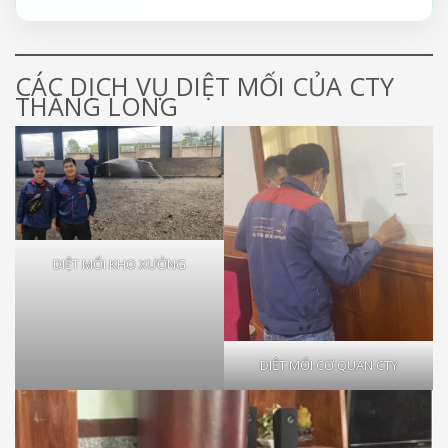
CÁC DỊCH VỤ DIỆT MỐI CỦA CTY
THĂNG LONG
DIỆT MỐI KHO XƯỞNG
DIỆT MỐI CƠ QUAN CTY