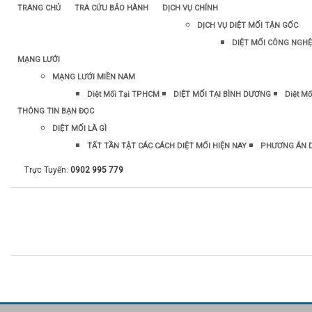
TRANG CHỦ
TRA CỨU BẢO HÀNH
DỊCH VỤ CHÍNH
DỊCH VỤ DIỆT MỐI TẬN GỐC
DIỆT MỐI CÔNG NGHỆ
MẠNG LƯỚI
MẠNG LƯỚI MIỀN NAM
Diệt Mối Tại TPHCM
DIỆT MỐI TẠI BÌNH DƯƠNG
Diệt Mố
THÔNG TIN BẠN ĐỌC
DIỆT MỐI LÀ GÌ
TẤT TẦN TẬT CÁC CÁCH DIỆT MỐI HIỆN NAY
PHƯƠNG ÁN D
Trực Tuyến:
0902 995 779