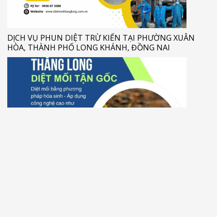
DỊCH VỤ PHUN DIỆT TRỪ KIẾN TẠI PHƯỜNG XUÂN
HÒA, THÀNH PHỐ LONG KHÁNH, ĐỒNG NAI
DỊCH VỤ DIỆT MỐI UY TÍN TẠI PHƯỜNG XUÂN TÂN,
THÀNH PHỐ LONG KHÁNH, ĐỒNG NAI