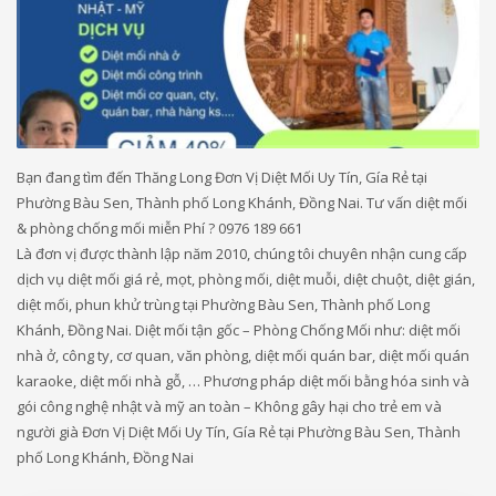
Bạn đang tìm đến Thăng Long Đơn Vị Diệt Mối Uy Tín, Gía Rẻ tại
Phường Bàu Sen, Thành phố Long Khánh, Đồng Nai. Tư vấn diệt mối
& phòng chống mối miễn Phí ? 0976 189 661
Là đơn vị được thành lập năm 2010, chúng tôi chuyên nhận cung cấp
dịch vụ diệt mối giá rẻ, mọt, phòng mối, diệt muỗi, diệt chuột, diệt gián,
diệt mối, phun khử trùng tại Phường Bàu Sen, Thành phố Long
Khánh, Đồng Nai. Diệt mối tận gốc – Phòng Chống Mối như: diệt mối
nhà ở, công ty, cơ quan, văn phòng, diệt mối quán bar, diệt mối quán
karaoke, diệt mối nhà gỗ, … Phương pháp diệt mối bằng hóa sinh và
gói công nghệ nhật và mỹ an toàn – Không gây hại cho trẻ em và
người già Đơn Vị Diệt Mối Uy Tín, Gía Rẻ tại Phường Bàu Sen, Thành
phố Long Khánh, Đồng Nai