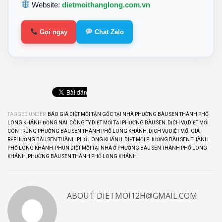
Website:
dietmoithanglong.com.vn
Gọi ngay
Chat Zalo
TAGGED UNDER:
BÁO GIÁ DIỆT MỐI TẬN GỐC TẠI NHÀ PHƯỜNG BÀU SEN THÀNH PHỐ
LONG KHÁNH ĐỒNG NAI
,
CÔNG TY DIỆT MỐI TẠI PHƯỜNG BÀU SEN
,
DỊCH VỤ DIỆT MỐI
CÔN TRÙNG PHƯỜNG BÀU SEN THÀNH PHỐ LONG KHÁNH
,
DỊCH VỤ DIỆT MỐI GIÁ
RẺPHƯỜNG BÀU SEN THÀNH PHỐ LONG KHÁNH
,
DIỆT MỐI PHƯỜNG BÀU SEN THÀNH
PHỐ LONG KHÁNH
,
PHUN DIỆT MỐI TẠI NHÀ Ở PHƯỜNG BÀU SEN THÀNH PHỐ LONG
KHÁNH
,
PHƯỜNG BÀU SEN THÀNH PHỐ LONG KHÁNH
ABOUT
DIETMOI12H@GMAIL.COM