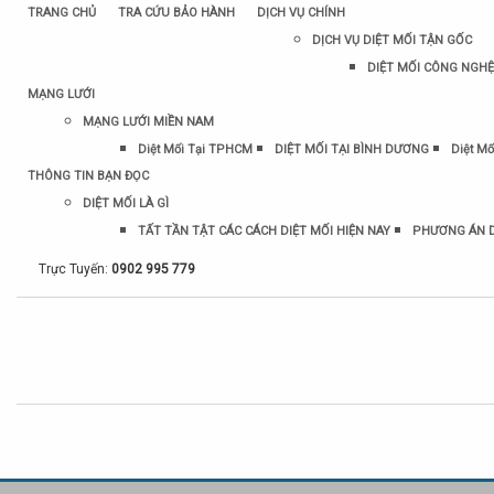
TRANG CHỦ
TRA CỨU BẢO HÀNH
DỊCH VỤ CHÍNH
DỊCH VỤ DIỆT MỐI TẬN GỐC
DIỆT MỐI CÔNG NGHỆ
MẠNG LƯỚI
MẠNG LƯỚI MIỀN NAM
Diệt Mối Tại TPHCM
DIỆT MỐI TẠI BÌNH DƯƠNG
Diệt Mố
THÔNG TIN BẠN ĐỌC
DIỆT MỐI LÀ GÌ
TẤT TẦN TẬT CÁC CÁCH DIỆT MỐI HIỆN NAY
PHƯƠNG ÁN D
Trực Tuyến:
0902 995 779