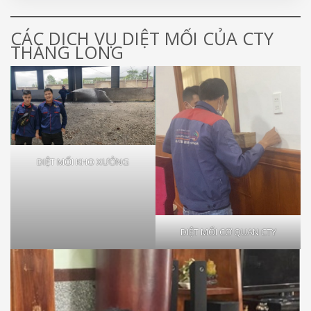
CÁC DỊCH VỤ DIỆT MỐI CỦA CTY
THĂNG LONG
DIỆT MỐI KHO XƯỞNG
DIỆT MỐI CƠ QUAN CTY