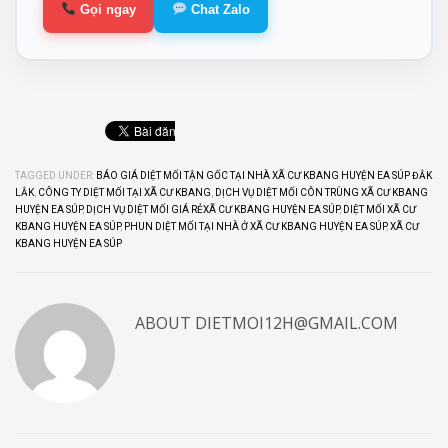
Gọi ngay
Chat Zalo
TAGGED UNDER:
BÁO GIÁ DIỆT MỐI TẬN GỐC TẠI NHÀ XÃ CƯ KBANG HUYỆN EA SÚP ĐẮK
LẮK
,
CÔNG TY DIỆT MỐI TẠI XÃ CƯ KBANG
,
DỊCH VỤ DIỆT MỐI CÔN TRÙNG XÃ CƯ KBANG
HUYỆN EA SÚP
,
DỊCH VỤ DIỆT MỐI GIÁ RẺXÃ CƯ KBANG HUYỆN EA SÚP
,
DIỆT MỐI XÃ CƯ
KBANG HUYỆN EA SÚP
,
PHUN DIỆT MỐI TẠI NHÀ Ở XÃ CƯ KBANG HUYỆN EA SÚP
,
XÃ CƯ
KBANG HUYỆN EA SÚP
ABOUT
DIETMOI12H@GMAIL.COM