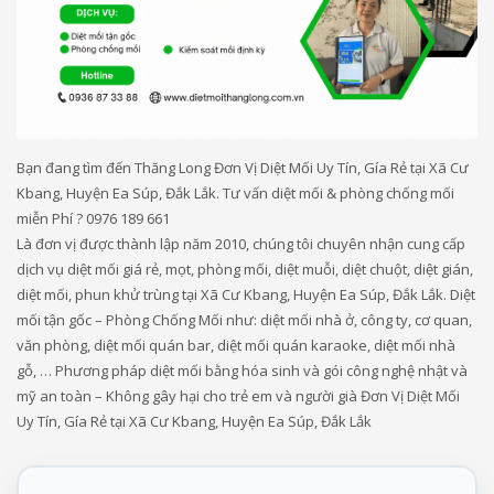
Bạn đang tìm đến Thăng Long Đơn Vị Diệt Mối Uy Tín, Gía Rẻ tại Xã Cư
Kbang, Huyện Ea Súp, Đắk Lắk. Tư vấn diệt mối & phòng chống mối
miễn Phí ? 0976 189 661
Là đơn vị được thành lập năm 2010, chúng tôi chuyên nhận cung cấp
dịch vụ diệt mối giá rẻ, mọt, phòng mối, diệt muỗi, diệt chuột, diệt gián,
diệt mối, phun khử trùng tại Xã Cư Kbang, Huyện Ea Súp, Đắk Lắk. Diệt
mối tận gốc – Phòng Chống Mối như: diệt mối nhà ở, công ty, cơ quan,
văn phòng, diệt mối quán bar, diệt mối quán karaoke, diệt mối nhà
gỗ, … Phương pháp diệt mối bằng hóa sinh và gói công nghệ nhật và
mỹ an toàn – Không gây hại cho trẻ em và người già Đơn Vị Diệt Mối
Uy Tín, Gía Rẻ tại Xã Cư Kbang, Huyện Ea Súp, Đắk Lắk