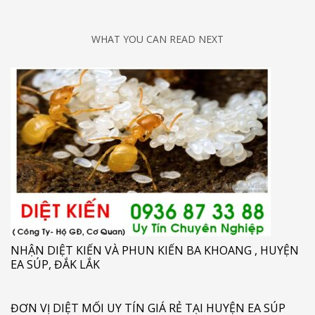
WHAT YOU CAN READ NEXT
NHẬN DIỆT KIẾN VÀ PHUN KIẾN BA KHOANG , HUYỆN
EA SÚP, ĐẮK LẮK
ĐƠN VỊ DIỆT MỐI UY TÍN GIÁ RẺ TẠI HUYỆN EA SÚP