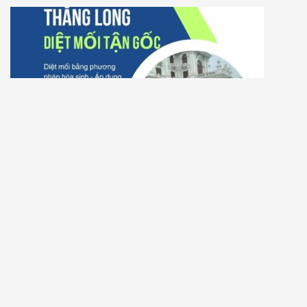
CÔNG TY DỊCH VỤ DIỆT MỐI TẬN GỐC TẠI XÃ EA LÊ,
HUYỆN EA SÚP, ĐẮK LẮK
Để lại một bình luận