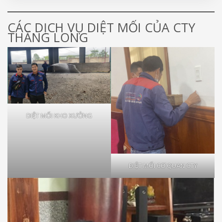
CÁC DỊCH VỤ DIỆT MỐI CỦA CTY
THĂNG LONG
DIỆT MỐI KHO XƯỞNG
DIỆT MỐI CƠ QUAN CTY