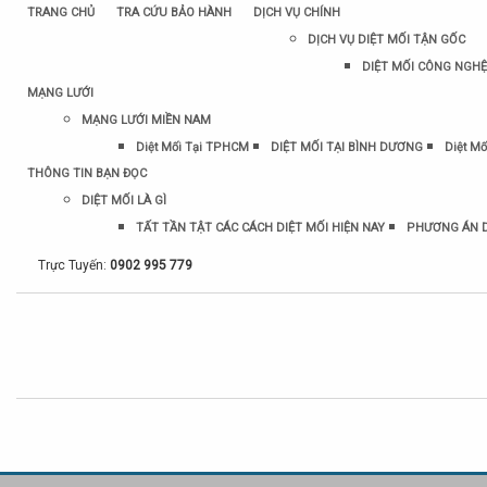
TRANG CHỦ
TRA CỨU BẢO HÀNH
DỊCH VỤ CHÍNH
DỊCH VỤ DIỆT MỐI TẬN GỐC
DIỆT MỐI CÔNG NGHỆ
MẠNG LƯỚI
MẠNG LƯỚI MIỀN NAM
Diệt Mối Tại TPHCM
DIỆT MỐI TẠI BÌNH DƯƠNG
Diệt Mố
THÔNG TIN BẠN ĐỌC
DIỆT MỐI LÀ GÌ
TẤT TẦN TẬT CÁC CÁCH DIỆT MỐI HIỆN NAY
PHƯƠNG ÁN D
Trực Tuyến:
0902 995 779