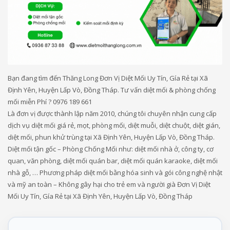
Bạn đang tìm đến Thăng Long Đơn Vị Diệt Mối Uy Tín, Gía Rẻ tại Xã
Định Yên, Huyện Lấp Vò, Đồng Tháp. Tư vấn diệt mối & phòng chống
mối miễn Phí ? 0976 189 661
Là đơn vị được thành lập năm 2010, chúng tôi chuyên nhận cung cấp
dịch vụ diệt mối giá rẻ, mọt, phòng mối, diệt muỗi, diệt chuột, diệt gián,
diệt mối, phun khử trùng tại Xã Định Yên, Huyện Lấp Vò, Đồng Tháp.
Diệt mối tận gốc – Phòng Chống Mối như: diệt mối nhà ở, công ty, cơ
quan, văn phòng, diệt mối quán bar, diệt mối quán karaoke, diệt mối
nhà gỗ, … Phương pháp diệt mối bằng hóa sinh và gói công nghệ nhật
và mỹ an toàn – Không gây hại cho trẻ em và người già Đơn Vị Diệt
Mối Uy Tín, Gía Rẻ tại Xã Định Yên, Huyện Lấp Vò, Đồng Tháp