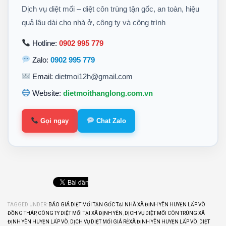
Dịch vụ diệt mối – diệt côn trùng tận gốc, an toàn, hiệu
quả lâu dài cho nhà ở, công ty và công trình
Hotline:
0902 995 779
Zalo:
0902 995 779
Email:
dietmoi12h@gmail.com
Website:
dietmoithanglong.com.vn
Gọi ngay
Chat Zalo
TAGGED UNDER:
BÁO GIÁ DIỆT MỐI TẬN GỐC TẠI NHÀ XÃ ĐỊNH YÊN HUYỆN LẤP VÒ
ĐỒNG THÁP
,
CÔNG TY DIỆT MỐI TẠI XÃ ĐỊNH YÊN
,
DỊCH VỤ DIỆT MỐI CÔN TRÙNG XÃ
ĐỊNH YÊN HUYỆN LẤP VÒ
,
DỊCH VỤ DIỆT MỐI GIÁ RẺXÃ ĐỊNH YÊN HUYỆN LẤP VÒ
,
DIỆT