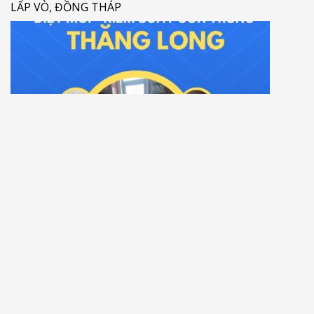
LẤP VÒ, ĐỒNG THÁP
DIỆT MỐI TRỪ MỐI CHUYÊN NGHIỆP GIÁ RẺ XÃ VĨNH
THẠNH., HUYỆN LẤP VÒ, ĐỒNG THÁP
Để lại một bình luận