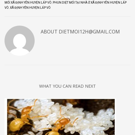
MỐI XÃ ĐỊNH YÊN HUYỆN LẤP VÒ
,
PHUN DIỆT MỐI TẠI NHÀ Ở XÃ ĐỊNH YÊN HUYỆN LẤP
VÒ
,
XÃ ĐỊNH YÊN HUYỆN LẤP VÒ
ABOUT
DIETMOI12H@GMAIL.COM
WHAT YOU CAN READ NEXT