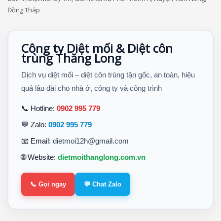
Đồng Tháp
Công ty Diệt mối & Diệt côn
trùng Thăng Long
Dịch vụ diệt mối – diệt côn trùng tận gốc, an toàn, hiệu
quả lâu dài cho nhà ở, công ty và công trình
📞 Hotline:
0902 995 779
💬 Zalo:
0902 995 779
📧 Email:
dietmoi12h@gmail.com
🌐 Website:
dietmoithanglong.com.vn
📞 Gọi ngay
💬 Chat Zalo