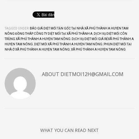
TAGGED UNDER:
BÁO GIÁ DIỆT MỐI TẬN GỐC TẠI NHÀ XÃ PHÚ THÀNH A HUYỆN TAM
NÔNG ĐỒNG THÁP
,
CÔNG TY DIỆT MỐI TẠI XÃ PHÚ THÀNH A
,
DỊCH VỤ DIỆT MỐI CÔN
TRÙNG XÃ PHÚ THÀNH A HUYỆN TAM NÔNG
,
DỊCH VỤ DIỆT MỐI GIÁ RẺXÃ PHÚ THÀNH A
HUYỆN TAM NÔNG
,
DIỆT MỐI XÃ PHÚ THÀNH A HUYỆN TAM NÔNG
,
PHUN DIỆT MỐI TẠI
NHÀ Ở XÃ PHÚ THÀNH A HUYỆN TAM NÔNG
,
XÃ PHÚ THÀNH A HUYỆN TAM NÔNG
ABOUT
DIETMOI12H@GMAIL.COM
WHAT YOU CAN READ NEXT