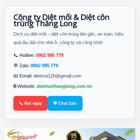
Công ty Diệt mối & Diệt côn
trùng Thăng Long
Dịch vụ diệt mối – diệt côn trùng tận gốc, an toàn, hiệu
quả lâu dài cho nhà ở, công ty và công trình
📞 Hotline:
0902 995 779
💬 Zalo:
0902 995 779
📧 Email:
dietmoi12h@gmail.com
🌐 Website:
dietmoithanglong.com.vn
📞 Gọi ngay
💬 Chat Zalo