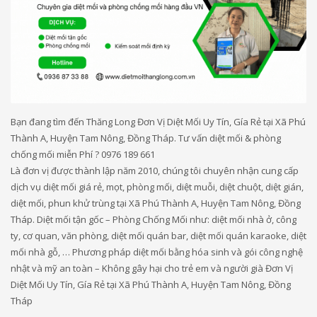
Bạn đang tìm đến Thăng Long Đơn Vị Diệt Mối Uy Tín, Gía Rẻ tại Xã Phú
Thành A, Huyện Tam Nông, Đồng Tháp. Tư vấn diệt mối & phòng
chống mối miễn Phí ? 0976 189 661
Là đơn vị được thành lập năm 2010, chúng tôi chuyên nhận cung cấp
dịch vụ diệt mối giá rẻ, mọt, phòng mối, diệt muỗi, diệt chuột, diệt gián,
diệt mối, phun khử trùng tại Xã Phú Thành A, Huyện Tam Nông, Đồng
Tháp. Diệt mối tận gốc – Phòng Chống Mối như: diệt mối nhà ở, công
ty, cơ quan, văn phòng, diệt mối quán bar, diệt mối quán karaoke, diệt
mối nhà gỗ, … Phương pháp diệt mối bằng hóa sinh và gói công nghệ
nhật và mỹ an toàn – Không gây hại cho trẻ em và người già Đơn Vị
Diệt Mối Uy Tín, Gía Rẻ tại Xã Phú Thành A, Huyện Tam Nông, Đồng
Tháp