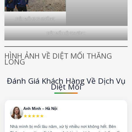
DIỆT MỐI KHO XƯỞNG
DIỆT MỐI HỘ GIA ĐÌNH
HÌNH ẢNH VỀ DIỆT MỐI THĂNG
LONG
Đánh Giá Khách Hàng Về Dịch Vụ
Diệt Mối
Anh Minh – Hà Nội
★★★★★
Nhà mình bị mối lâu năm, xử lý nhiều nơi không hết. Bên