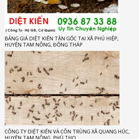
BẢNG GIÁ DIỆT KIẾN TẬN GỐC TẠI XÃ PHÚ HIỆP,
HUYỆN TAM NÔNG, ĐỒNG THÁP
CÔNG TY DIỆT KIẾN VÀ CÔN TRÙNG XÃ QUANG HÚC,
HUYỆN TAM NÔNG, PHÚ THỌ