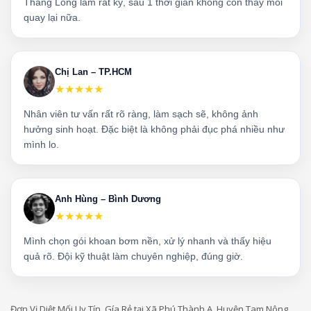
Thăng Long làm rất kỹ, sau 1 thời gian không còn thấy mối
quay lại nữa.
Chị Lan – TP.HCM
★★★★★
Nhân viên tư vấn rất rõ ràng, làm sạch sẽ, không ảnh
hưởng sinh hoạt. Đặc biệt là không phải đục phá nhiều như
mình lo.
Anh Hùng – Bình Dương
★★★★★
Mình chọn gói khoan bơm nền, xử lý nhanh và thấy hiệu
quả rõ. Đội kỹ thuật làm chuyên nghiệp, đúng giờ.
Đơn Vị Diệt Mối Uy Tín, Gía Rẻ tại Xã Phú Thành A, Huyện Tam Nông,