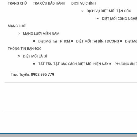
TRANG CHỦ
TRA CỨU BẢO HÀNH
DỊCH VỤ CHÍNH
DỊCH VỤ DIỆT MỐI TẬN GỐC
DIỆT MỐI CÔNG NGHỆ
MẠNG LƯỚI
MẠNG LƯỚI MIỀN NAM
Diệt Mối Tại TPHCM
DIỆT MỐI TẠI BÌNH DƯƠNG
Diệt Mố
THÔNG TIN BẠN ĐỌC
DIỆT MỐI LÀ GÌ
TẤT TẦN TẬT CÁC CÁCH DIỆT MỐI HIỆN NAY
PHƯƠNG ÁN D
Trực Tuyến:
0902 995 779