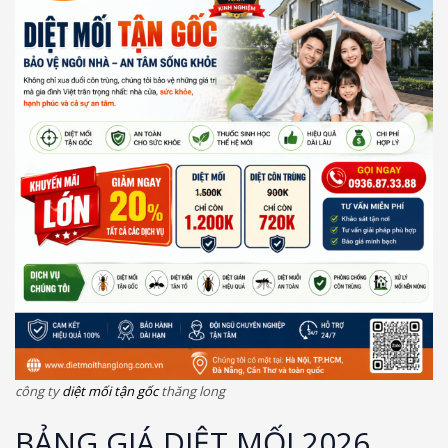
công ty
diệt mối tận gốc
thăng long
BẢNG GIÁ DIỆT MỐI 2026