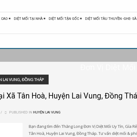
 CAO
DIỆT MỐI TẠI NHÀ
DIỆT MỐI TẬN GỐC
DIỆT MỐI TÀU THUYỀN -GHE- SÀ
Đơn Vị Diệt Mối 
YỆN LAI VUNG, ĐỒNG THÁP
 tại Xã Tân Hoà, Huyện Lai Vung, Đồng Th
/
PUBLISHED IN
HUYỆN LAI VUNG
Bạn đang tìm đến Thăng Long Đơn Vị Diệt Mối Uy Tín, Gía Rẻ 
Tân Hoà, Huyện Lai Vung, Đồng Tháp. Tư vấn diệt mối & p