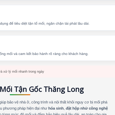
ng để tiêu diệt tận tổ mối, ngăn chặn tái phát lâu dài.
hống mối và cam kết bảo hành rõ ràng cho khách hàng.
à xử lý mối nhanh trong ngày
 Mối Tận Gốc Thăng Long
 giúp bảo vệ nhà ở, công trình và nội thất khỏi nguy cơ bị mối phá
iều phương pháp hiện đại như
hóa sinh
,
đặt hộp nhử công nghệ
p từng mức độ mối và đảm bảo hiệu quả lâu dài, an toàn cho gia