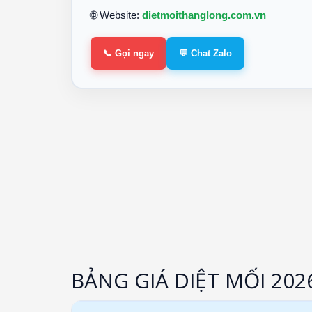
🌐 Website:
dietmoithanglong.com.vn
📞 Gọi ngay
💬 Chat Zalo
BẢNG GIÁ DIỆT MỐI 202