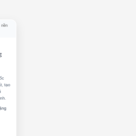
g
ốc
t, tạo
i
nh.
ặng