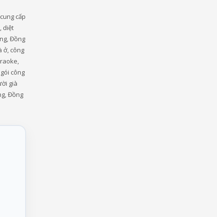
 cung cấp
 diệt
ung, Đồng
à ở, công
araoke,
 gói công
ời già
ng, Đồng