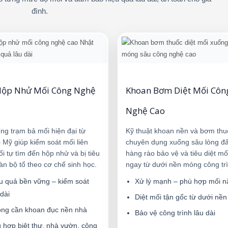
đình.
Hộp Nhử Mối Công Nghệ
Khoan Bơm Diệt Mối Côn
Nghệ Cao
ng trạm bả mối hiện đại từ
Kỹ thuật khoan nền và bơm thu
 Mỹ giúp kiểm soát mối liên
chuyên dụng xuống sâu lòng đấ
ối tự tìm đến hộp nhử và bị tiêu
hàng rào bảo vệ và tiêu diệt mố
oàn bộ tổ theo cơ chế sinh học.
ngay từ dưới nền móng công trì
u quả bền vững – kiểm soát
Xử lý mạnh – phù hợp mối n
 dài
Diệt mối tận gốc từ dưới nền
ng cần khoan đục nền nhà
Bảo vệ công trình lâu dài
 hợp biệt thự, nhà vườn, công