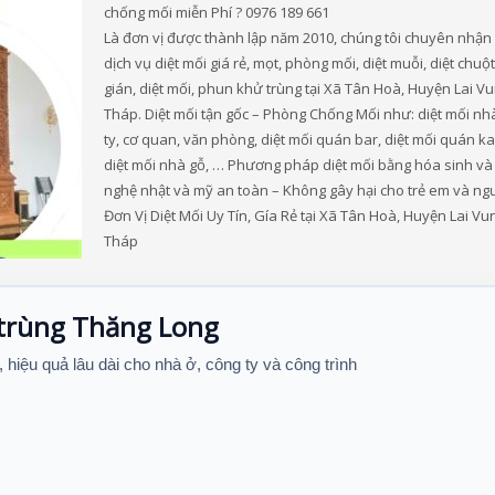
chống mối miễn Phí ? 0976 189 661
Là đơn vị được thành lập năm 2010, chúng tôi chuyên nhận
dịch vụ diệt mối giá rẻ, mọt, phòng mối, diệt muỗi, diệt chuột,
gián, diệt mối, phun khử trùng tại Xã Tân Hoà, Huyện Lai V
Tháp. Diệt mối tận gốc – Phòng Chống Mối như: diệt mối nh
ty, cơ quan, văn phòng, diệt mối quán bar, diệt mối quán k
diệt mối nhà gỗ, … Phương pháp diệt mối bằng hóa sinh và
nghệ nhật và mỹ an toàn – Không gây hại cho trẻ em và ngư
Đơn Vị Diệt Mối Uy Tín, Gía Rẻ tại Xã Tân Hoà, Huyện Lai Vu
Tháp
 trùng Thăng Long
, hiệu quả lâu dài cho nhà ở, công ty và công trình