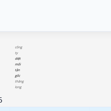
công
ty
diệt
mối
tận
gốc
thăng
long
6