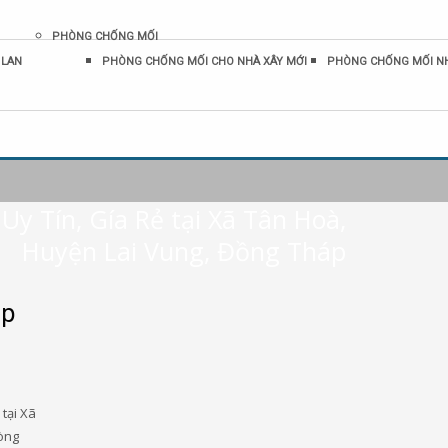
PHÒNG CHỐNG MỐI
 LAN
PHÒNG CHỐNG MỐI CHO NHÀ XÂY MỚI
PHÒNG CHỐNG MỐI N
Uy Tín, Gía Rẻ tại Xã Tân Hoà,
Huyện Lai Vung, Đồng Tháp
áp
tại Xã
hòng