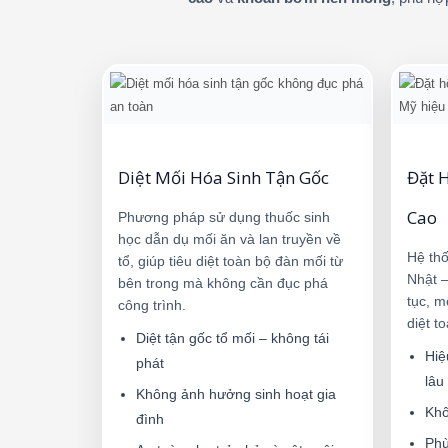
Diệt Mối Hóa Sinh Tận Gốc
Đặt 
Cao
Phương pháp sử dụng thuốc sinh
học dẫn dụ mối ăn và lan truyền về
Hệ thố
tổ, giúp tiêu diệt toàn bộ đàn mối từ
Nhật –
bên trong mà không cần đục phá
tục, m
công trình.
diệt t
Diệt tận gốc tổ mối – không tái
Hiệ
phát
lâu
Không ảnh hưởng sinh hoạt gia
Khô
đình
Phù