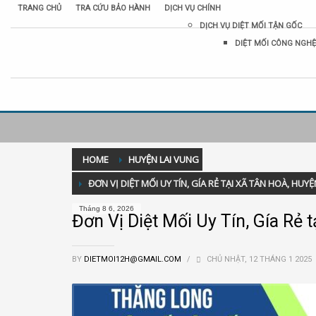
TRANG CHỦ
TRA CỨU BẢO HÀNH
DỊCH VỤ CHÍNH
DỊCH VỤ DIỆT MỐI TẬN GỐC
DIỆT MỐI CÔNG NGHỆ
HOME
HUYỆN LAI VUNG
ĐƠN VỊ DIỆT MỐI UY TÍN, GÍA RẺ TẠI XÃ TÂN HOÀ, HU
Tháng 8 6, 2026
Đơn Vị Diệt Mối Uy Tín, Gía Rẻ
BY
DIETMOI12H@GMAIL.COM
/
CHỦ NHẬT, 12 THÁNG 1 2025