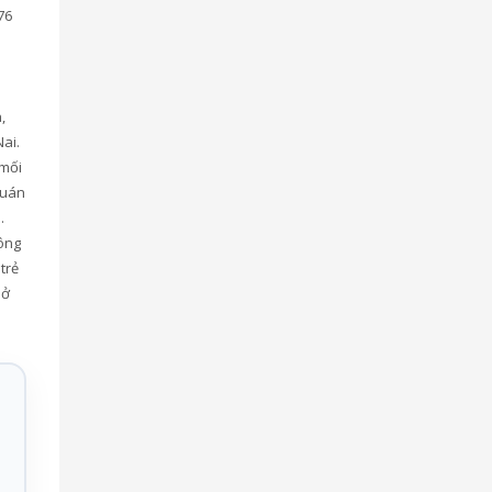
76
,
Nai.
 mối
quán
…
ông
trẻ
 ở