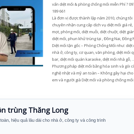
vấn diệt mối & phòng chống mối miễn Phí ? 09
189 661
Là đơn vị được thành lập năm 2010, chúng tôi
chuyên nhận cung cấp dịch vụ diệt mối giá rẻ,
mọt, phòng mối, diệt muỗi, diệt chuột, diệt gián
diệt mối, phun khử trùng tại , Đồng Nai, Đồng 
Diệt mối tận gốc – Phòng Chống Mối như: diệt
nhà ở, công ty, cơ quan, văn phòng, diệt mối 
bar, diệt mối quán karaoke, diệt mối nhà gỗ, 
Phương pháp diệt mối bằng hóa sinh và gói c
nghệ nhật và mỹ an toàn – Không gây hại cho 
em và người già Diệt mối và phòng chống mối
côn trùng Thăng Long
 toàn, hiệu quả lâu dài cho nhà ở, công ty và công trình