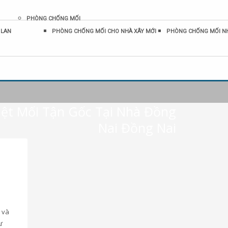
PHÒNG CHỐNG MỐI
 LAN
PHÒNG CHỐNG MỐI CHO NHÀ XÂY MỚI
PHÒNG CHỐNG MỐI N
Diệt Mối Tận Gốc Tại Nhà Đồng
Nai Đồng Nai
 và
ư