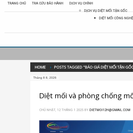
TRANG CHỦ
TRA CỨU BẢO HÀNH
DỊCH VỤ CHÍNH
DỊCH VỤ DIỆT MỐI TẬN GỐC
DIỆT MỐI CÔNG NGHỆ
HOME
POSTS TAGGED "BÁO GIÁ DIỆT MỐI TẬN GỐC
Tháng 8 8, 2026
Diệt mối và phòng chống mối
CHỦ NHẬT, 12 THÁNG 1 2025
BY
DIETMOI12H@GMAIL.COM