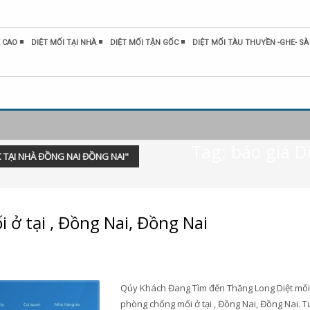
 CAO
DIỆT MỐI TẠI NHÀ
DIỆT MỐI TẬN GỐC
DIỆT MỐI TÀU THUYỀN -GHE- SÀ
Tag: báo giá 
 TẠI NHÀ ĐỒNG NAI ĐỒNG NAI"
 ở tại , Đồng Nai, Đồng Nai
Qúy Khách Đang Tìm đến Thăng Long Diệt mối
phòng chống mối ở tại , Đồng Nai, Đồng Nai. T