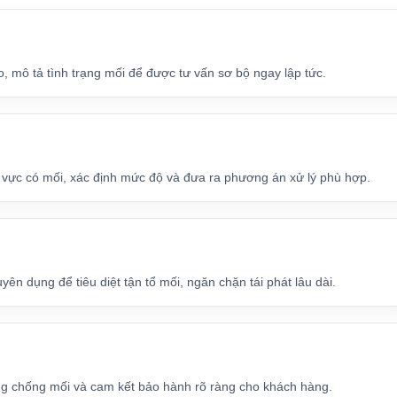
, mô tả tình trạng mối để được tư vấn sơ bộ ngay lập tức.
u vực có mối, xác định mức độ và đưa ra phương án xử lý phù hợp.
ên dụng để tiêu diệt tận tổ mối, ngăn chặn tái phát lâu dài.
ng chống mối và cam kết bảo hành rõ ràng cho khách hàng.