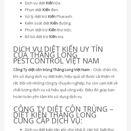
Dịch vụ diệt
Kiến
lửa.
Phun diệt
Kiến
đen.
Xử lý diệt trừ
Kiến
Pharaoh.
Kiểm soát diệt
Kiến
đường.
Phun diệt trừ
Kiến
thợ mộc.
Bỏ bả diệt trừ
Kiến
ma.
DỊCH VỤ DIỆT KIẾN UY TÍN
CỦA THĂNG LONG
PESTCONTROL VIỆT NAM
Công Ty diệt côn trùng Thăng Long Việt Nam
– Chắc chắn rồi,
khi sử dụng dịch vụ diệt kiến, hiệu quả sẽ được cải thiện rõ
rệt. Đối với những công ty chuyên nghiệp, họ còn cam kết về
chất lượng dịch vụ và hiệu quả công việc. Điều đó giúp bạn
hoàn toàn yên tâm khi sử dụng dịch vụ
CÔNG TY DIỆT CÔN TRÙNG –
DIỆT KIẾN THĂNG LONG
CUNG CẤP DỊCH VỤ:
Dịch vụ diệt kiến tận gốc cho nhà ở, căn hộ, biệt thự