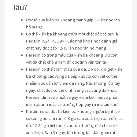
lâu?
Độc tố của kiến ba khoang mạnh gấp 15 lần nọc rắn
hổ mang
Cơ thể kiến ba khoang chứa một chất độc có tên là
Pederin (C24H43O9N). Các nhà khoa học đánh giá
chất này độc gấp 12-15 lần nọc rắn hổ mang.
Peredin có trong máu của kiến ba khoang. Dù con
vật đã chết khô 8 năm thì độc tính vẫn tồn tại.
Peredin có thể thẩm thấu qua da. Do đó, khi giết kiến
ba khoang, các vùng da tiếp xúc với con vật có thể
nhiễm độc dẫn tới viêm da nặng. Nếu không rửa tay
ngay, chất độc có thể dính sang các vùng da khác.
Peredin dính vào mắt sẽ gây viêm kết mạc và phần
mềm quanh mắt, có trường hợp gây ra mù tạm thời.
Khi dính chất độc từ kiến ba khoang, người bệnh sẽ
có cảm giác râm ran, 6-8 giờ sau xuất hiện ban đỏ, rát
đỏ. 12-24 giờ tiết theo, các tổn thương điển hình sẽ
xuất hiện. Sau 3 ngày, tổn tương bắt đầu giảm rát