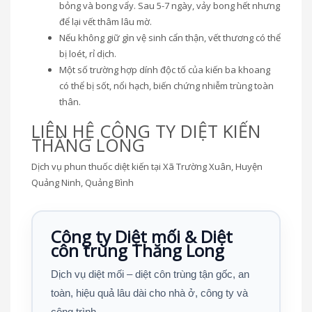
bỏng và bong vẩy. Sau 5-7 ngày, vảy bong hết nhưng
để lại vết thâm lâu mờ.
Nếu không giữ gìn vệ sinh cẩn thận, vết thương có thể
bị loét, rỉ dịch.
Một số trường hợp dính độc tố của kiến ba khoang
có thể bị sốt, nổi hạch, biến chứng nhiễm trùng toàn
thân.
LIÊN HỆ CÔNG TY DIỆT KIẾN
THĂNG LONG
Dịch vụ phun thuốc diệt kiến tại Xã Trường Xuân, Huyện
Quảng Ninh, Quảng Bình
Công ty Diệt mối & Diệt
côn trùng Thăng Long
Dịch vụ diệt mối – diệt côn trùng tận gốc, an
toàn, hiệu quả lâu dài cho nhà ở, công ty và
công trình