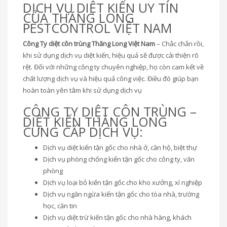
DỊCH VỤ DIỆT KIẾN UY TÍN
CỦA THĂNG LONG
PESTCONTROL VIỆT NAM
Công Ty diệt côn trùng Thăng Long Việt Nam
– Chắc chắn rồi,
khi sử dụng dịch vụ diệt kiến, hiệu quả sẽ được cải thiện rõ
rệt. Đối với những công ty chuyên nghiệp, họ còn cam kết về
chất lượng dịch vụ và hiệu quả công việc. Điều đó giúp bạn
hoàn toàn yên tâm khi sử dụng dịch vụ
CÔNG TY DIỆT CÔN TRÙNG –
DIỆT KIẾN THĂNG LONG
CUNG CẤP DỊCH VỤ:
Dịch vụ diệt kiến tận gốc cho nhà ở, căn hộ, biệt thự
Dịch vụ phòng chống kiến tận gốc cho công ty, văn
phòng
Dịch vụ loại bỏ kiến tận gốc cho kho xưởng, xí nghiệp
Dịch vụ ngăn ngừa kiến tận gốc cho tòa nhà, trường
học, căn tin
Dịch vụ diệt trừ kiến tận gốc cho nhà hàng, khách