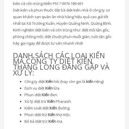
kiến và côn trùng Miễn Phí ? 0976 189 661
Diệt kiến và phun thuốc đặt bà diệt kiến nhà ở công ty cơ
quan khách sạn quán ăn nhà hàng hiệu quả cao giá tốt
nhất tại Xã Trường Xuân, Huyện Quảng Ninh, Quảng Bình.
Kinh nghiệm diệt kiến và côn trùng như: diệt mối tận gốc,
phòng chống mối, diệt chuột phun muỗi gián, ruồi tận gốc
hãy gọi ngay để được tư vấn nhanh nhất
DANH SÁCH CÁC LOẠI KIẾN
MÀ CÔNG TY DIỆT KIẾN
THĂNG LONG ĐĂNG GẶP VÀ
XỬ LÝ:
Công ty diệt
Kiến
hôi (hay còn gọi là
kiến
riệng)
Dịch vụ diệt
Kiến
lửa.
Phun diệt
Kiến
đen.
Xử lý diệt trừ
Kiến
Pharaoh.
Kiểm soát diệt
Kiến
đường.
Phun diệt trừ
Kiến
thợ mộc.
Bỏ bả diệt trừ
Kiến
ma.