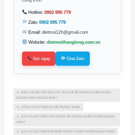
Hotline:
0902 995 779
Zalo:
0902 995 779
Email:
dietmoi12h@gmail.com
Website:
dietmoithanglong.com.vn
Gọi ngay
Chat Zalo
BÁO GIÁ DIỆT MỐI TẬN GỐC TẠI NHÀ XÃ TRƯỜNG XUÂN HUYỆN
QUẢNG NINH QUẢNG BÌNH
CÔNG TY DIỆT KIẾN TẠI XÃ TRƯỜNG XUÂN
DỊCH VỤ DIỆT KIẾN CÔN TRÙNG XÃ TRƯỜNG XUÂN HUYỆN QUẢNG
NINH
DỊCH VỤ DIỆT KIẾN GIÁ RẺXÃ TRƯỜNG XUÂN HUYỆN QUẢNG NINH