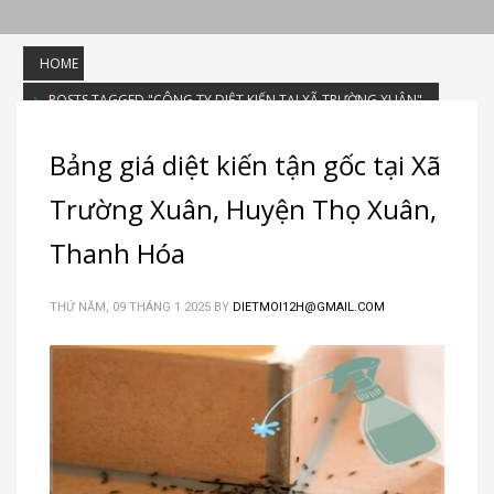
HOME
POSTS TAGGED "CÔNG TY DIỆT KIẾN TẠI XÃ TRƯỜNG XUÂN"
Tag: công ty diệt kiến tại Xã Trường
Bảng giá diệt kiến tận gốc tại Xã
Xuân
Trường Xuân, Huyện Thọ Xuân,
Thanh Hóa
THỨ NĂM, 09 THÁNG 1 2025
BY
DIETMOI12H@GMAIL.COM