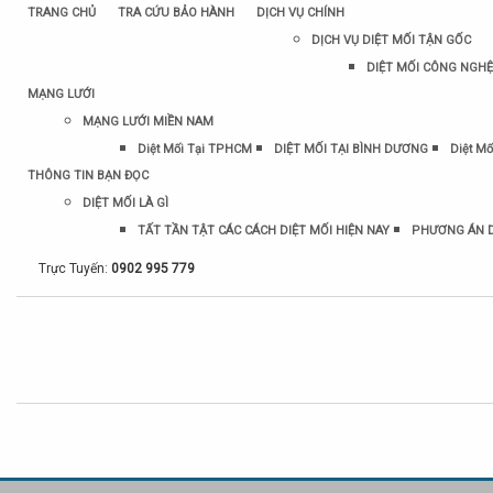
TRANG CHỦ
TRA CỨU BẢO HÀNH
DỊCH VỤ CHÍNH
DỊCH VỤ DIỆT MỐI TẬN GỐC
DIỆT MỐI CÔNG NGHỆ
MẠNG LƯỚI
MẠNG LƯỚI MIỀN NAM
Diệt Mối Tại TPHCM
DIỆT MỐI TẠI BÌNH DƯƠNG
Diệt Mố
THÔNG TIN BẠN ĐỌC
DIỆT MỐI LÀ GÌ
TẤT TẦN TẬT CÁC CÁCH DIỆT MỐI HIỆN NAY
PHƯƠNG ÁN D
Trực Tuyến:
0902 995 779