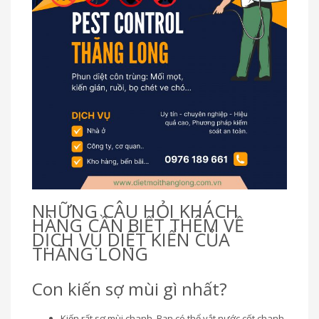
NHỮNG CÂU HỎI KHÁCH
HÀNG CẦN BIẾT THÊM VỀ
DỊCH VỤ DIỆT KIẾN CỦA
THĂNG LONG
Con kiến sợ mùi gì nhất?
Kiến rất sợ mùi chanh. Bạn có thể vắt nước cốt chanh,