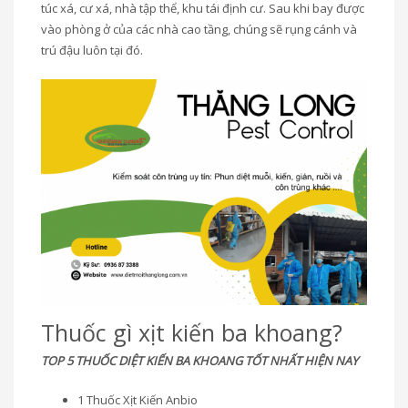
túc xá, cư xá, nhà tập thể, khu tái định cư. Sau khi bay được
vào phòng ở của các nhà cao tầng, chúng sẽ rụng cánh và
trú đậu luôn tại đó.
Thuốc gì xịt kiến ba khoang?
TOP 5 THUỐC DIỆT KIẾN BA KHOANG TỐT NHẤT HIỆN NAY
1 Thuốc Xịt Kiến Anbio