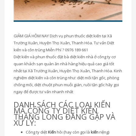
GIẢM GIÁ HÔM NAY Dịch vụ phun thuốc diệt kiến tại Xã
Trường Xuân, Huyện Thọ Xuân, Thanh Hóa. Tư vấn Diệt
kiến và côn trùng Miễn Phí ? 0976 189 661
Diệt kiến và phun thuốc đặt bà diệt kiến nhà ở công ty cơ
quan khách sạn quán ăn nhà hàng hiệu quả cao giá tốt
nhất tại Xã Trường Xuân, Huyện Thọ Xuân, Thanh Hóa. Kinh
nghiệm diệt kiến và côn trùng như: diệt mối tận gốc, phòng
chống mối, diệt chuột phun muỗi gián, ruồi tận gốc hãy gọi
ngay để được tư vấn nhanh nhất
DANH SÁCH CÁC LOẠI KIẾN
MÀ CÔNG TY DIỆT KIẾN
THĂNG LONG ĐĂNG GẶP VÀ
XỬ LÝ:
Công ty diệt
Kiến
hôi (hay còn gọi là
kiến
riệng)