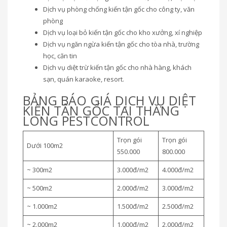
Dịch vụ phòng chống kiến tận gốc cho công ty, văn
phòng
Dịch vụ loại bỏ kiến tận gốc cho kho xưởng, xí nghiệp
Dịch vụ ngăn ngừa kiến tận gốc cho tòa nhà, trường
học, căn tin
Dịch vụ diệt trừ kiến tận gốc cho nhà hàng, khách
sạn, quán karaoke, resort.
BẢNG BÁO GIÁ DỊCH VỤ DIỆT
KIẾN TẬN GỐC TẠI THĂNG
LONG PESTCONTROL
Trọn gói
Trọn gói
Dưới 100m2
550.000
800.000
~ 300m2
3.000đ/m2
4.000đ/m2
~ 500m2
2.000đ/m2
3.000đ/m2
~ 1.000m2
1.500đ/m2
2.500đ/m2
~ 2.000m2
1.000đ/m2
2.000đ/m2