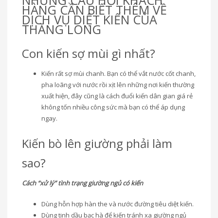
HÀNG CẦN BIẾT THÊM VỀ
DỊCH VỤ DIỆT KIẾN CỦA
THĂNG LONG
Con kiến sợ mùi gì nhất?
Kiến rất sợ mùi chanh. Bạn có thể vắt nước cốt chanh,
pha loãng với nước rồi xịt lên những nơi kiến thường
xuất hiện, đây cũng là cách đuổi kiến dân gian giá rẻ
không tốn nhiều công sức mà bạn có thể áp dụng
ngay.
Kiến bò lên giường phải làm
sao?
Cách “xử lý” tình trạng giường ngủ có kiến
Dùng hỗn hợp hàn the và nước đường tiêu diệt kiến.
Dùng tinh dầu bạc hà để kiến tránh xa giường ngủ