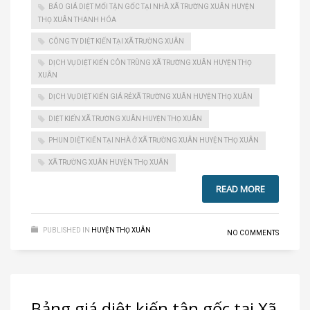
BÁO GIÁ DIỆT MỐI TẬN GỐC TẠI NHÀ XÃ TRƯỜNG XUÂN HUYỆN
THỌ XUÂN THANH HÓA
CÔNG TY DIỆT KIẾN TẠI XÃ TRƯỜNG XUÂN
DỊCH VỤ DIỆT KIẾN CÔN TRÙNG XÃ TRƯỜNG XUÂN HUYỆN THỌ
XUÂN
DỊCH VỤ DIỆT KIẾN GIÁ RẺXÃ TRƯỜNG XUÂN HUYỆN THỌ XUÂN
DIỆT KIẾN XÃ TRƯỜNG XUÂN HUYỆN THỌ XUÂN
PHUN DIỆT KIẾN TẠI NHÀ Ở XÃ TRƯỜNG XUÂN HUYỆN THỌ XUÂN
XÃ TRƯỜNG XUÂN HUYỆN THỌ XUÂN
READ MORE
PUBLISHED IN
HUYỆN THỌ XUÂN
NO COMMENTS
Bảng giá diệt kiến tận gốc tại Xã