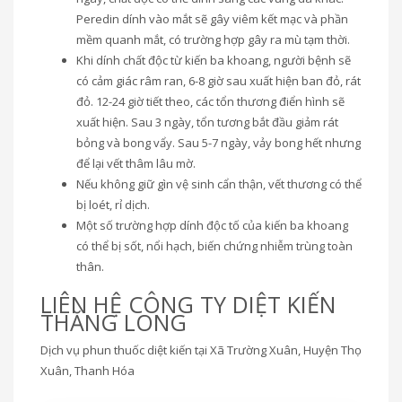
Peredin dính vào mắt sẽ gây viêm kết mạc và phần
mềm quanh mắt, có trường hợp gây ra mù tạm thời.
Khi dính chất độc từ kiến ba khoang, người bệnh sẽ
có cảm giác râm ran, 6-8 giờ sau xuất hiện ban đỏ, rát
đỏ. 12-24 giờ tiết theo, các tổn thương điển hình sẽ
xuất hiện. Sau 3 ngày, tổn tương bắt đầu giảm rát
bỏng và bong vẩy. Sau 5-7 ngày, vảy bong hết nhưng
để lại vết thâm lâu mờ.
Nếu không giữ gìn vệ sinh cẩn thận, vết thương có thể
bị loét, rỉ dịch.
Một số trường hợp dính độc tố của kiến ba khoang
có thể bị sốt, nổi hạch, biến chứng nhiễm trùng toàn
thân.
LIÊN HỆ CÔNG TY DIỆT KIẾN
THĂNG LONG
Dịch vụ phun thuốc diệt kiến tại Xã Trường Xuân, Huyện Thọ
Xuân, Thanh Hóa