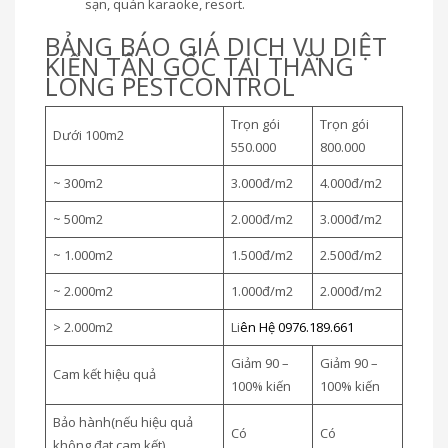
sạn, quán karaoke, resort.
BẢNG BÁO GIÁ DỊCH VỤ DIỆT
KIẾN TẬN GỐC TẠI THĂNG
LONG PESTCONTROL
Trọn gói
Trọn gói
Dưới 100m2
550.000
800.000
~ 300m2
3.000đ/m2
4.000đ/m2
~ 500m2
2.000đ/m2
3.000đ/m2
~ 1.000m2
1.500đ/m2
2.500đ/m2
~ 2.000m2
1.000đ/m2
2.000đ/m2
> 2.000m2
Li
ên Hệ 0976.189.661
Giảm 90 –
Giảm 90 –
Cam kết hiệu quả
100% kiến
100% kiến
Bảo hành(nếu hiệu quả
Có
Có
không đạt cam kết)