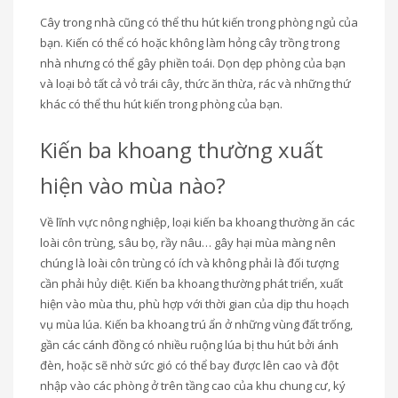
Cây trong nhà cũng có thể thu hút kiến ​​trong phòng ngủ của
bạn. Kiến có thể có hoặc không làm hỏng cây trồng trong
nhà nhưng có thể gây phiền toái. Dọn dẹp phòng của bạn
và loại bỏ tất cả vỏ trái cây, thức ăn thừa, rác và những thứ
khác có thể thu hút kiến ​​trong phòng của bạn.
Kiến ba khoang thường xuất
hiện vào mùa nào?
Về lĩnh vực nông nghiệp, loại kiến ba khoang thường ăn các
loài côn trùng, sâu bọ, rầy nâu… gây hại mùa màng nên
chúng là loài côn trùng có ích và không phải là đối tượng
cần phải hủy diệt. Kiến ba khoang thường phát triển, xuất
hiện vào mùa thu, phù hợp với thời gian của dịp thu hoạch
vụ mùa lúa. Kiến ba khoang trú ẩn ở những vùng đất trống,
gần các cánh đồng có nhiều ruộng lúa bị thu hút bởi ánh
đèn, hoặc sẽ nhờ sức gió có thể bay được lên cao và đột
nhập vào các phòng ở trên tầng cao của khu chung cư, ký