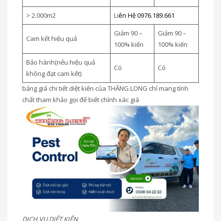
> 2.000m2
Li
ên Hệ 0976.189.661
Giảm 90 –
Giảm 90 –
Cam kết hiệu quả
100% kiến
100% kiến
Bảo hành(nếu hiệu quả
Có
Có
không đạt cam kết)
bảng giá chi tiết diệt kiến của THĂNG LONG chỉ mang tính
chất tham khảo gọi để biết chính xác giá
DỊCH VỤ DIỆT KIẾN