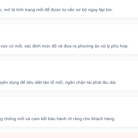
, mô tả tình trạng mối để được tư vấn sơ bộ ngay lập tức.
u vực có mối, xác định mức độ và đưa ra phương án xử lý phù hợp.
ên dụng để tiêu diệt tận tổ mối, ngăn chặn tái phát lâu dài.
ng chống mối và cam kết bảo hành rõ ràng cho khách hàng.