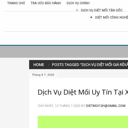
TRANG CHỦ
TRA CỨU BẢO HÀNH
DỊCH VỤ CHÍNH
DỊCH VỤ DIỆT MỐI TẬN GỐC
DIỆT MỐI CÔNG NGHỆ
HOME
POSTS TAGGED "DỊCH VỤ DIỆT MỐI GIÁ RẺX
Tháng 8 7, 2026
Dịch Vụ Diệt Mối Uy Tín Tại
CHỦ NHẬT, 12 THÁNG 1 2025
BY
DIETMOI12H@GMAIL.COM