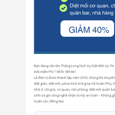
Bạn đang cần tìm Thăng Long Dịch Vụ Diệt Mối Uy Tí
mối miễn Phí ? 0976 189 661
Là đơn vị được thành lập năm 2010, chúng tôi chuyên n
diệt gián, diệt mối, phun khử trùng tại Xã Xuân Phú,
nhà ở, công ty, cơ quan, văn phòng, diệt mối quán b
sinh và gói công nghệ nhật và mỹ an toàn – Không gâ
Xuân Lộc, Đồng Nai