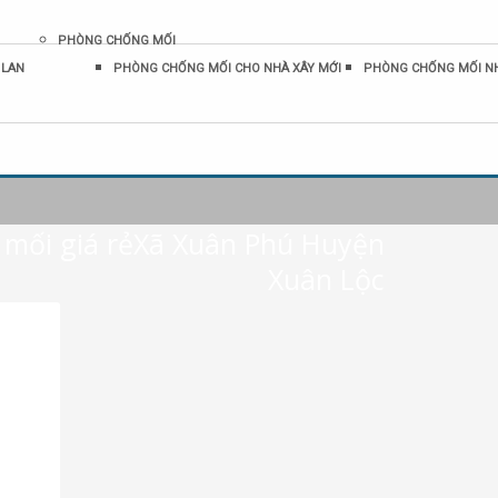
PHÒNG CHỐNG MỐI
 LAN
PHÒNG CHỐNG MỐI CHO NHÀ XÂY MỚI
PHÒNG CHỐNG MỐI N
t mối giá rẻXã Xuân Phú Huyện
Xuân Lộc