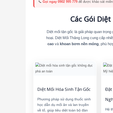
📞
Gọi ngay 0902 995 779
để được khảo sát miễn 
Các Gói Diệt
Diệt mối tận gốc là giải pháp quan trọng
hoại. Diệt Mối Thăng Long cung cấp nh
cao
và
khoan bơm nền móng
, phù hợ
Diệt Mối Hóa Sinh Tận Gốc
Đặt
Ngh
Phương pháp sử dụng thuốc sinh
học dẫn dụ mối ăn và lan truyền
Hệ t
về tổ, giúp tiêu diệt toàn bộ đàn