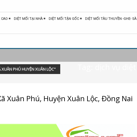
 CAO
DIỆT MỐI TẠI NHÀ
DIỆT MỐI TẬN GỐC
DIỆT MỐI TÀU THUYỀN -GHE- SÀ
Tag: dịch vụ diệ
Ã XUÂN PHÚ HUYỆN XUÂN LỘC"
 Xã Xuân Phú, Huyện Xuân Lộc, Đồng Nai