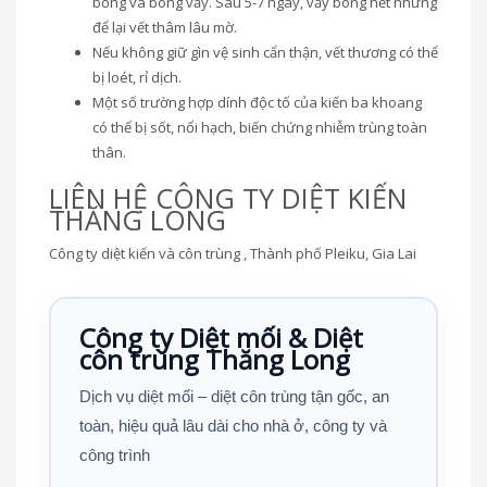
bỏng và bong vẩy. Sau 5-7 ngày, vảy bong hết nhưng
để lại vết thâm lâu mờ.
Nếu không giữ gìn vệ sinh cẩn thận, vết thương có thể
bị loét, rỉ dịch.
Một số trường hợp dính độc tố của kiến ba khoang
có thể bị sốt, nổi hạch, biến chứng nhiễm trùng toàn
thân.
LIÊN HỆ CÔNG TY DIỆT KIẾN
THĂNG LONG
Công ty diệt kiến và côn trùng , Thành phố Pleiku, Gia Lai
Công ty Diệt mối & Diệt
côn trùng Thăng Long
Dịch vụ diệt mối – diệt côn trùng tận gốc, an
toàn, hiệu quả lâu dài cho nhà ở, công ty và
công trình