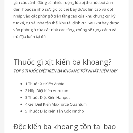
gần các cánh đồng có nhiều ruộng lúa bị thu hút bởi ánh
đèn, hoặc sẽ nhờ sức gió có thể bay được lên cao và đột
nhập vào các phòng ở trên tầng cao của khu chung cư, ký
túc xá, cư xá, nhà tập thể, khu tái định cư. Sau khi bay được
vào phòng ở của các nhà cao tầng, chúng sẽ rụng cánh và
trú đậu luôn tại đó.
Thuốc gì xịt kiến ba khoang?
TOP 5 THUỐC DIỆT KIẾN BA KHOANG TỐT NHẤT HIỆN NAY
1 Thuốc Xịt Kiến Anbio
2 Hộp Diệt Kiến Aeroxon
3 Thuốc Diệt Kiến Hanpet
4 Gel Diệt Kiến Maxforce Quantum
5 Thuốc Diệt Kiến Tận Gốc Kincho
Độc kiến ba khoang tồn tại bao