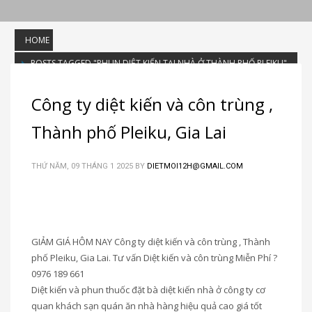
HOME
POSTS TAGGED "PHUN DIỆT KIẾN TẠI NHÀ Ở THÀNH PHỐ PLEIKU"
Tag: phun diệt kiến tại nhà ở Thành
Công ty diệt kiến và côn trùng ,
phố Pleiku
Thành phố Pleiku, Gia Lai
THỨ NĂM, 09 THÁNG 1 2025
BY
DIETMOI12H@GMAIL.COM
GIẢM GIÁ HÔM NAY Công ty diệt kiến và côn trùng , Thành
phố Pleiku, Gia Lai. Tư vấn Diệt kiến và côn trùng Miễn Phí ?
0976 189 661
Diệt kiến và phun thuốc đặt bà diệt kiến nhà ở công ty cơ
quan khách sạn quán ăn nhà hàng hiệu quả cao giá tốt