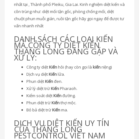
nhất tại , Thành phố Pleiku, Gia Lai. Kinh nghiệm diệt kiến và
côn trùng như: diệt mối tận gốc, phòng chống mối, diệt
chuột phun muỗi gián, ruồi tận gốc hãy gọi ngay để được tư
vấn nhanh nhất
DANH SÁCH CÁC LOẠI KIẾN
MÀ CÔNG TY DIỆT KIẾN
THĂNG LONG ĐĂNG GẶP VÀ
XỬ LÝ:
Công ty diệt
Kiến
hôi (hay còn gọi là
kiến
riệng)
Dịch vụ diệt
Kiến
lửa.
Phun diệt
Kiến
đen.
Xử lý diệt trừ
Kiến
Pharaoh.
Kiểm soát diệt
Kiến
đường.
Phun diệt trừ
Kiến
thợ mộc.
Bỏ bả diệt trừ
Kiến
ma.
DỊCH VỤ DIỆT KIẾN UY TÍN
CỦA THĂNG LONG
PESTCONTROL VIỆT NAM