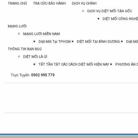
TRANG CHỦ
TRA CỨU BẢO HÀNH
DỊCH VỤ CHÍNH
DỊCH VỤ DIỆT MỐI TẬN GỐC
DIỆT MỐI CÔNG NGHỆ
MẠNG LƯỚI
MẠNG LƯỚI MIỀN NAM
Diệt Mối Tại TPHCM
DIỆT MỐI TẠI BÌNH DƯƠNG
Diệt Mố
THÔNG TIN BẠN ĐỌC
DIỆT MỐI LÀ GÌ
TẤT TẦN TẬT CÁC CÁCH DIỆT MỐI HIỆN NAY
PHƯƠNG ÁN D
Trực Tuyến:
0902 995 779