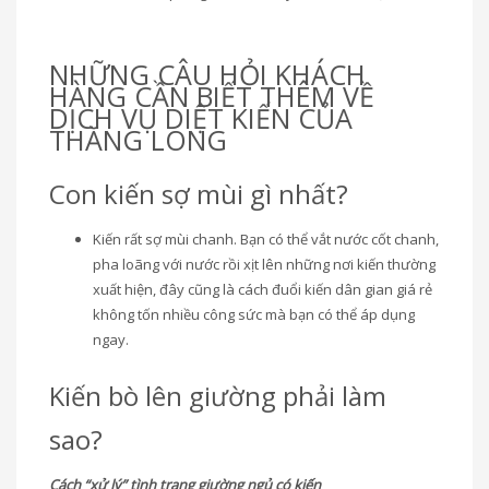
NHỮNG CÂU HỎI KHÁCH
HÀNG CẦN BIẾT THÊM VỀ
DỊCH VỤ DIỆT KIẾN CỦA
THĂNG LONG
Con kiến sợ mùi gì nhất?
Kiến rất sợ mùi chanh. Bạn có thể vắt nước cốt chanh,
pha loãng với nước rồi xịt lên những nơi kiến thường
xuất hiện, đây cũng là cách đuổi kiến dân gian giá rẻ
không tốn nhiều công sức mà bạn có thể áp dụng
ngay.
Kiến bò lên giường phải làm
sao?
Cách “xử lý” tình trạng giường ngủ có kiến