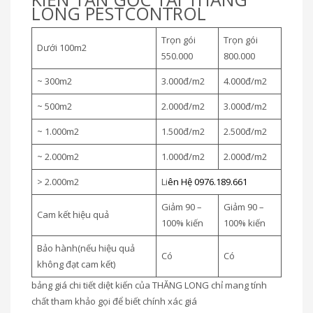
LONG PESTCONTROL
Trọn gói
Trọn gói
Dưới 100m2
550.000
800.000
~ 300m2
3.000đ/m2
4.000đ/m2
~ 500m2
2.000đ/m2
3.000đ/m2
~ 1.000m2
1.500đ/m2
2.500đ/m2
~ 2.000m2
1.000đ/m2
2.000đ/m2
> 2.000m2
Li
ên Hệ 0976.189.661
Giảm 90 –
Giảm 90 –
Cam kết hiệu quả
100% kiến
100% kiến
Bảo hành(nếu hiệu quả
Có
Có
không đạt cam kết)
bảng giá chi tiết diệt kiến của THĂNG LONG chỉ mang tính
chất tham khảo gọi để biết chính xác giá