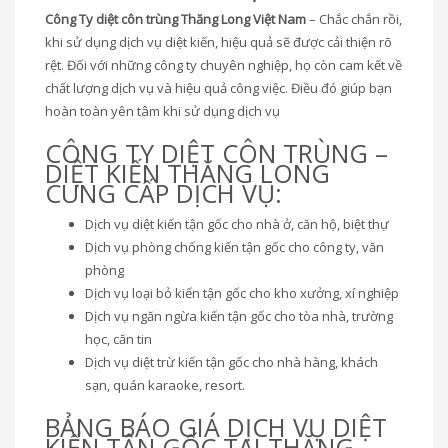
Công Ty diệt côn trùng Thăng Long Việt Nam
– Chắc chắn rồi,
khi sử dụng dịch vụ diệt kiến, hiệu quả sẽ được cải thiện rõ
rệt. Đối với những công ty chuyên nghiệp, họ còn cam kết về
chất lượng dịch vụ và hiệu quả công việc. Điều đó giúp bạn
hoàn toàn yên tâm khi sử dụng dịch vụ
CÔNG TY DIỆT CÔN TRÙNG –
DIỆT KIẾN THĂNG LONG
CUNG CẤP DỊCH VỤ:
Dịch vụ diệt kiến tận gốc cho nhà ở, căn hộ, biệt thự
Dịch vụ phòng chống kiến tận gốc cho công ty, văn
phòng
Dịch vụ loại bỏ kiến tận gốc cho kho xưởng, xí nghiệp
Dịch vụ ngăn ngừa kiến tận gốc cho tòa nhà, trường
học, căn tin
Dịch vụ diệt trừ kiến tận gốc cho nhà hàng, khách
sạn, quán karaoke, resort.
BẢNG BÁO GIÁ DỊCH VỤ DIỆT
KIẾN TẬN GỐC TẠI THĂNG