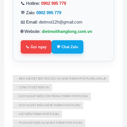
📞 Hotline:
0902 995 779
💬 Zalo:
0902 995 779
📧 Email:
dietmoi12h@gmail.com
🌐 Website:
dietmoithanglong.com.vn
📞 Gọi ngay
💬 Chat Zalo
BÁO GIÁ DIỆT MỐI TẬN GỐC TẠI NHÀ THÀNH PHỐ PLEIKU GIA LAI
CÔNG TY DIỆT KIẾN TẠI
DỊCH VỤ DIỆT KIẾN CÔN TRÙNG THÀNH PHỐ PLEIKU
DỊCH VỤ DIỆT KIẾN GIÁ RẺ THÀNH PHỐ PLEIKU
DIỆT KIẾN THÀNH PHỐ PLEIKU
PHUN DIỆT KIẾN TẠI NHÀ Ở THÀNH PHỐ PLEIKU