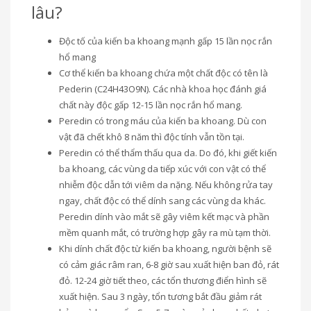
lâu?
Độc tố của kiến ba khoang mạnh gấp 15 lần nọc rắn
hổ mang
Cơ thể kiến ba khoang chứa một chất độc có tên là
Pederin (C24H43O9N). Các nhà khoa học đánh giá
chất này độc gấp 12-15 lần nọc rắn hổ mang.
Peredin có trong máu của kiến ba khoang. Dù con
vật đã chết khô 8 năm thì độc tính vẫn tồn tại.
Peredin có thể thẩm thấu qua da. Do đó, khi giết kiến
ba khoang, các vùng da tiếp xúc với con vật có thể
nhiễm độc dẫn tới viêm da nặng. Nếu không rửa tay
ngay, chất độc có thể dính sang các vùng da khác.
Peredin dính vào mắt sẽ gây viêm kết mạc và phần
mềm quanh mắt, có trường hợp gây ra mù tạm thời.
Khi dính chất độc từ kiến ba khoang, người bệnh sẽ
có cảm giác râm ran, 6-8 giờ sau xuất hiện ban đỏ, rát
đỏ. 12-24 giờ tiết theo, các tổn thương điển hình sẽ
xuất hiện. Sau 3 ngày, tổn tương bắt đầu giảm rát