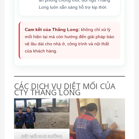
Long luôn sẵn sàng hỗ trợ kịp thời.
Cam kết của Thăng Long:
không chỉ xử lý
mối hiện tại mà còn hướng đến giải pháp bảo
vệ lâu dài cho nhà ở, công trình và nội thất
của khách hàng.
CÁC DỊCH VỤ DIỆT MỐI CỦA
CTY THĂNG LONG
DIỆT MỐI KHO XƯỞNG