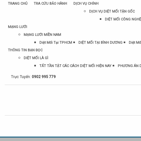
TRANG CHỦ
TRA CỨU BẢO HÀNH
DỊCH VỤ CHÍNH
DỊCH VỤ DIỆT MỐI TẬN GỐC
DIỆT MỐI CÔNG NGHỆ
MẠNG LƯỚI
MẠNG LƯỚI MIỀN NAM
Diệt Mối Tại TPHCM
DIỆT MỐI TẠI BÌNH DƯƠNG
Diệt Mố
THÔNG TIN BẠN ĐỌC
DIỆT MỐI LÀ GÌ
TẤT TẦN TẬT CÁC CÁCH DIỆT MỐI HIỆN NAY
PHƯƠNG ÁN D
Trực Tuyến:
0902 995 779