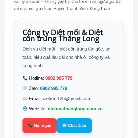
và mỹ an toàn – Không gây hại cho trẻ em và người già Đại
chỉ diệt mối giá rẻ tại , Huyện Thanh Bình, Đồng Tháp
Công ty Diệt mối & Diệt
côn trùng Thăng Long
Dịch vụ diệt mối – diệt côn trùng tận gốc, an
toàn, hiệu quả lâu dài cho nhà ở, công ty và
công trình
Hotline:
0902 995 779
Zalo:
0902 995 779
Email:
dietmoi12h@gmail.com
Website:
dietmoithanglong.com.vn
Gọi ngay
Chat Zalo