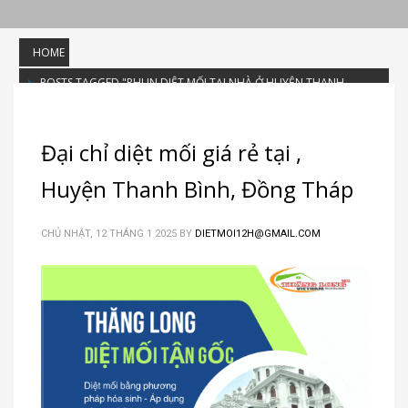
HOME
POSTS TAGGED "PHUN DIỆT MỐI TẠI NHÀ Ở HUYỆN THANH
BÌNH"
Tag: phun diệt mối tại nhà ở Huyện
Đại chỉ diệt mối giá rẻ tại ,
Thanh Bình
Huyện Thanh Bình, Đồng Tháp
CHỦ NHẬT, 12 THÁNG 1 2025
BY
DIETMOI12H@GMAIL.COM