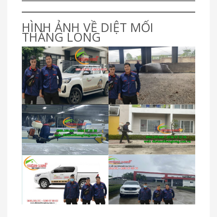
HÌNH ẢNH VỀ DIỆT MỐI
THĂNG LONG