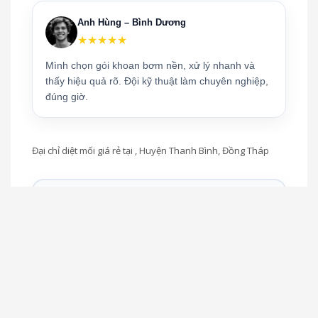
Anh Hùng – Bình Dương
★★★★★
Mình chọn gói khoan bơm nền, xử lý nhanh và
thấy hiệu quả rõ. Đội kỹ thuật làm chuyên nghiệp,
đúng giờ.
Đại chỉ diệt mối giá rẻ tại , Huyện Thanh Bình, Đồng Tháp
Công ty Diệt mối & Diệt
côn trùng Thăng Long
Dịch vụ diệt mối – diệt côn trùng tận gốc, an
toàn, hiệu quả lâu dài cho nhà ở, công ty và
công trình
Hotline:
0902 995 779