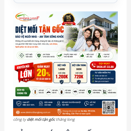
công ty
diệt mối tận gốc
thăng long