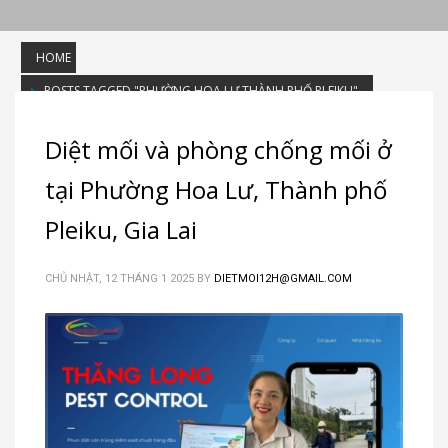
HOME
POSTS TAGGED "PHƯỜNG HOA LƯ THÀNH PHỐ PLEIKU"
Tag: Phường Hoa Lư Thành phố Pleiku
Diệt mối và phòng chống mối ở
tại Phường Hoa Lư, Thành phố
Pleiku, Gia Lai
CHỦ NHẬT, 12 THÁNG 1 2025
BY
DIETMOI12H@GMAIL.COM