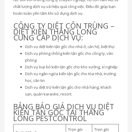
chất lượng dịch vụ và hiệu quả công việc. Điều đó giúp bạn
hoàn toàn yên tâm khi sử dụng dịch vụ
CÔNG TY DIỆT CÔN TRÙNG –
DIỆT KIẾN THĂNG LONG
CUNG CẤP DỊCH VỤ:
Dịch vụ diệt kiến tận gốc cho nhà ở, căn hộ, biệt thự
Dịch vụ phòng chống kiến tận gốc cho công ty, văn
phòng
Dịch vụ loại bỏ kiến tận gốc cho kho xưởng, xí nghiệp
Dịch vụ ngăn ngừa kiến tận gốc cho tòa nhà, trường
học, căn tin
Dịch vụ diệt trừ kiến tận gốc cho nhà hàng, khách
sạn, quán karaoke, resort.
BẢNG BÁO GIÁ DỊCH VỤ DIỆT
KIẾN TẬN GỐC TẠI THĂNG
LONG PESTCONTROL
Trọn gói
Trọn gói