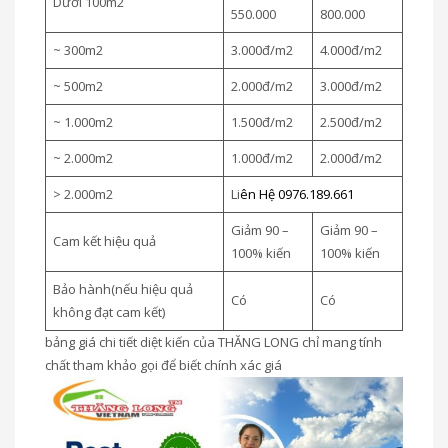
Dưới 100m2
550.000
800.000
~ 300m2
3.000đ/m2
4.000đ/m2
~ 500m2
2.000đ/m2
3.000đ/m2
~ 1.000m2
1.500đ/m2
2.500đ/m2
~ 2.000m2
1.000đ/m2
2.000đ/m2
> 2.000m2
Li
ên Hệ 0976.189.661
Giảm 90 –
Giảm 90 –
Cam kết hiệu quả
100% kiến
100% kiến
Bảo hành(nếu hiệu quả
Có
Có
không đạt cam kết)
bảng giá chi tiết diệt kiến của THĂNG LONG chỉ mang tính
chất tham khảo gọi để biết chính xác giá