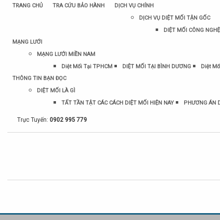
TRANG CHỦ
TRA CỨU BẢO HÀNH
DỊCH VỤ CHÍNH
DỊCH VỤ DIỆT MỐI TẬN GỐC
DIỆT MỐI CÔNG NGHỆ
MẠNG LƯỚI
MẠNG LƯỚI MIỀN NAM
Diệt Mối Tại TPHCM
DIỆT MỐI TẠI BÌNH DƯƠNG
Diệt Mố
THÔNG TIN BẠN ĐỌC
DIỆT MỐI LÀ GÌ
TẤT TẦN TẬT CÁC CÁCH DIỆT MỐI HIỆN NAY
PHƯƠNG ÁN D
Trực Tuyến:
0902 995 779