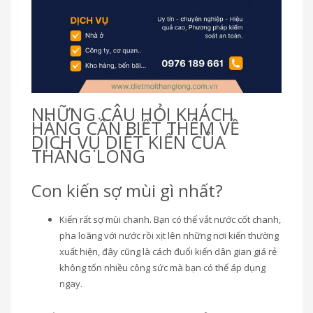
NHỮNG CÂU HỎI KHÁCH
HÀNG CẦN BIẾT THÊM VỀ
DỊCH VỤ DIỆT KIẾN CỦA
THĂNG LONG
Con kiến sợ mùi gì nhất?
Kiến rất sợ mùi chanh. Bạn có thể vắt nước cốt chanh,
pha loãng với nước rồi xịt lên những nơi kiến thường
xuất hiện, đây cũng là cách đuổi kiến dân gian giá rẻ
không tốn nhiều công sức mà bạn có thể áp dụng
ngay.