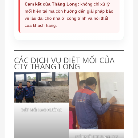
Cam kết của Thăng Long:
không chỉ xử lý
mối hiện tại mà còn hướng đến giải pháp bảo
vệ lâu dài cho nhà ở, công trình và nội thất
của khách hàng.
CÁC DỊCH VỤ DIỆT MỐI CỦA
CTY THĂNG LONG
DIỆT MỐI KHO XƯỞNG
DIỆT MỐI CƠ QUAN CTY