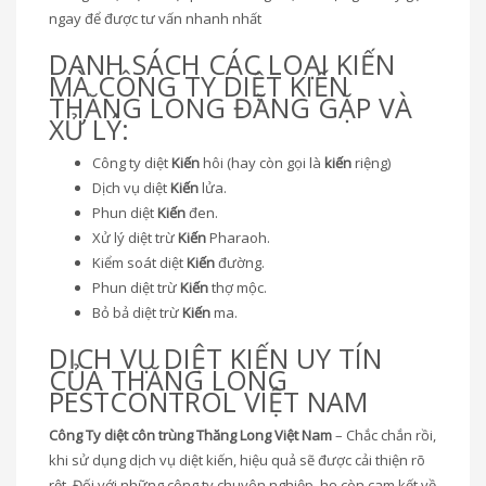
ngay để được tư vấn nhanh nhất
DANH SÁCH CÁC LOẠI KIẾN
MÀ CÔNG TY DIỆT KIẾN
THĂNG LONG ĐĂNG GẶP VÀ
XỬ LÝ:
Công ty diệt
Kiến
hôi (hay còn gọi là
kiến
riệng)
Dịch vụ diệt
Kiến
lửa.
Phun diệt
Kiến
đen.
Xử lý diệt trừ
Kiến
Pharaoh.
Kiểm soát diệt
Kiến
đường.
Phun diệt trừ
Kiến
thợ mộc.
Bỏ bả diệt trừ
Kiến
ma.
DỊCH VỤ DIỆT KIẾN UY TÍN
CỦA THĂNG LONG
PESTCONTROL VIỆT NAM
Công Ty diệt côn trùng Thăng Long Việt Nam
– Chắc chắn rồi,
khi sử dụng dịch vụ diệt kiến, hiệu quả sẽ được cải thiện rõ
rệt. Đối với những công ty chuyên nghiệp, họ còn cam kết về