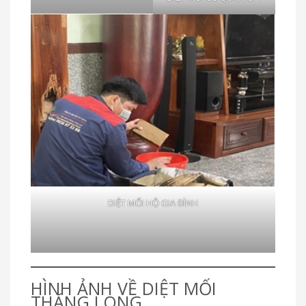
DIỆT MỐI HỘ GIA ĐÌNH
HÌNH ẢNH VỀ DIỆT MỐI
THĂNG LONG