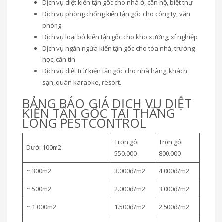
Dịch vụ diệt kiến tận gốc cho nhà ở, căn hộ, biệt thự
Dịch vụ phòng chống kiến tận gốc cho công ty, văn
phòng
Dịch vụ loại bỏ kiến tận gốc cho kho xưởng, xí nghiệp
Dịch vụ ngăn ngừa kiến tận gốc cho tòa nhà, trường
học, căn tin
Dịch vụ diệt trừ kiến tận gốc cho nhà hàng, khách
sạn, quán karaoke, resort.
BẢNG BÁO GIÁ DỊCH VỤ DIỆT
KIẾN TẬN GỐC TẠI THĂNG
LONG PESTCONTROL
Trọn gói
Trọn gói
Dưới 100m2
550.000
800.000
~ 300m2
3.000đ/m2
4.000đ/m2
~ 500m2
2.000đ/m2
3.000đ/m2
~ 1.000m2
1.500đ/m2
2.500đ/m2