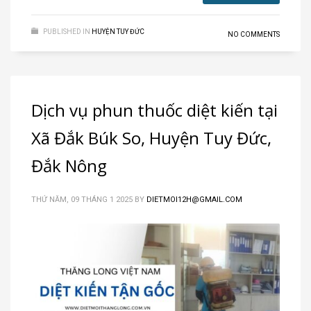
PUBLISHED IN
HUYỆN TUY ĐỨC
NO COMMENTS
Dịch vụ phun thuốc diệt kiến tại
Xã Đắk Búk So, Huyện Tuy Đức,
Đắk Nông
THỨ NĂM, 09 THÁNG 1 2025
BY
DIETMOI12H@GMAIL.COM