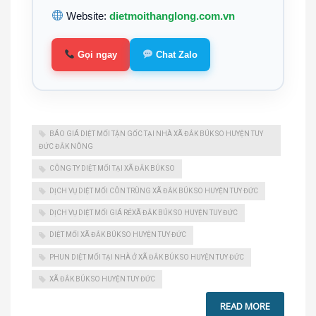
Website:
dietmoithanglong.com.vn
Gọi ngay
Chat Zalo
BÁO GIÁ DIỆT MỐI TẬN GỐC TẠI NHÀ XÃ ĐẮK BÚK SO HUYỆN TUY
ĐỨC ĐẮK NÔNG
CÔNG TY DIỆT MỐI TẠI XÃ ĐẮK BÚK SO
DỊCH VỤ DIỆT MỐI CÔN TRÙNG XÃ ĐẮK BÚK SO HUYỆN TUY ĐỨC
DỊCH VỤ DIỆT MỐI GIÁ RẺXÃ ĐẮK BÚK SO HUYỆN TUY ĐỨC
DIỆT MỐI XÃ ĐẮK BÚK SO HUYỆN TUY ĐỨC
PHUN DIỆT MỐI TẠI NHÀ Ở XÃ ĐẮK BÚK SO HUYỆN TUY ĐỨC
XÃ ĐẮK BÚK SO HUYỆN TUY ĐỨC
READ MORE