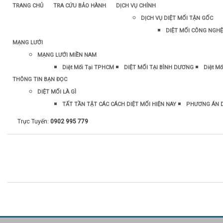
TRANG CHỦ
TRA CỨU BẢO HÀNH
DỊCH VỤ CHÍNH
DỊCH VỤ DIỆT MỐI TẬN GỐC
DIỆT MỐI CÔNG NGHỆ
MẠNG LƯỚI
MẠNG LƯỚI MIỀN NAM
Diệt Mối Tại TPHCM
DIỆT MỐI TẠI BÌNH DƯƠNG
Diệt Mố
THÔNG TIN BẠN ĐỌC
DIỆT MỐI LÀ GÌ
TẤT TẦN TẬT CÁC CÁCH DIỆT MỐI HIỆN NAY
PHƯƠNG ÁN D
Trực Tuyến:
0902 995 779