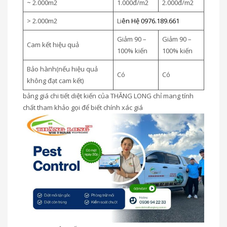
~ 2.000m2
1.000đ/m2
2.000đ/m2
> 2.000m2
Li
ên Hệ 0976.189.661
Giảm 90 –
Giảm 90 –
Cam kết hiệu quả
100% kiến
100% kiến
Bảo hành(nếu hiệu quả
Có
Có
không đạt cam kết)
bảng giá chi tiết diệt kiến của THĂNG LONG chỉ mang tính
chất tham khảo gọi để biết chính xác giá