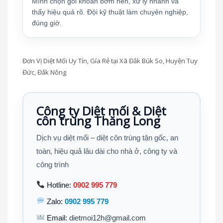
Mình chọn gói khoan bơm nền, xử lý nhanh và
thấy hiệu quả rõ. Đội kỹ thuật làm chuyên nghiệp,
đúng giờ.
Đơn Vị Diệt Mối Uy Tín, Gía Rẻ tại Xã Đắk Búk So, Huyện Tuy
Đức, Đắk Nông
Công ty Diệt mối & Diệt
côn trùng Thăng Long
Dịch vụ diệt mối – diệt côn trùng tận gốc, an
toàn, hiệu quả lâu dài cho nhà ở, công ty và
công trình
Hotline:
0902 995 779
Zalo:
0902 995 779
Email:
dietmoi12h@gmail.com