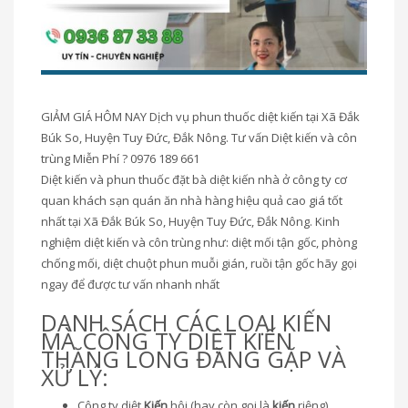
GIẢM GIÁ HÔM NAY Dịch vụ phun thuốc diệt kiến tại Xã Đắk
Búk So, Huyện Tuy Đức, Đắk Nông. Tư vấn Diệt kiến và côn
trùng Miễn Phí ? 0976 189 661
Diệt kiến và phun thuốc đặt bà diệt kiến nhà ở công ty cơ
quan khách sạn quán ăn nhà hàng hiệu quả cao giá tốt
nhất tại Xã Đắk Búk So, Huyện Tuy Đức, Đắk Nông. Kinh
nghiệm diệt kiến và côn trùng như: diệt mối tận gốc, phòng
chống mối, diệt chuột phun muỗi gián, ruồi tận gốc hãy gọi
ngay để được tư vấn nhanh nhất
DANH SÁCH CÁC LOẠI KIẾN
MÀ CÔNG TY DIỆT KIẾN
THĂNG LONG ĐĂNG GẶP VÀ
XỬ LÝ:
Công ty diệt
Kiến
hôi (hay còn gọi là
kiến
riệng)