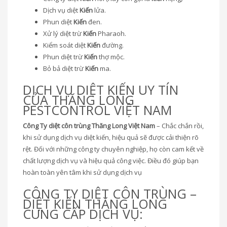
Dịch vụ diệt
Kiến
lửa.
Phun diệt
Kiến
đen.
Xử lý diệt trừ
Kiến
Pharaoh.
Kiểm soát diệt
Kiến
đường.
Phun diệt trừ
Kiến
thợ mộc.
Bỏ bả diệt trừ
Kiến
ma.
DỊCH VỤ DIỆT KIẾN UY TÍN
CỦA THĂNG LONG
PESTCONTROL VIỆT NAM
Công Ty diệt côn trùng Thăng Long Việt Nam
– Chắc chắn rồi,
khi sử dụng dịch vụ diệt kiến, hiệu quả sẽ được cải thiện rõ
rệt. Đối với những công ty chuyên nghiệp, họ còn cam kết về
chất lượng dịch vụ và hiệu quả công việc. Điều đó giúp bạn
hoàn toàn yên tâm khi sử dụng dịch vụ
CÔNG TY DIỆT CÔN TRÙNG –
DIỆT KIẾN THĂNG LONG
CUNG CẤP DỊCH VỤ: