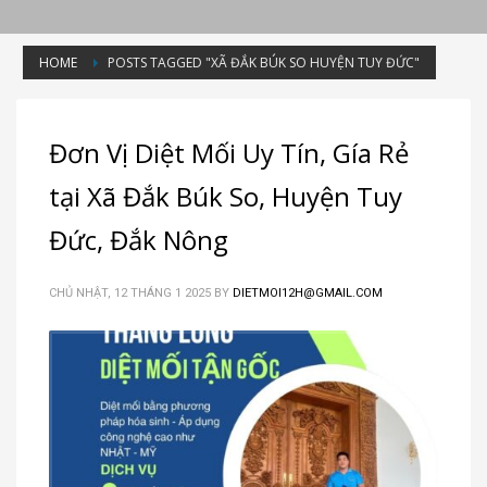
HOME
POSTS TAGGED "XÃ ĐẮK BÚK SO HUYỆN TUY ĐỨC"
Tag: Xã Đắk Búk So Huyện Tuy Đức
Đơn Vị Diệt Mối Uy Tín, Gía Rẻ
tại Xã Đắk Búk So, Huyện Tuy
Đức, Đắk Nông
CHỦ NHẬT, 12 THÁNG 1 2025
BY
DIETMOI12H@GMAIL.COM