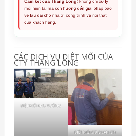
Cam kết của Thăng Long:
không chỉ xử lý
mối hiện tại mà còn hướng đến giải pháp bảo
vệ lâu dài cho nhà ở, công trình và nội thất
của khách hàng.
CÁC DỊCH VỤ DIỆT MỐI CỦA
CTY THĂNG LONG
DIỆT MỐI KHO XƯỞNG
DIỆT MỐI CƠ QUAN CTY