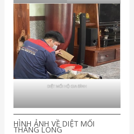
DIỆT MỐI HỘ GIA ĐÌNH
HÌNH ẢNH VỀ DIỆT MỐI
THĂNG LONG