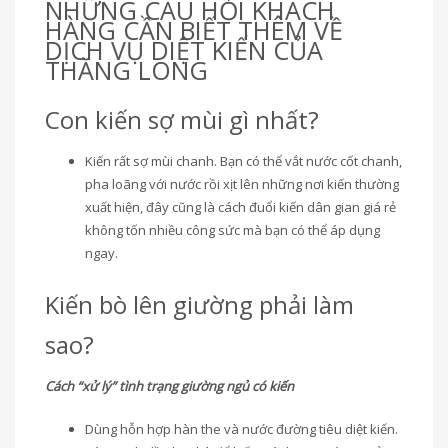
NHỮNG CÂU HỎI KHÁCH
HÀNG CẦN BIẾT THÊM VỀ
DỊCH VỤ DIỆT KIẾN CỦA
THĂNG LONG
Con kiến sợ mùi gì nhất?
Kiến rất sợ mùi chanh. Bạn có thể vắt nước cốt chanh,
pha loãng với nước rồi xịt lên những nơi kiến thường
xuất hiện, đây cũng là cách đuổi kiến dân gian giá rẻ
không tốn nhiều công sức mà bạn có thể áp dụng
ngay.
Kiến bò lên giường phải làm
sao?
Cách “xử lý” tình trạng giường ngủ có kiến
Dùng hỗn hợp hàn the và nước đường tiêu diệt kiến.