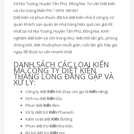
Xã Núi Tượng, Huyện Tân Phú, Đồng Nai. Tư vấn Diệt kiến
và côn trùng Miễn Phí ? 0976 189 661
Diệt kiến và phun thuốc đặt bà diệt kiến nhà ở công ty cơ
quan khách sạn quán ăn nhà hàng hiệu quả cao giá tốt
nhất tại Xã Núi Tượng, Huyện Tân Phú, Đồng Nai. Kinh
nghiệm diệt kiến và côn trùng như: diệt mối tận gốc, phòng
chống mối, diệt chuột phun muỗi gián, ruồi tận gốc hãy gọi
ngay để được tư vấn nhanh nhất
DANH SÁCH CÁC LOẠI KIẾN
MÀ CÔNG TY DIỆT KIẾN
THĂNG LONG ĐĂNG GẶP VÀ
XỬ LÝ:
Công ty diệt
Kiến
hôi (hay còn gọi là
kiến
riệng)
Dịch vụ diệt
Kiến
lửa.
Phun diệt
Kiến
đen.
Xử lý diệt trừ
Kiến
Pharaoh.
Kiểm soát diệt
Kiến
đường.
Phun diệt trừ
Kiến
thợ mộc.
Bỏ bả diệt trừ
Kiến
ma.