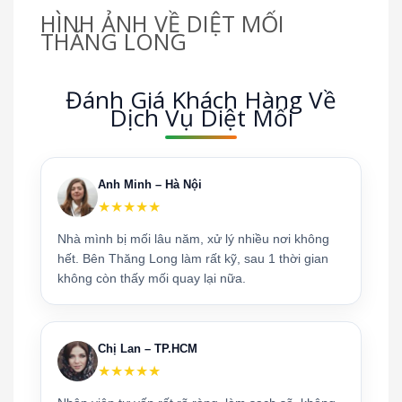
HÌNH ẢNH VỀ DIỆT MỐI
THĂNG LONG
Đánh Giá Khách Hàng Về
Dịch Vụ Diệt Mối
Anh Minh – Hà Nội
★★★★★
Nhà mình bị mối lâu năm, xử lý nhiều nơi không
hết. Bên Thăng Long làm rất kỹ, sau 1 thời gian
không còn thấy mối quay lại nữa.
Chị Lan – TP.HCM
★★★★★