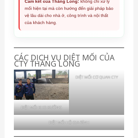
Cam kết của Thăng Long:
không chỉ xử lý
mối hiện tại mà còn hướng đến giải pháp bảo
vệ lâu dài cho nhà ở, công trình và nội thất
của khách hàng.
CÁC DỊCH VỤ DIỆT MỐI CỦA
CTY THĂNG LONG
DIỆT MỐI CƠ QUAN CTY
DIỆT MỐI KHO XƯỞNG
DIỆT MỐI HỘ GIA ĐÌNH