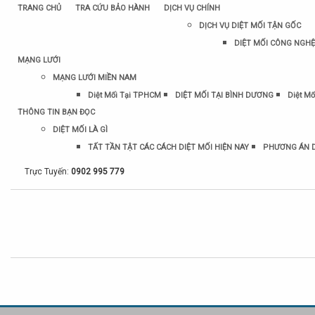
TRANG CHỦ
TRA CỨU BẢO HÀNH
DỊCH VỤ CHÍNH
DỊCH VỤ DIỆT MỐI TẬN GỐC
DIỆT MỐI CÔNG NGHỆ
MẠNG LƯỚI
MẠNG LƯỚI MIỀN NAM
Diệt Mối Tại TPHCM
DIỆT MỐI TẠI BÌNH DƯƠNG
Diệt Mố
THÔNG TIN BẠN ĐỌC
DIỆT MỐI LÀ GÌ
TẤT TẦN TẬT CÁC CÁCH DIỆT MỐI HIỆN NAY
PHƯƠNG ÁN D
Trực Tuyến:
0902 995 779