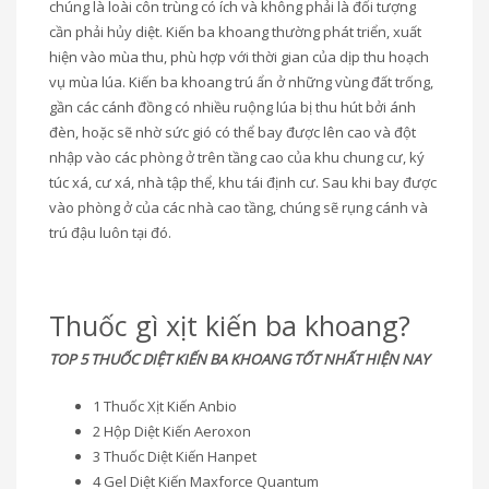
chúng là loài côn trùng có ích và không phải là đối tượng
cần phải hủy diệt. Kiến ba khoang thường phát triển, xuất
hiện vào mùa thu, phù hợp với thời gian của dịp thu hoạch
vụ mùa lúa. Kiến ba khoang trú ẩn ở những vùng đất trống,
gần các cánh đồng có nhiều ruộng lúa bị thu hút bởi ánh
đèn, hoặc sẽ nhờ sức gió có thể bay được lên cao và đột
nhập vào các phòng ở trên tầng cao của khu chung cư, ký
túc xá, cư xá, nhà tập thể, khu tái định cư. Sau khi bay được
vào phòng ở của các nhà cao tầng, chúng sẽ rụng cánh và
trú đậu luôn tại đó.
Thuốc gì xịt kiến ba khoang?
TOP 5 THUỐC DIỆT KIẾN BA KHOANG TỐT NHẤT HIỆN NAY
1 Thuốc Xịt Kiến Anbio
2 Hộp Diệt Kiến Aeroxon
3 Thuốc Diệt Kiến Hanpet
4 Gel Diệt Kiến Maxforce Quantum