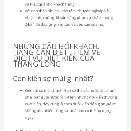
và hiệu quả cho khách hàng.
Với tinh thần phục vụ tận tâm, chuyên nghiệp và
nhiệt tình, chúng tôi sẵn sàng phục vụ khách hàng
24/24 để đáp ứng nhu cầu và yêu cầu của họ.
NHỮNG CÂU HỎI KHÁCH
HÀNG CẦN BIẾT THÊM VỀ
DỊCH VỤ DIỆT KIẾN CỦA
THĂNG LONG
Con kiến sợ mùi gì nhất?
Kiến rất sợ mùi chanh. Bạn có thể vắt nước cốt chanh,
pha loãng với nước rồi xịt lên những nơi kiến thường
xuất hiện, đây cũng là cách đuổi kiến dân gian giá rẻ
không tốn nhiều công sức mà bạn có thể áp dụng
ngay.