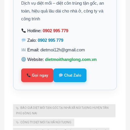
Dịch vụ diệt mối – diệt côn trùng tận gốc, an
toàn, hiệu quả lâu dài cho nhà ở, công ty và
công trình
Hotline:
0902 995 779
Zalo:
0902 995 779
Email:
dietmoi12h@gmail.com
Website:
dietmoithanglong.com.vn
Gọi ngay
Chat Zalo
BÁO GIÁ DIỆT MỐI TẬN GỐC TẠI NHÀ XÃ NÚI TƯỢNG HUYỆN TÂN
PHÚ ĐỒNG NAI
CÔNG TY DIỆT MỐI TẠI XÃ NÚI TƯỢNG