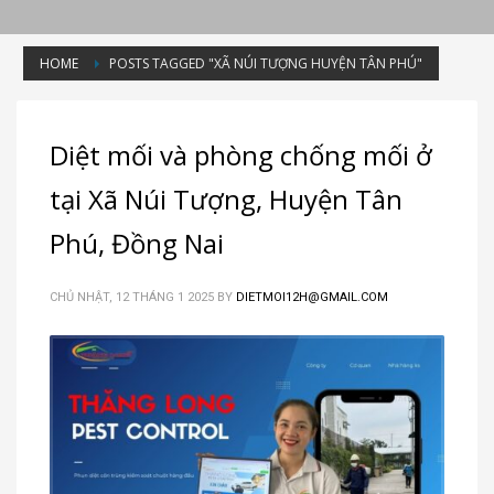
HOME
POSTS TAGGED "XÃ NÚI TƯỢNG HUYỆN TÂN PHÚ"
Tag: Xã Núi Tượng Huyện Tân Phú
Diệt mối và phòng chống mối ở
tại Xã Núi Tượng, Huyện Tân
Phú, Đồng Nai
CHỦ NHẬT, 12 THÁNG 1 2025
BY
DIETMOI12H@GMAIL.COM