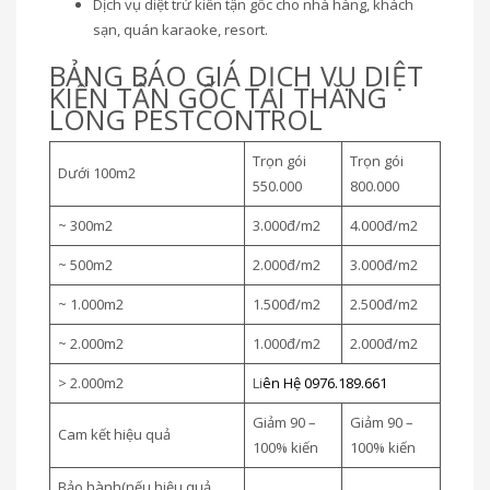
Dịch vụ diệt trừ kiến tận gốc cho nhà hàng, khách
sạn, quán karaoke, resort.
BẢNG BÁO GIÁ DỊCH VỤ DIỆT
KIẾN TẬN GỐC TẠI THĂNG
LONG PESTCONTROL
Trọn gói
Trọn gói
Dưới 100m2
550.000
800.000
~ 300m2
3.000đ/m2
4.000đ/m2
~ 500m2
2.000đ/m2
3.000đ/m2
~ 1.000m2
1.500đ/m2
2.500đ/m2
~ 2.000m2
1.000đ/m2
2.000đ/m2
> 2.000m2
Li
ên Hệ 0976.189.661
Giảm 90 –
Giảm 90 –
Cam kết hiệu quả
100% kiến
100% kiến
Bảo hành(nếu hiệu quả